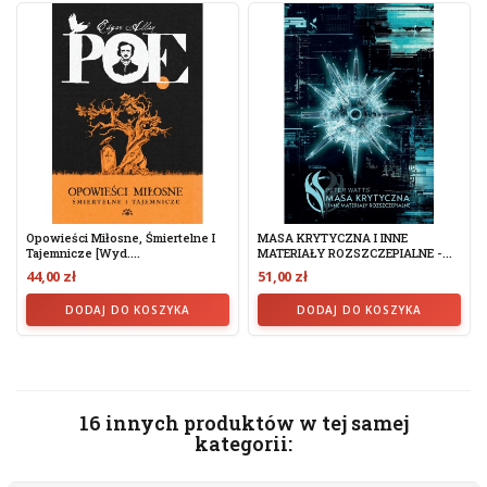
Opowieści Miłosne, Śmiertelne I
MASA KRYTYCZNA I INNE
Tajemnicze [wyd....
MATERIAŁY ROZSZCZEPIALNE -...
44,00 zł
51,00 zł
DODAJ DO KOSZYKA
DODAJ DO KOSZYKA
16 innych produktów w tej samej
kategorii: