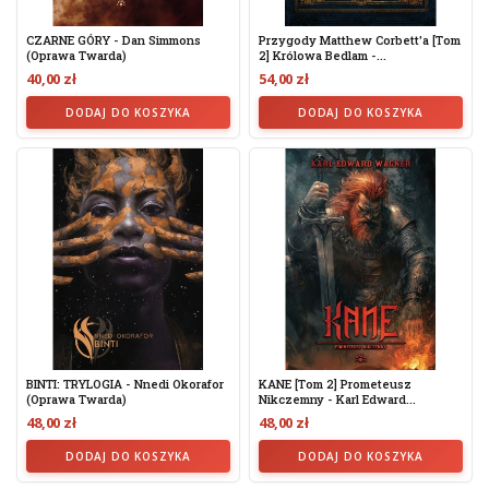
CZARNE GÓRY - Dan Simmons
Przygody Matthew Corbett'a [tom
(Oprawa Twarda)
2] Królowa Bedlam -...
40,00 zł
54,00 zł
DODAJ DO KOSZYKA
DODAJ DO KOSZYKA
BINTI: TRYLOGIA - Nnedi Okorafor
KANE [tom 2] Prometeusz
(oprawa Twarda)
Nikczemny - Karl Edward...
48,00 zł
48,00 zł
DODAJ DO KOSZYKA
DODAJ DO KOSZYKA