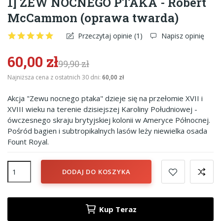
1] ZEW NOCNEGO PTAKA - Robert
McCammon (oprawa twarda)
Przeczytaj opinie (
1
)
Napisz opinię
60,00 zł
99,90 zł
Najniższa cena z ostatnich 30 dni:
60,00 zł
Akcja "Zewu nocnego ptaka" dzieje się na przełomie XVII i
XVIII wieku na terenie dzisiejszej Karoliny Południowej -
ówczesnego skraju brytyjskiej kolonii w Ameryce Północnej.
Pośród bagien i subtropikalnych lasów leży niewielka osada
Fount Royal.
DODAJ DO KOSZYKA
Kup Teraz