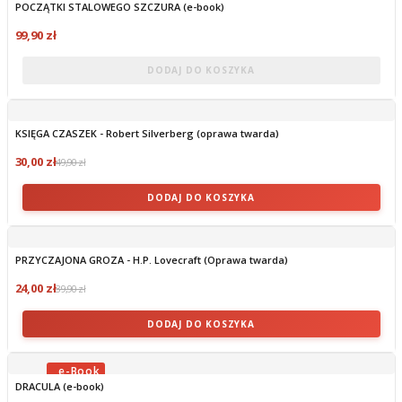
POCZĄTKI STALOWEGO SZCZURA (e-book)
OBECNIE BRAK NA STANIE
99,90 zł
DODAJ DO KOSZYKA
KSIĘGA CZASZEK - Robert Silverberg (oprawa twarda)
30,00 zł
49,90 zł
DODAJ DO KOSZYKA
PRZYCZAJONA GROZA - H.P. Lovecraft (Oprawa twarda)
24,00 zł
39,90 zł
DODAJ DO KOSZYKA
DRACULA (e-book)
OBECNIE BRAK NA STANIE