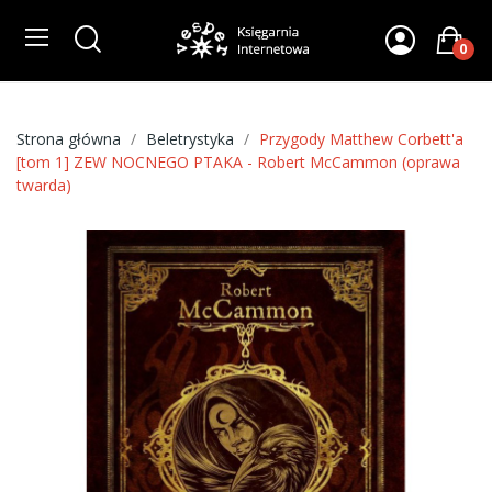
0
Strona główna
Beletrystyka
Przygody Matthew Corbett'a
[tom 1] ZEW NOCNEGO PTAKA - Robert McCammon (oprawa
twarda)