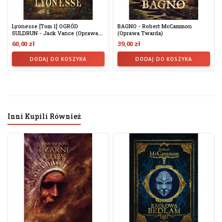
Lyonesse [tom 1] OGRÓD
BAGNO - Robert McCammon
SULDRUN - Jack Vance (oprawa...
(oprawa Twarda)
60,00 zł
39,00 zł
DODAJ DO KOSZYKA
DODAJ DO KOSZYKA
Inni Kupili Również