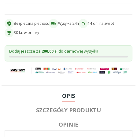
Bezpieczna płatność
Wysyłka 24h
14 dni na zwrot
verified_user
local_shipping
replay
30 lat w branzy
emoji_events
Dodaj jeszcze za
200,00
zł do darmowej wysyłki!
OPIS
SZCZEGÓŁY PRODUKTU
OPINIE