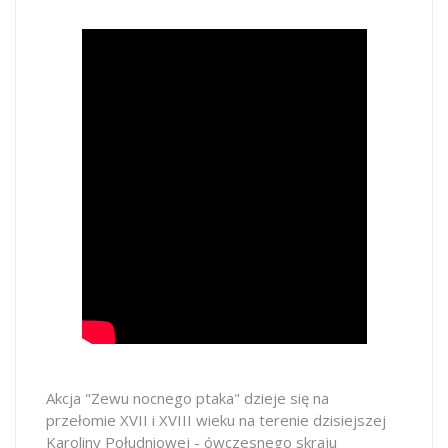
Akcja "Zewu nocnego ptaka" dzieje się na
przełomie XVII i XVIII wieku na terenie dzisiejszej
Karoliny Południowej - ówczesnego skraju