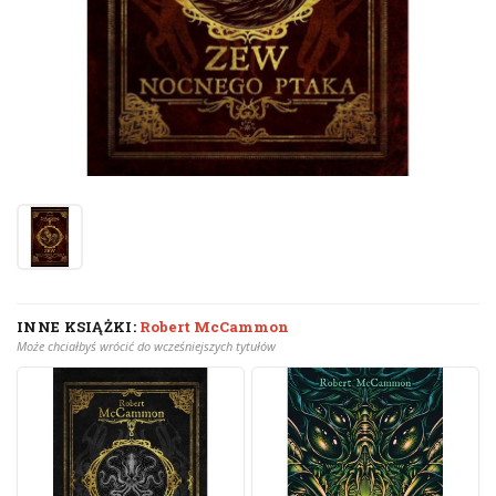
INNE KSIĄŻKI:
Robert McCammon
Może chciałbyś wrócić do wcześniejszych tytułów