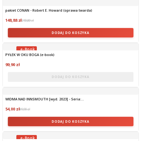
pakiet CONAN - Robert E. Howard (oprawa twarda)
148,88 zł
259,80 zł
DODAJ DO KOSZYKA
PYŁEK W OKU BOGA (e-book)
OBECNIE BRAK NA STANIE
99,90 zł
DODAJ DO KOSZYKA
WIDMA NAD INNSMOUTH [wyd. 2023] - Seria:...
54,00 zł
89,90 zł
DODAJ DO KOSZYKA