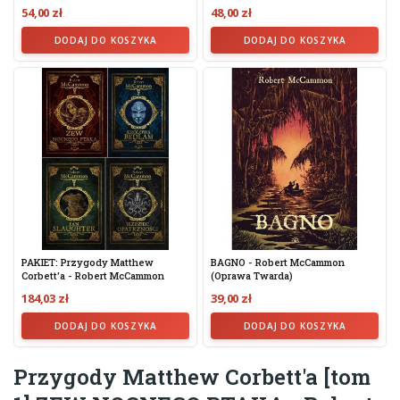
54,00 zł
48,00 zł
DODAJ DO KOSZYKA
DODAJ DO KOSZYKA
PAKIET: Przygody Matthew
BAGNO - Robert McCammon
Corbett'a - Robert McCammon
(oprawa Twarda)
184,03 zł
39,00 zł
DODAJ DO KOSZYKA
DODAJ DO KOSZYKA
Przygody Matthew Corbett'a [tom