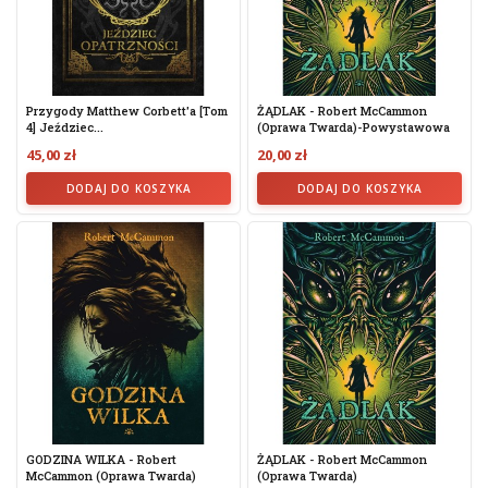
Przygody Matthew Corbett'a [tom
ŻĄDLAK - Robert McCammon
4] Jeździec...
(oprawa Twarda)-Powystawowa
45,00 zł
20,00 zł
DODAJ DO KOSZYKA
DODAJ DO KOSZYKA
GODZINA WILKA - Robert
ŻĄDLAK - Robert McCammon
McCammon (oprawa Twarda)
(oprawa Twarda)