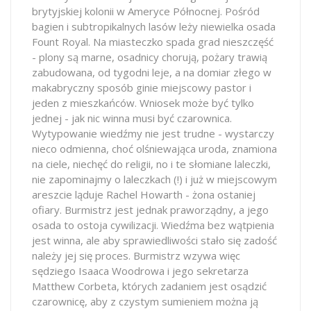
brytyjskiej kolonii w Ameryce Północnej. Pośród
bagien i subtropikalnych lasów leży niewielka osada
Fount Royal. Na miasteczko spada grad nieszczęść
- plony są marne, osadnicy chorują, pożary trawią
zabudowana, od tygodni leje, a na domiar złego w
makabryczny sposób ginie miejscowy pastor i
jeden z mieszkańców. Wniosek może być tylko
jednej - jak nic winna musi być czarownica.
Wytypowanie wiedźmy nie jest trudne - wystarczy
nieco odmienna, choć olśniewająca uroda, znamiona
na ciele, niechęć do religii, no i te słomiane laleczki,
nie zapominajmy o laleczkach (!) i już w miejscowym
areszcie ląduje Rachel Howarth - żona ostaniej
ofiary. Burmistrz jest jednak praworządny, a jego
osada to ostoja cywilizacji. Wiedźma bez wątpienia
jest winna, ale aby sprawiedliwości stało się zadość
należy jej się proces. Burmistrz wzywa więc
sędziego Isaaca Woodrowa i jego sekretarza
Matthew Corbeta, których zadaniem jest osądzić
czarownicę, aby z czystym sumieniem można ją