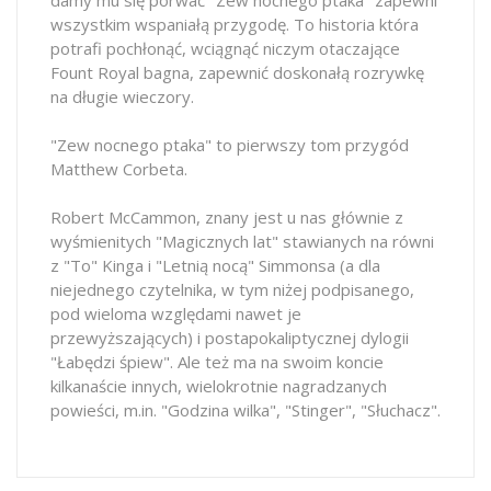
wszystkim wspaniałą przygodę. To historia która
potrafi pochłonąć, wciągnąć niczym otaczające
Fount Royal bagna, zapewnić doskonałą rozrywkę
na długie wieczory.
"Zew nocnego ptaka" to pierwszy tom przygód
Matthew Corbeta.
Robert McCammon, znany jest u nas głównie z
wyśmienitych "Magicznych lat" stawianych na równi
z "To" Kinga i "Letnią nocą" Simmonsa (a dla
niejednego czytelnika, w tym niżej podpisanego,
pod wieloma względami nawet je
przewyższających) i postapokaliptycznej dylogii
"Łabędzi śpiew". Ale też ma na swoim koncie
kilkanaście innych, wielokrotnie nagradzanych
powieści, m.in. "Godzina wilka", "Stinger", "Słuchacz".