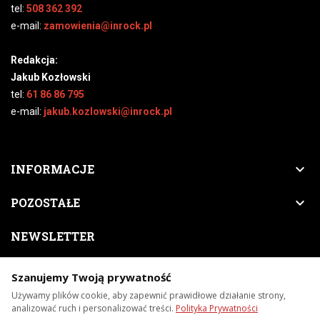
tel:
508 362 392
e-mail:
zamowienia@inrock.pl
Redakcja:
Jakub Kozłowski
tel:
61 86 86 795
e-mail:
jakub.kozlowski@inrock.pl

INFORMACJE

POZOSTAŁE
NEWSLETTER
Zapisz się do naszego newslettera, a nigdy nie przegapisz
Szanujemy Twoją prywatność
nowości, zapowiedzi, promocji, itp.
Używamy plików cookie, aby zapewnić prawidłowe działanie strony,
analizować ruch i personalizować treści.
Polityka Prywatności
Subskrybuj