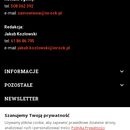
tel:
508 362 392
e-mail:
zamowienia@inrock.pl
Redakcja:
Jakub Kozłowski
tel:
61 86 86 795
e-mail:
jakub.kozlowski@inrock.pl

INFORMACJE

POZOSTAŁE
NEWSLETTER
Zapisz się do naszego newslettera, a nigdy nie przegapisz
Szanujemy Twoją prywatność
nowości, zapowiedzi, promocji, itp.
Używamy plików cookie, aby zapewnić prawidłowe działanie strony,
analizować ruch i personalizować treści.
Polityka Prywatności