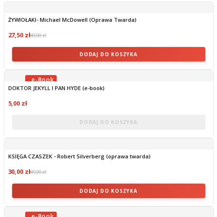
ŻYWIOŁAKI- Michael McDowell (Oprawa Twarda)
27,50 zł
49,90 zł
DODAJ DO KOSZYKA
DOKTOR JEKYLL I PAN HYDE (e-book)
OBECNIE BRAK NA STANIE
5,00 zł
DODAJ DO KOSZYKA
KSIĘGA CZASZEK - Robert Silverberg (oprawa twarda)
30,00 zł
49,90 zł
DODAJ DO KOSZYKA