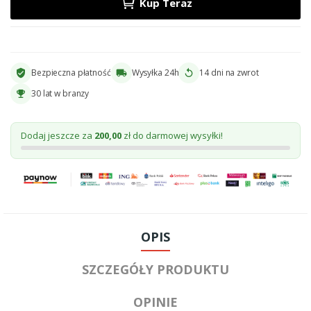
Kup Teraz
Bezpieczna płatność
Wysyłka 24h
14 dni na zwrot
verified_user
local_shipping
replay
30 lat w branzy
emoji_events
Dodaj jeszcze za
200,00
zł do darmowej wysyłki!
OPIS
SZCZEGÓŁY PRODUKTU
OPINIE