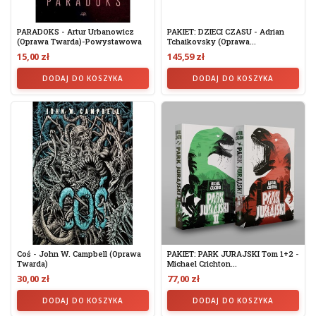
PARADOKS - Artur Urbanowicz
PAKIET: DZIECI CZASU - Adrian
(oprawa Twarda)-Powystawowa
Tchaikovsky (oprawa...
15,00 zł
145,59 zł
DODAJ DO KOSZYKA
DODAJ DO KOSZYKA
Coś - John W. Campbell (oprawa
PAKIET: PARK JURAJSKI Tom 1+2 -
Twarda)
Michael Crichton...
30,00 zł
77,00 zł
DODAJ DO KOSZYKA
DODAJ DO KOSZYKA