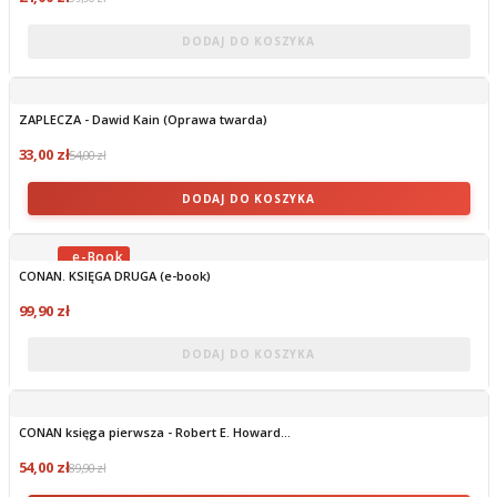
DODAJ DO KOSZYKA
ZAPLECZA - Dawid Kain (Oprawa twarda)
33,00 zł
54,00 zł
DODAJ DO KOSZYKA
CONAN. KSIĘGA DRUGA (e-book)
OBECNIE BRAK NA STANIE
99,90 zł
DODAJ DO KOSZYKA
CONAN księga pierwsza - Robert E. Howard...
54,00 zł
89,90 zł