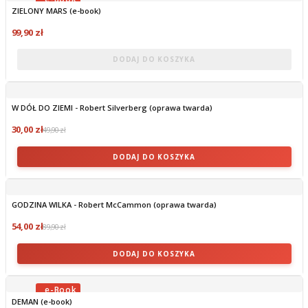
ZIELONY MARS (e-book)
OBECNIE BRAK NA STANIE
99,90 zł
DODAJ DO KOSZYKA
W DÓŁ DO ZIEMI - Robert Silverberg (oprawa twarda)
30,00 zł
49,90 zł
DODAJ DO KOSZYKA
GODZINA WILKA - Robert McCammon (oprawa twarda)
54,00 zł
89,90 zł
DODAJ DO KOSZYKA
DEMAN (e-book)
OBECNIE BRAK NA STANIE