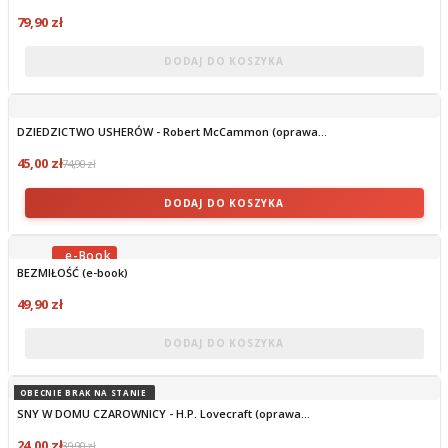
79,90 zł
DODAJ DO KOSZYKA
DZIEDZICTWO USHERÓW - Robert McCammon (oprawa...
45,00 zł
74,90 zł
DODAJ DO KOSZYKA
BEZMIŁOŚĆ (e-book)
OBECNIE BRAK NA STANIE
49,90 zł
DODAJ DO KOSZYKA
OBECNIE BRAK NA STANIE
SNY W DOMU CZAROWNICY - H.P. Lovecraft (oprawa...
24,00 zł
39,90 zł