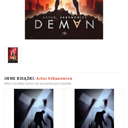
INNE KSIĄŻKI:
Artur Urbanowicz
Może chciałbyś wrócić do wcześniejszych tytułów