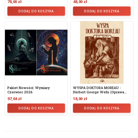
78,00 zł
48,00 zł
DODAJ DO KOSZYKA
DODAJ DO KOSZYKA
Pakiet Nowości: Wymiary
WYSPA DOKTORA MOREAU -
Czerwiec 2026
Herbert George Wells (oprawa...
97,64 zł
18,00 zł
DODAJ DO KOSZYKA
DODAJ DO KOSZYKA