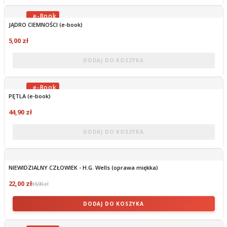
JĄDRO CIEMNOŚCI (e-book)
OBECNIE BRAK NA STANIE
5,00 zł
DODAJ DO KOSZYKA
PĘTLA (e-book)
OBECNIE BRAK NA STANIE
44,90 zł
DODAJ DO KOSZYKA
NIEWIDZIALNY CZŁOWIEK - H.G. Wells (oprawa miękka)
22,00 zł
35,90 zł
DODAJ DO KOSZYKA