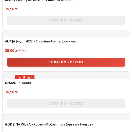
79,90 zł
DODAJ DO KOSZYKA
ALICJA [wyd. 2022]- Christina Henry (oprawa...
36,00 zł
59,90 zł
DODAJ DO KOSZYKA
DEMAN (e-book)
OBECNIE BRAK NA STANIE
79,90 zł
DODAJ DO KOSZYKA
GODZINA WILKA - Robert McCammon (oprawa twarda)