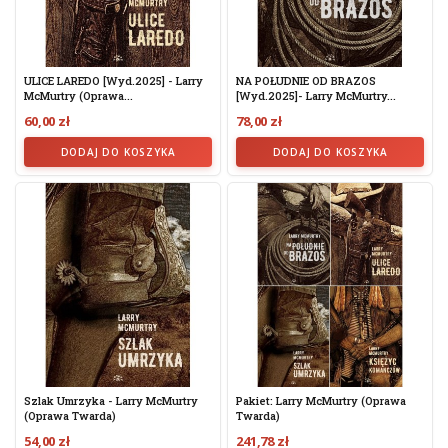
ULICE LAREDO [wyd.2025] - Larry
NA POŁUDNIE OD BRAZOS
McMurtry (oprawa...
[wyd.2025]- Larry McMurtry...
60,00 zł
78,00 zł
DODAJ DO KOSZYKA
DODAJ DO KOSZYKA
Szlak Umrzyka - Larry McMurtry
Pakiet: Larry McMurtry (oprawa
(Oprawa Twarda)
Twarda)
54,00 zł
241,78 zł