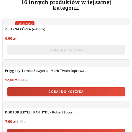
16 innych produktów w tej samej
kategorii:
ŻELAZNA CÓRKA (e-book)
OBECNIE BRAK NA STANIE
0,00 zł
DODAJ DO KOSZYKA
Przygody Tomka Sawyera - Mark Twain (oprawa...
12,00 zł
19,90 zł
DODAJ DO KOSZYKA
DOKTOR JEKYLL I PAN HYDE - Robert Louis...
7,00 zł
11,90 zł