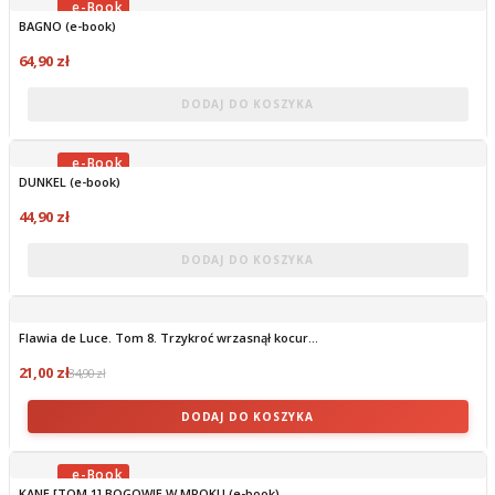
BAGNO (e-book)
OBECNIE BRAK NA STANIE
64,90 zł
DODAJ DO KOSZYKA
DUNKEL (e-book)
OBECNIE BRAK NA STANIE
44,90 zł
DODAJ DO KOSZYKA
Flawia de Luce. Tom 8. Trzykroć wrzasnął kocur...
21,00 zł
34,90 zł
DODAJ DO KOSZYKA
KANE [TOM 1] BOGOWIE W MROKU (e-book)
OBECNIE BRAK NA STANIE