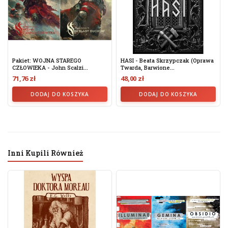
Pakiet: WOJNA STAREGO
HASI - Beata Skrzypczak (oprawa
CZŁOWIEKA - John Scalzi...
Twarda, Barwione...
71,76 zł
48,00 zł
DODAJ DO KOSZYKA
DODAJ DO KOSZYKA
Inni Kupili Również