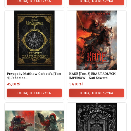
DODAJ DO KOSZYKA
DODAJ DO KOSZYKA
Przygody Matthew Corbett'a [tom
KANE [tom 3] ERA UPADŁYCH
4] Jeździec...
IMPERIÓW - Karl Edward...
45,00 zł
54,00 zł
DODAJ DO KOSZYKA
DODAJ DO KOSZYKA