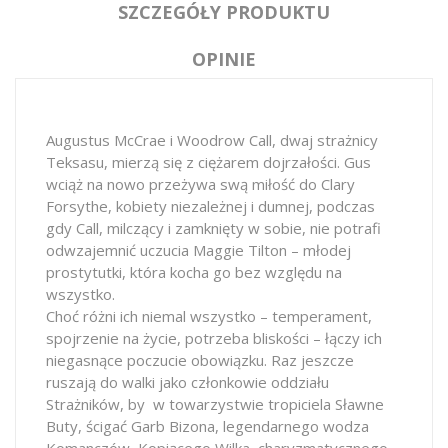
SZCZEGÓŁY PRODUKTU
OPINIE
Augustus McCrae i Woodrow Call, dwaj strażnicy
Teksasu, mierzą się z ciężarem dojrzałości. Gus
wciąż na nowo przeżywa swą miłość do Clary
Forsythe, kobiety niezależnej i dumnej, podczas
gdy Call, milczący i zamknięty w sobie, nie potrafi
odwzajemnić uczucia Maggie Tilton – młodej
prostytutki, która kocha go bez względu na
wszystko.
Choć różni ich niemal wszystko – temperament,
spojrzenie na życie, potrzeba bliskości – łączy ich
niegasnące poczucie obowiązku. Raz jeszcze
ruszają do walki jako członkowie oddziału
Strażników, by w towarzystwie tropiciela Sławne
Buty, ścigać Garb Bizona, legendarnego wodza
Komanczów, Kopiącego Wilka, charyzmatycznego