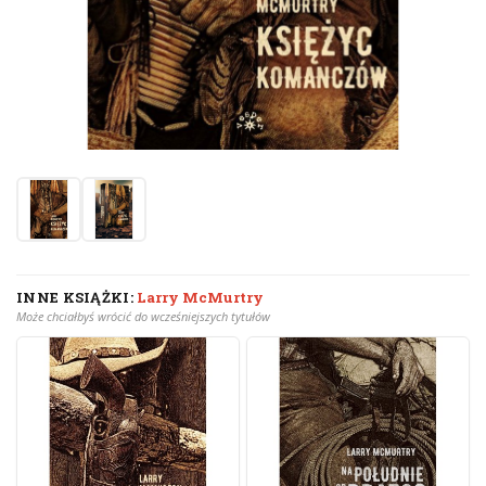
INNE KSIĄŻKI:
Larry McMurtry
Może chciałbyś wrócić do wcześniejszych tytułów