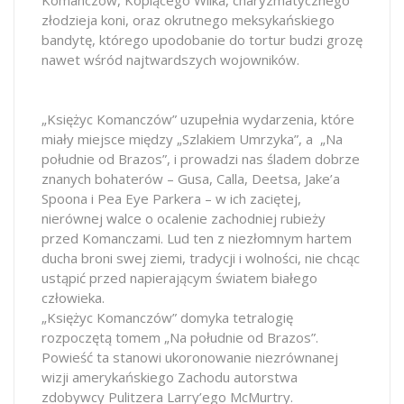
złodzieja koni, oraz okrutnego meksykańskiego
bandytę, którego upodobanie do tortur budzi grozę
nawet wśród najtwardszych wojowników.
„Księżyc Komanczów” uzupełnia wydarzenia, które
miały miejsce między „Szlakiem Umrzyka”, a „Na
południe od Brazos”, i prowadzi nas śladem dobrze
znanych bohaterów – Gusa, Calla, Deetsa, Jake’a
Spoona i Pea Eye Parkera – w ich zaciętej,
nierównej walce o ocalenie zachodniej rubieży
przed Komanczami. Lud ten z niezłomnym hartem
ducha broni swej ziemi, tradycji i wolności, nie chcąc
ustąpić przed napierającym światem białego
człowieka.
„Księżyc Komanczów” domyka tetralogię
rozpoczętą tomem „Na południe od Brazos”.
Powieść ta stanowi ukoronowanie niezrównanej
wizji amerykańskiego Zachodu autorstwa
zdobywcy Pulitzera Larry’ego McMurtry.