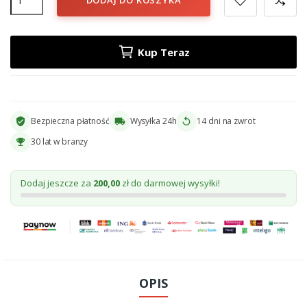
Kup Teraz
Bezpieczna płatność
Wysyłka 24h
14 dni na zwrot
verified_user
local_shipping
replay
30 lat w branzy
emoji_events
Dodaj jeszcze za
200,00
zł do darmowej wysyłki!
OPIS