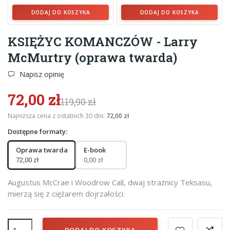
DODAJ DO KOSZYKA
DODAJ DO KOSZYKA
KSIĘŻYC KOMANCZÓW - Larry
McMurtry (oprawa twarda)
Napisz opinię
72,00 zł
119,90 zł
Najniższa cena z ostatnich 30 dni:
72,00 zł
Dostępne formaty:
Oprawa twarda
E-book
72,00 zł
0,00 zł
Augustus McCrae i Woodrow Call, dwaj strażnicy Teksasu,
mierzą się z ciężarem dojrzałości.
DODAJ DO KOSZYKA