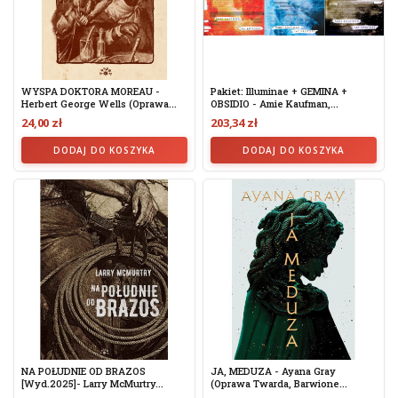
WYSPA DOKTORA MOREAU -
Pakiet: Illuminae + GEMINA +
Herbert George Wells (oprawa...
OBSIDIO - Amie Kaufman,...
24,00 zł
203,34 zł
DODAJ DO KOSZYKA
DODAJ DO KOSZYKA
NA POŁUDNIE OD BRAZOS
JA, MEDUZA - Ayana Gray
[wyd.2025]- Larry McMurtry...
(oprawa Twarda, Barwione...