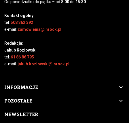
Od poniedziałku do piątku – od
8:00
do
15:30
Kontakt ogólny:
tel:
508 362 392
e-mail:
zamowienia@inrock.pl
Redakcja:
Jakub Kozłowski
tel:
61 86 86 795
e-mail:
jakub.kozlowski@inrock.pl

INFORMACJE

POZOSTAŁE
NEWSLETTER
Zapisz się do naszego newslettera, a nigdy nie przegapisz