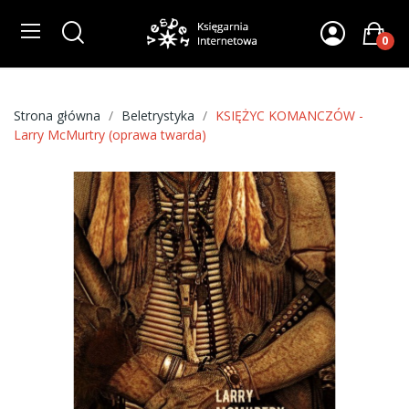
0
Strona główna
Beletrystyka
KSIĘŻYC KOMANCZÓW -
Larry McMurtry (oprawa twarda)