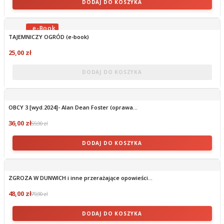
DODAJ DO KOSZYKA
TAJEMNICZY OGRÓD (e-book)
OBECNIE BRAK NA STANIE
25,00 zł
DODAJ DO KOSZYKA
OBCY 3 [wyd.2024]- Alan Dean Foster (oprawa...
36,00 zł
59,90 zł
DODAJ DO KOSZYKA
ZGROZA W DUNWICH i inne przerażające opowieści...
48,00 zł
79,90 zł
DODAJ DO KOSZYKA