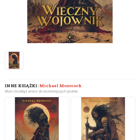
INNE KSIĄŻKI:
Michael Moorcock
Może chciałbyś wrócić do wcześniejszych tytułów