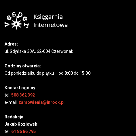
Adres:
ul. Gdyńska 30A, 62-004 Czerwonak
Godziny otwarcia:
Od poniedziałku do piątku – od
8:00
do
15:30
Kontakt ogólny:
tel:
508 362 392
e-mail:
zamowienia@inrock.pl
Redakcja:
Jakub Kozłowski
tel:
61 86 86 795