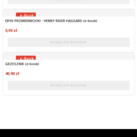
ERYK PROMIENNOOKI - HENRY RIDER HAGGARD (e-book)
OBECNIE BRAK NA STANIE
0,00 zł
DODAJ DO KOSZYKA
GRZESZNIK (e-book)
OBECNIE BRAK NA STANIE
49,90 zł
DODAJ DO KOSZYKA