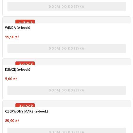
DODAJ DO KOSZYKA
WINDA (e-book)
OBECNIE BRAK NA STANIE
59,90 zł
DODAJ DO KOSZYKA
KSIĄŻĘ (e-book)
OBECNIE BRAK NA STANIE
5,00 zł
DODAJ DO KOSZYKA
CZERWONY MARS (e-book)
OBECNIE BRAK NA STANIE
89,90 zł
DODAJ DO KOSZYKA