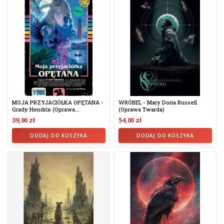
MOJA PRZYJACIÓŁKA OPĘTANA -
WRÓBEL - Mary Doria Russell
Grady Hendrix (oprawa...
(oprawa Twarda)
39,00 zł
54,00 zł
DODAJ DO KOSZYKA
DODAJ DO KOSZYKA