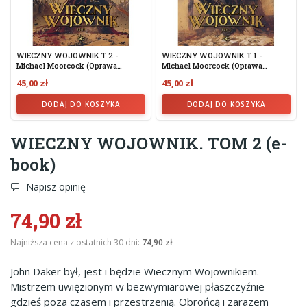
WIECZNY WOJOWNIK T 2 -
WIECZNY WOJOWNIK T 1 -
Michael Moorcock (oprawa
Michael Moorcock (oprawa
Twarda)
Twarda)
45,00 zł
45,00 zł
DODAJ DO KOSZYKA
DODAJ DO KOSZYKA
WIECZNY WOJOWNIK. TOM 2 (e-
book)
Napisz opinię
74,90 zł
Najniższa cena z ostatnich 30 dni:
74,90 zł
John Daker był, jest i będzie Wiecznym Wojownikiem.
Mistrzem uwięzionym w bezwymiarowej płaszczyźnie
gdzieś poza czasem i przestrzenią. Obrońcą i zarazem