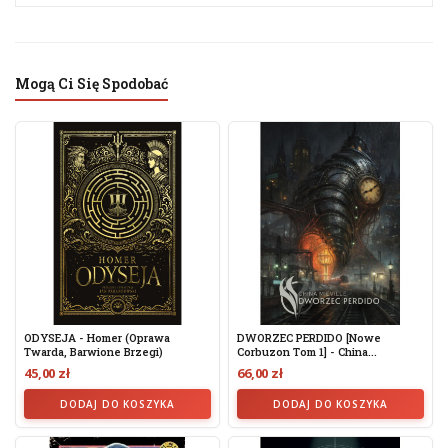
Mogą Ci Się Spodobać
ODYSEJA - Homer (oprawa
DWORZEC PERDIDO [Nowe
Twarda, Barwione Brzegi)
Corbuzon Tom 1] - China...
45,00 zł
66,00 zł
DODAJ DO KOSZYKA
DODAJ DO KOSZYKA