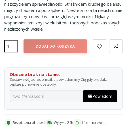
niszczycielem sprawiedliwości. Strażnikiem kruchego balansu
między chaosem a porządkiem. Niestety rola ta nieuchronnie
pogrąża jego umysł w coraz głębszym mroku. Nękany
wspomnieniami zbyt wielu bitew, toczonych podczas swych
niezliczonych wciele
DODAJ DO KOSZYKA
Obecnie brak na stanie.
Zostaw swój adres e-mail, a powiadomimy Cię gdy produkt
będzie ponownie dostępny.
Powiadom
email
Bezpieczna płatność
Wysyłka 24h
14 dni na zwrot
verified_user
local_shipping
replay