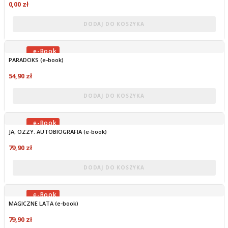
0,00 zł
DODAJ DO KOSZYKA
PARADOKS (e-book)
OBECNIE BRAK NA STANIE
54,90 zł
DODAJ DO KOSZYKA
JA, OZZY. AUTOBIOGRAFIA (e-book)
OBECNIE BRAK NA STANIE
79,90 zł
DODAJ DO KOSZYKA
MAGICZNE LATA (e-book)
OBECNIE BRAK NA STANIE
79,90 zł