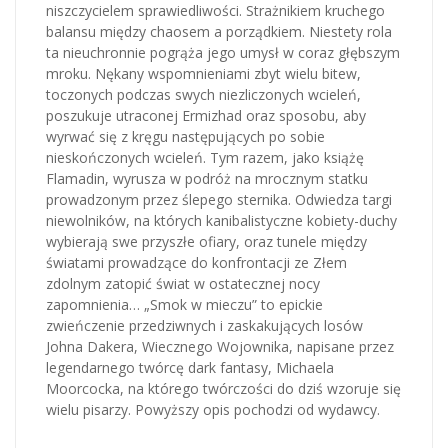
niszczycielem sprawiedliwości. Strażnikiem kruchego
balansu między chaosem a porządkiem. Niestety rola
ta nieuchronnie pogrąża jego umysł w coraz głębszym
mroku. Nękany wspomnieniami zbyt wielu bitew,
toczonych podczas swych niezliczonych wcieleń,
poszukuje utraconej Ermizhad oraz sposobu, aby
wyrwać się z kręgu następujących po sobie
nieskończonych wcieleń. Tym razem, jako książę
Flamadin, wyrusza w podróż na mrocznym statku
prowadzonym przez ślepego sternika. Odwiedza targi
niewolników, na których kanibalistyczne kobiety-duchy
wybierają swe przyszłe ofiary, oraz tunele między
światami prowadzące do konfrontacji ze Złem
zdolnym zatopić świat w ostatecznej nocy
zapomnienia… „Smok w mieczu” to epickie
zwieńczenie przedziwnych i zaskakujących losów
Johna Dakera, Wiecznego Wojownika, napisane przez
legendarnego twórcę dark fantasy, Michaela
Moorcocka, na którego twórczości do dziś wzoruje się
wielu pisarzy. Powyższy opis pochodzi od wydawcy.