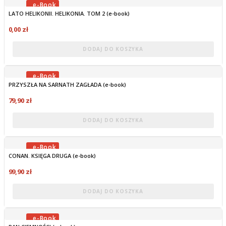
LATO HELIKONII. HELIKONIA. TOM 2 (e-book)
OBECNIE BRAK NA STANIE
0,00 zł
DODAJ DO KOSZYKA
PRZYSZŁA NA SARNATH ZAGŁADA (e-book)
OBECNIE BRAK NA STANIE
79,90 zł
DODAJ DO KOSZYKA
CONAN. KSIĘGA DRUGA (e-book)
OBECNIE BRAK NA STANIE
99,90 zł
DODAJ DO KOSZYKA