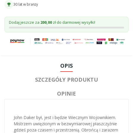
30 lat w branzy
emoji_events
Dodaj jeszcze za
200,00
zł do darmowej wysyłki!
OPIS
SZCZEGÓŁY PRODUKTU
OPINIE
John Daker był, jest i będzie Wiecznym Wojownikiem.
Mistrzem uwięzionym w bezwymiarowej płaszczyźnie
gdzieś poza czasem i przestrzenią. Obrońcą i zarazem