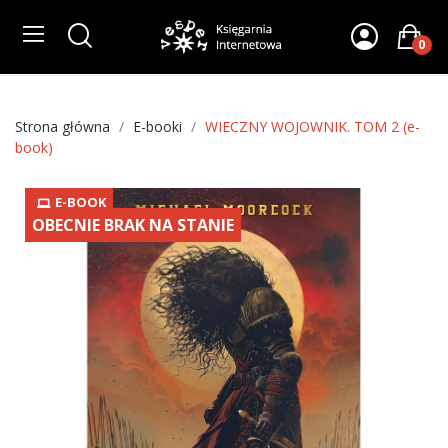
0
Strona główna
E-booki
WIECZNY WOJOWNIK. TOM 2 (e-
book)
E-BOOK
OBECNIE BRAK NA STANIE