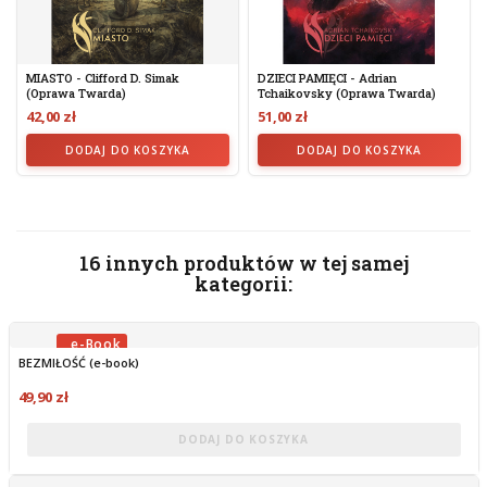
MIASTO - Clifford D. Simak
DZIECI PAMIĘCI - Adrian
(oprawa Twarda)
Tchaikovsky (oprawa Twarda)
42,00 zł
51,00 zł
DODAJ DO KOSZYKA
DODAJ DO KOSZYKA
16 innych produktów w tej samej
kategorii:
BEZMIŁOŚĆ (e-book)
OBECNIE BRAK NA STANIE
49,90 zł
DODAJ DO KOSZYKA