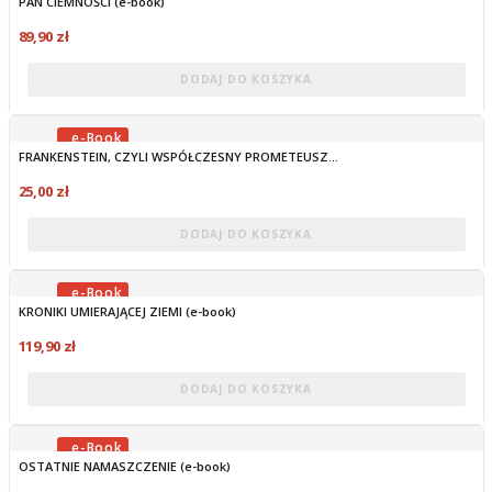
PAN CIEMNOŚCI (e-book)
OBECNIE BRAK NA STANIE
89,90 zł
DODAJ DO KOSZYKA
FRANKENSTEIN, CZYLI WSPÓŁCZESNY PROMETEUSZ...
OBECNIE BRAK NA STANIE
25,00 zł
DODAJ DO KOSZYKA
KRONIKI UMIERAJĄCEJ ZIEMI (e-book)
OBECNIE BRAK NA STANIE
119,90 zł
DODAJ DO KOSZYKA
OSTATNIE NAMASZCZENIE (e-book)
OBECNIE BRAK NA STANIE