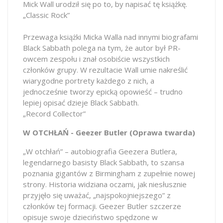
Mick Wall urodził się po to, by napisać tę książkę.
„Classic Rock”
Przewaga książki Micka Walla nad innymi biografami
Black Sabbath polega na tym, że autor był PR-
owcem zespołu i znał osobiście wszystkich
członków grupy. W rezultacie Wall umie nakreślić
wiarygodne portrety każdego z nich, a
jednocześnie tworzy epicką opowieść – trudno
lepiej opisać dzieje Black Sabbath.
„Record Collector”
W OTCHŁAŃ - Geezer Butler (Oprawa twarda)
„W otchłań” – autobiografia Geezera Butlera,
legendarnego basisty Black Sabbath, to szansa
poznania gigantów z Birmingham z zupełnie nowej
strony. Historia widziana oczami, jak niesłusznie
przyjęło się uważać, „najspokojniejszego” z
członków tej formacji. Geezer Butler szczerze
opisuje swoje dzieciństwo spędzone w