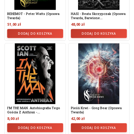
BEHEMOT - Peter Watts (oprawa
HASI - Beata Skrzypczak (oprawa
Twarda)
Twarda, Barwione...
51,00 zł
48,00 zł
DODAJ DO KOSZYKA
DODAJ DO KOSZYKA
I'M THE MAN. Autobiografia Tego
Pieśń Krwi - Greg Bear (oprawa
Gościa Z Anthrax -...
Twarda)
8,00 zł
42,00 zł
DODAJ DO KOSZYKA
DODAJ DO KOSZYKA