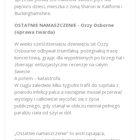
pięcioro dzieci, mieszka z żoną Sharon w Kalifornii i
Buckinghamshire.
OSTATNIE NAMASZCZENIE - Ozzy Osborne
(oprawa twarda)
W wieku sześćdziesięciu dziewięciu lat Ozzy
Osbourne odbywał triumfalną, pożegnalną trasę
koncertową, grając dla wypełnionych po brzegi hal i
zbierając entuzjastyczne recenzje na całym
świecie.
A potem – katastrofa.
W ciągu zaledwie kilku tygodni trafił do szpitala z
powodu infekcji palca a następnie musiał przerwać
występy i całkowicie wycofać się z życia
publicznego, gdy stanął w obliczu niemal pełnego
paraliżu ciała od szyi w dół.
„Ostatnie namaszczenie” to wstrząsająca,
przepełniona gorzkim humorem i nigdy wcześniej