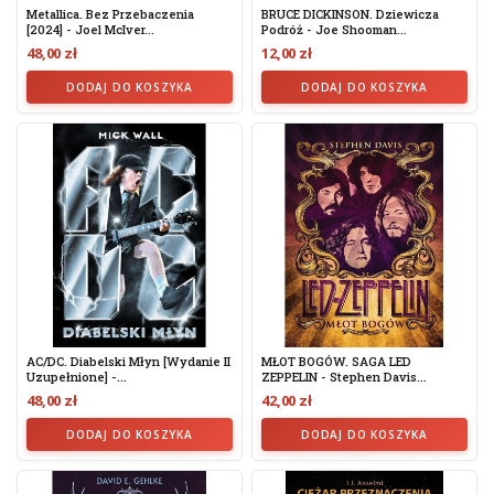
Metallica. Bez Przebaczenia
BRUCE DICKINSON. Dziewicza
[2024] - Joel McIver...
Podróż - Joe Shooman...
48,00 zł
12,00 zł
DODAJ DO KOSZYKA
DODAJ DO KOSZYKA
AC/DC. Diabelski Młyn [Wydanie II
MŁOT BOGÓW. SAGA LED
Uzupełnione] -...
ZEPPELIN - Stephen Davis...
48,00 zł
42,00 zł
DODAJ DO KOSZYKA
DODAJ DO KOSZYKA