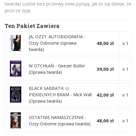
twarda) Ludzie bez przerwy mnie pytają, jak to się dzieje, że
jeszcze żyję.
Ten Pakiet Zawiera
JA, OZZY. AUTOBIOGRAFIA -
48,00 zł
x 1
Ozzy Osbourne (oprawa
twarda)
W OTCHŁAŃ - Geezer Butler
39,00 zł
x 1
(Oprawa twarda)
BLACK SABBATH. U
42,00 zł
x 1
PIEKIELNYCH BRAM - Mick Wall
(Oprawa twarda)
OSTATNIE NAMASZCZENIE -
48,00 zł
x 1
Ozzy Osborne (oprawa twarda)