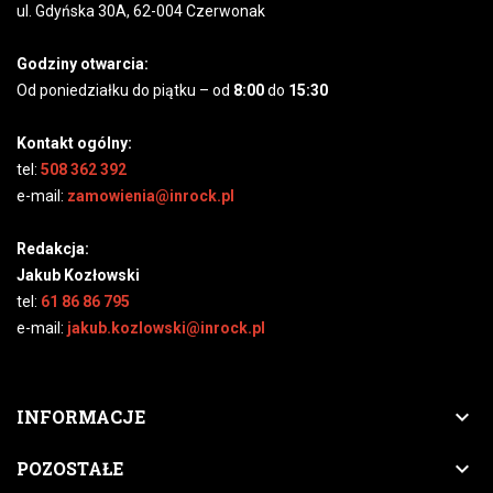
ul. Gdyńska 30A, 62-004 Czerwonak
Godziny otwarcia:
Od poniedziałku do piątku – od
8:00
do
15:30
Kontakt ogólny:
tel:
508 362 392
e-mail:
zamowienia@inrock.pl
Redakcja:
Jakub Kozłowski
tel:
61 86 86 795
e-mail:
jakub.kozlowski@inrock.pl

INFORMACJE

POZOSTAŁE