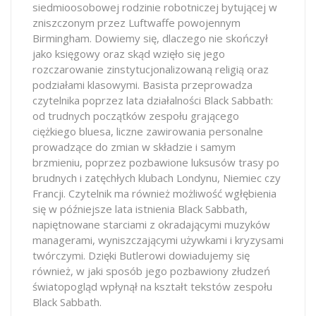
siedmioosobowej rodzinie robotniczej bytującej w
zniszczonym przez Luftwaffe powojennym
Birmingham. Dowiemy się, dlaczego nie skończył
jako księgowy oraz skąd wzięło się jego
rozczarowanie zinstytucjonalizowaną religią oraz
podziałami klasowymi. Basista przeprowadza
czytelnika poprzez lata działalności Black Sabbath:
od trudnych początków zespołu grającego
ciężkiego bluesa, liczne zawirowania personalne
prowadzące do zmian w składzie i samym
brzmieniu, poprzez pozbawione luksusów trasy po
brudnych i zatęchłych klubach Londynu, Niemiec czy
Francji. Czytelnik ma również możliwość wgłębienia
się w późniejsze lata istnienia Black Sabbath,
napiętnowane starciami z okradającymi muzyków
managerami, wyniszczającymi używkami i kryzysami
twórczymi. Dzięki Butlerowi dowiadujemy się
również, w jaki sposób jego pozbawiony złudzeń
światopogląd wpłynął na kształt tekstów zespołu
Black Sabbath.