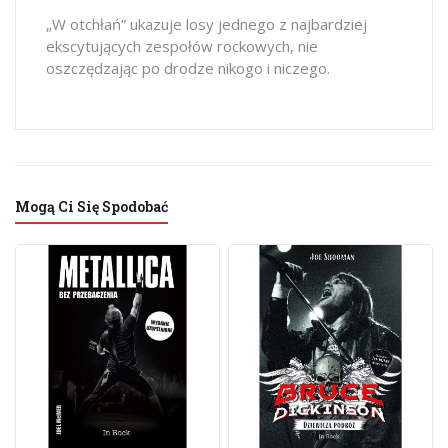
„W otchłań” ukazuje losy jednego z najbardziej
ekscytujących zespołów rockowych, nie
oszczędzając po drodze nikogo i niczego.
Mogą Ci Się Spodobać