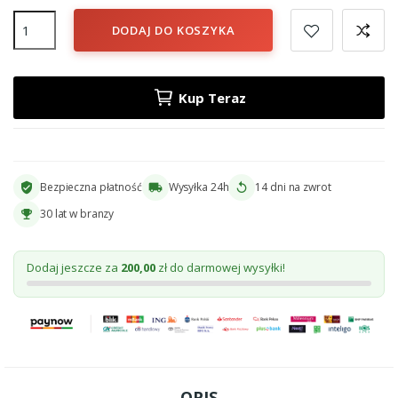
DODAJ DO KOSZYKA
Kup Teraz
Bezpieczna płatność
Wysyłka 24h
14 dni na zwrot
verified_user
local_shipping
replay
30 lat w branzy
emoji_events
Dodaj jeszcze za
200,00
zł do darmowej wysyłki!
OPIS