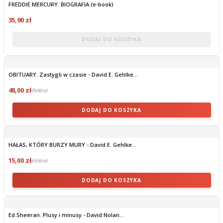
FREDDIE MERCURY. BIOGRAFIA (e-book)
OBECNIE BRAK NA STANIE
35,90 zł
DODAJ DO KOSZYKA
OBITUARY. Zastygli w czasie - David E. Gehlke...
48,00 zł
79,90 zł
DODAJ DO KOSZYKA
HAŁAS, KTÓRY BURZY MURY - David E. Gehlke...
15,00 zł
89,90 zł
DODAJ DO KOSZYKA
Ed Sheeran. Plusy i minusy - David Nolan...