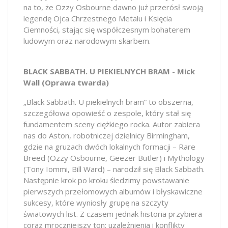
na to, że Ozzy Osbourne dawno już przerósł swoją
legendę Ojca Chrzestnego Metalu i Księcia
Ciemności, stając się współczesnym bohaterem
ludowym oraz narodowym skarbem.
BLACK SABBATH. U PIEKIELNYCH BRAM - Mick
Wall (Oprawa twarda)
„Black Sabbath. U piekielnych bram” to obszerna,
szczegółowa opowieść o zespole, który stał się
fundamentem sceny ciężkiego rocka. Autor zabiera
nas do Aston, robotniczej dzielnicy Birmingham,
gdzie na gruzach dwóch lokalnych formacji – Rare
Breed (Ozzy Osbourne, Geezer Butler) i Mythology
(Tony Iommi, Bill Ward) – narodził się Black Sabbath.
Następnie krok po kroku śledzimy powstawanie
pierwszych przełomowych albumów i błyskawiczne
sukcesy, które wyniosły grupę na szczyty
światowych list. Z czasem jednak historia przybiera
coraz mroczniejszy ton: uzależnienia i konflikty