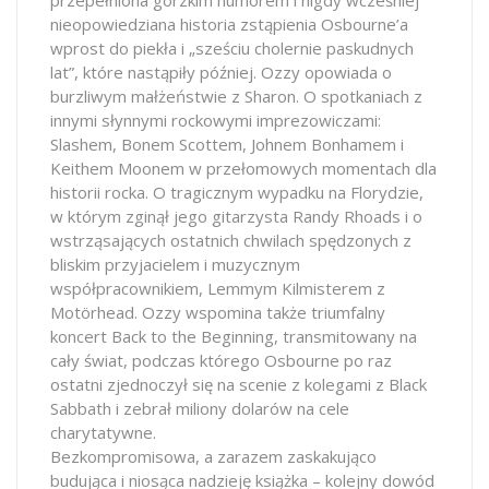
nieopowiedziana historia zstąpienia Osbourne’a
wprost do piekła i „sześciu cholernie paskudnych
lat”, które nastąpiły później. Ozzy opowiada o
burzliwym małżeństwie z Sharon. O spotkaniach z
innymi słynnymi rockowymi imprezowiczami:
Slashem, Bonem Scottem, Johnem Bonhamem i
Keithem Moonem w przełomowych momentach dla
historii rocka. O tragicznym wypadku na Florydzie,
w którym zginął jego gitarzysta Randy Rhoads i o
wstrząsających ostatnich chwilach spędzonych z
bliskim przyjacielem i muzycznym
współpracownikiem, Lemmym Kilmisterem z
Motörhead. Ozzy wspomina także triumfalny
koncert Back to the Beginning, transmitowany na
cały świat, podczas którego Osbourne po raz
ostatni zjednoczył się na scenie z kolegami z Black
Sabbath i zebrał miliony dolarów na cele
charytatywne.
Bezkompromisowa, a zarazem zaskakująco
budująca i niosąca nadzieję książka – kolejny dowód