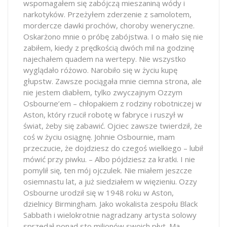
wspomagałem się zabójczą mieszaniną wódy i
narkotyków. Przeżyłem zderzenie z samolotem,
mordercze dawki prochów, choroby weneryczne.
Oskarżono mnie o próbę zabójstwa. I o mało się nie
zabiłem, kiedy z prędkością dwóch mil na godzinę
najechałem quadem na wertepy. Nie wszystko
wyglądało różowo. Narobiło się w życiu kupę
głupstw. Zawsze pociągała mnie ciemna strona, ale
nie jestem diabłem, tylko zwyczajnym Ozzym
Osbourne’em – chłopakiem z rodziny robotniczej w
Aston, który rzucił robotę w fabryce i ruszył w
świat, żeby się zabawić. Ojciec zawsze twierdził, że
coś w życiu osiągnę. Johnie Osbournie, mam
przeczucie, że dojdziesz do czegoś wielkiego – lubił
mówić przy piwku. – Albo pójdziesz za kratki. I nie
pomylił się, ten mój ojczulek. Nie miałem jeszcze
osiemnastu lat, a już siedziałem w więzieniu. Ozzy
Osbourne urodził się w 1948 roku w Aston,
dzielnicy Birmingham. Jako wokalista zespołu Black
Sabbath i wielokrotnie nagradzany artysta solowy
sprzedał ponad sto milionów swoich płyt. Ma