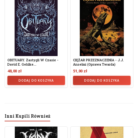
OBITUARY. Zastygli W Czasie -
CIĘŻAR PRZEZNACZENIA - J.J.
David E. Gehlke...
Anselmi (Oprawa Twarda)
48,00 zł
51,00 zł
DODAJ DO KOSZYKA
DODAJ DO KOSZYKA
Inni Kupili Również