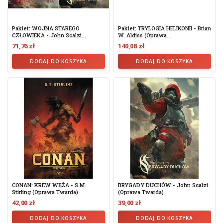
Pakiet: WOJNA STAREGO
Pakiet: TRYLOGIA HELIKONII - Brian
CZŁOWIEKA - John Scalzi...
W. Aldiss (oprawa...
71,76 zł
140,08 zł
DODAJ DO KOSZYKA
DODAJ DO KOSZYKA
CONAN: KREW WĘŻA - S.M.
BRYGADY DUCHÓW - John Scalzi
Stirling (oprawa Twarda)
(oprawa Twarda)
42,00 zł
39,00 zł
DODAJ DO KOSZYKA
DODAJ DO KOSZYKA