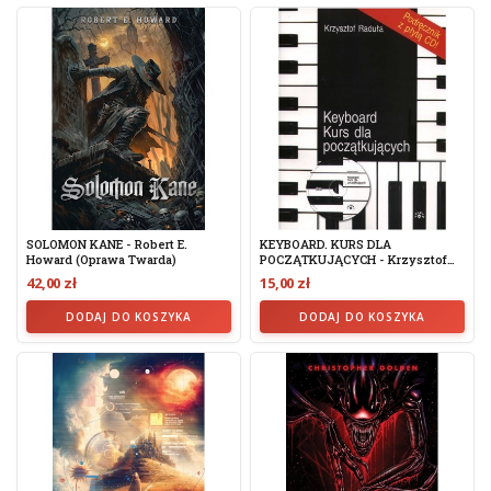
SOLOMON KANE - Robert E.
KEYBOARD. KURS DLA
Howard (oprawa Twarda)
POCZĄTKUJĄCYCH - Krzysztof
Raduła...
42,00 zł
15,00 zł
DODAJ DO KOSZYKA
DODAJ DO KOSZYKA