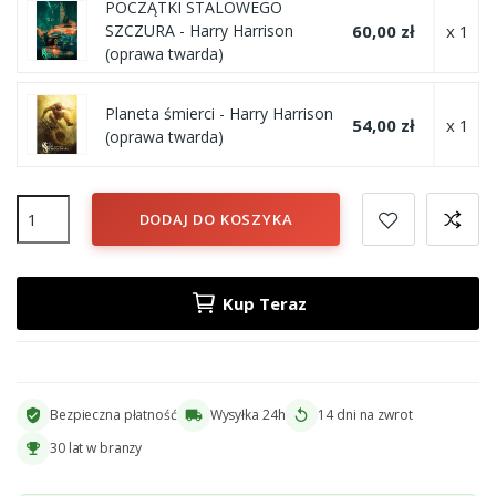
POCZĄTKI STALOWEGO
60,00 zł
x 1
SZCZURA - Harry Harrison
(oprawa twarda)
Planeta śmierci - Harry Harrison
54,00 zł
x 1
(oprawa twarda)
DODAJ DO KOSZYKA
Kup Teraz
Bezpieczna płatność
Wysyłka 24h
14 dni na zwrot
verified_user
local_shipping
replay
30 lat w branzy
emoji_events