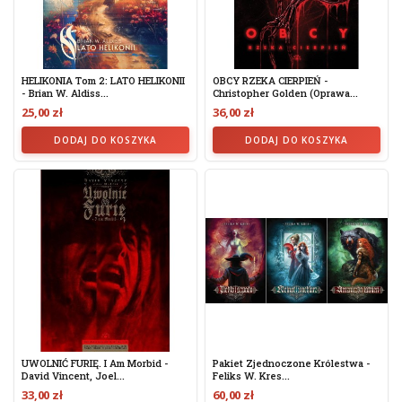
HELIKONIA Tom 2: LATO HELIKONII
OBCY RZEKA CIERPIEŃ -
- Brian W. Aldiss...
Christopher Golden (oprawa...
25,00 zł
36,00 zł
DODAJ DO KOSZYKA
DODAJ DO KOSZYKA
UWOLNIĆ FURIĘ. I Am Morbid -
Pakiet Zjednoczone Królestwa -
David Vincent, Joel...
Feliks W. Kres...
33,00 zł
60,00 zł