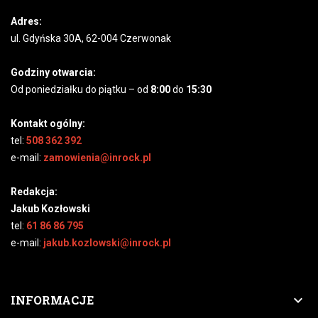
Adres:
ul. Gdyńska 30A, 62-004 Czerwonak
Godziny otwarcia:
Od poniedziałku do piątku – od
8:00
do
15:30
Kontakt ogólny:
tel:
508 362 392
e-mail:
zamowienia@inrock.pl
Redakcja:
Jakub Kozłowski
tel:
61 86 86 795
e-mail:
jakub.kozlowski@inrock.pl

INFORMACJE