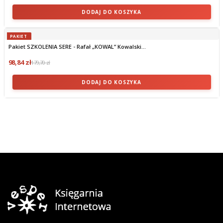
DODAJ DO KOSZYKA
PAKIET
Pakiet SZKOLENIA SERE - Rafał „KOWAL” Kowalski...
98,84 zł
179,70 zł
DODAJ DO KOSZYKA