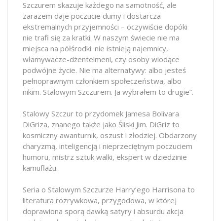
Szczurem skazuje każdego na samotność, ale
zarazem daje poczucie dumy i dostarcza
ekstremalnych przyjemności – oczywiście dopóki
nie trafi się za kratki. W naszym świecie nie ma
miejsca na półśrodki: nie istnieją najemnicy,
włamywacze-dżentelmeni, czy osoby wiodące
podwójne życie. Nie ma alternatywy: albo jesteś
pełnoprawnym członkiem społeczeństwa, albo
nikim. Stalowym Szczurem. Ja wybrałem to drugie”.
Stalowy Szczur to przydomek Jamesa Bolivara
DiGriza, znanego także jako Śliski Jim. DiGriz to
kosmiczny awanturnik, oszust i złodziej. Obdarzony
charyzmą, inteligencją i nieprzeciętnym poczuciem
humoru, mistrz sztuk walki, ekspert w dziedzinie
kamuflażu.
Seria o Stalowym Szczurze Harry’ego Harrisona to
literatura rozrywkowa, przygodowa, w której
doprawiona sporą dawką satyry i absurdu akcja