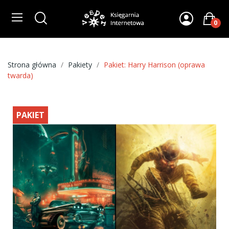
0
Strona główna
Pakiety
Pakiet: Harry Harrison (oprawa
twarda)
PAKIET