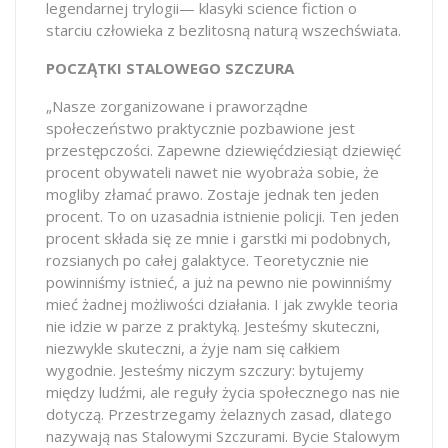
legendarnej trylogii— klasyki science fiction o
starciu człowieka z bezlitosną naturą wszechświata.
POCZĄTKI STALOWEGO SZCZURA
„Nasze zorganizowane i praworządne
społeczeństwo praktycznie pozbawione jest
przestępczości. Zapewne dziewięćdziesiąt dziewięć
procent obywateli nawet nie wyobraża sobie, że
mogliby złamać prawo. Zostaje jednak ten jeden
procent. To on uzasadnia istnienie policji. Ten jeden
procent składa się ze mnie i garstki mi podobnych,
rozsianych po całej galaktyce. Teoretycznie nie
powinniśmy istnieć, a już na pewno nie powinniśmy
mieć żadnej możliwości działania. I jak zwykle teoria
nie idzie w parze z praktyką. Jesteśmy skuteczni,
niezwykle skuteczni, a żyje nam się całkiem
wygodnie. Jesteśmy niczym szczury: bytujemy
między ludźmi, ale reguły życia społecznego nas nie
dotyczą. Przestrzegamy żelaznych zasad, dlatego
nazywają nas Stalowymi Szczurami. Bycie Stalowym