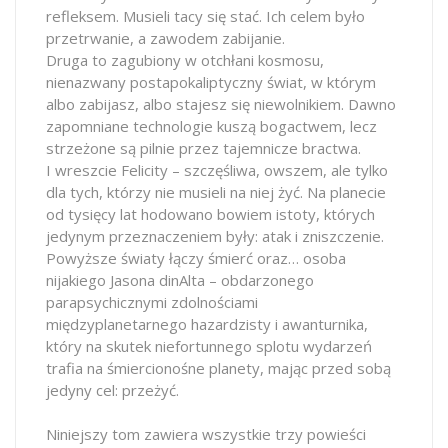
refleksem. Musieli tacy się stać. Ich celem było
przetrwanie, a zawodem zabijanie.
Druga to zagubiony w otchłani kosmosu,
nienazwany postapokaliptyczny świat, w którym
albo zabijasz, albo stajesz się niewolnikiem. Dawno
zapomniane technologie kuszą bogactwem, lecz
strzeżone są pilnie przez tajemnicze bractwa.
I wreszcie Felicity – szczęśliwa, owszem, ale tylko
dla tych, którzy nie musieli na niej żyć. Na planecie
od tysięcy lat hodowano bowiem istoty, których
jedynym przeznaczeniem były: atak i zniszczenie.
Powyższe światy łączy śmierć oraz… osoba
nijakiego Jasona dinAlta – obdarzonego
parapsychicznymi zdolnościami
międzyplanetarnego hazardzisty i awanturnika,
który na skutek niefortunnego splotu wydarzeń
trafia na śmiercionośne planety, mając przed sobą
jedyny cel: przeżyć.
Niniejszy tom zawiera wszystkie trzy powieści