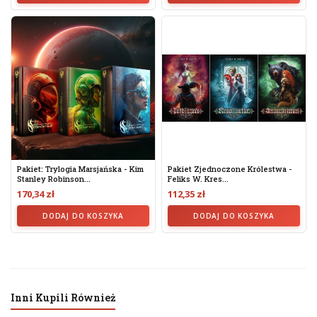
Pakiet: Trylogia Marsjańska - Kim
Pakiet Zjednoczone Królestwa -
Stanley Robinson...
Feliks W. Kres...
170,34 zł
112,35 zł
DODAJ DO KOSZYKA
DODAJ DO KOSZYKA
Inni Kupili Również