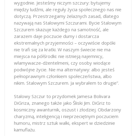
wygodnie. Jesteśmy niczym szczury: bytujemy
między ludźmi, ale reguły życia społecznego nas nie
dotyczą. Przestrzegamy żelaznych zasad, dlatego
nazywają nas Stalowymi Szczurami. Bycie Stalowym
Szczurem skazuje każdego na samotność, ale
zarazem daje poczucie dumy i dostarcza
ekstremalnych przyjemności – oczywiście dopóki
nie trafi się za kratki. W naszym świecie nie ma
miejsca na półśrodki: nie istnieją najemnicy,
włamywacze-dżentelmeni, czy osoby wiodące
podwójne życie. Nie ma alternatywy: albo jesteś
pełnoprawnym członkiem społeczeństwa, albo
nikim. Stalowym Szczurem. Ja wybrałem to drugie”.
Stalowy Szczur to przydomek Jamesa Bolivara
DiGriza, znanego także jako Śliski Jim. DiGriz to
kosmiczny awanturnik, oszust i złodziej. Obdarzony
charyzmą, inteligencją i nieprzeciętnym poczuciem
humoru, mistrz sztuk walki, ekspert w dziedzinie
kamuflażu.