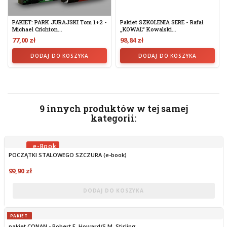
PAKIET: PARK JURAJSKI Tom 1+2 -
Pakiet SZKOLENIA SERE - Rafał
Michael Crichton...
„KOWAL” Kowalski...
77,00 zł
98,84 zł
DODAJ DO KOSZYKA
DODAJ DO KOSZYKA
9 innych produktów w tej samej
kategorii:
POCZĄTKI STALOWEGO SZCZURA (e-book)
OBECNIE BRAK NA STANIE
99,90 zł
DODAJ DO KOSZYKA
PAKIET
pakiet CONAN - Robert E. Howard/S.M. Stirling...