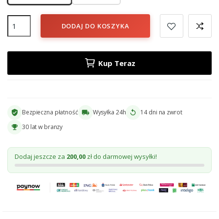
DODAJ DO KOSZYKA
Kup Teraz
Bezpieczna płatność
Wysyłka 24h
14 dni na zwrot
verified_user
local_shipping
replay
30 lat w branzy
emoji_events
Dodaj jeszcze za
200,00
zł do darmowej wysyłki!