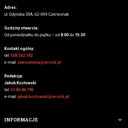
Adres:
ul. Gdyńska 30A, 62-004 Czerwonak
Godziny otwarcia:
Od poniedziałku do piątku – od
8:00
do
15:30
Kontakt ogólny:
tel:
508 362 392
e-mail:
zamowienia@inrock.pl
Redakcja:
Jakub Kozłowski
tel:
61 86 86 795
e-mail:
jakub.kozlowski@inrock.pl

INFORMACJE