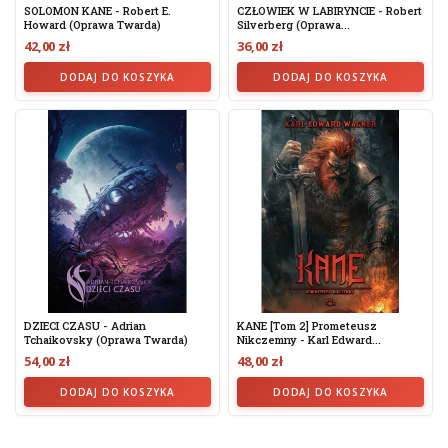
SOLOMON KANE - Robert E.
CZŁOWIEK W LABIRYNCIE - Robert
Howard (oprawa Twarda)
Silverberg (oprawa...
42,00 zł
36,00 zł
DODAJ DO KOSZYKA
DODAJ DO KOSZYKA
DZIECI CZASU - Adrian
KANE [tom 2] Prometeusz
Tchaikovsky (Oprawa Twarda)
Nikczemny - Karl Edward...
54,00 zł
48,00 zł
DODAJ DO KOSZYKA
DODAJ DO KOSZYKA