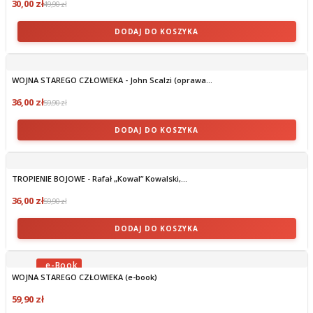
30,00 zł
49,90 zł
DODAJ DO KOSZYKA
WOJNA STAREGO CZŁOWIEKA - John Scalzi (oprawa...
36,00 zł
59,90 zł
DODAJ DO KOSZYKA
TROPIENIE BOJOWE - Rafał „Kowal” Kowalski,...
36,00 zł
59,90 zł
DODAJ DO KOSZYKA
WOJNA STAREGO CZŁOWIEKA (e-book)
OBECNIE BRAK NA STANIE
59,90 zł