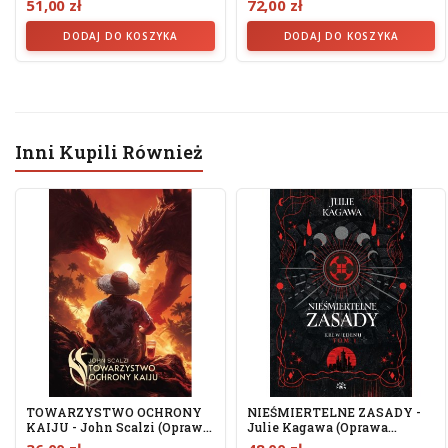
51,00 zł
72,00 zł
DODAJ DO KOSZYKA
DODAJ DO KOSZYKA
Inni Kupili Również
TOWARZYSTWO OCHRONY
NIEŚMIERTELNE ZASADY -
KAIJU - John Scalzi (oprawa
Julie Kagawa (Oprawa
Twarda)
Twarda,...