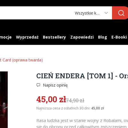
Wszystkie kategorie
mocje
Wyprzedaż
Bestsellery
Zapowiedzi
Blog
E-Booki
 Card (oprawa twarda)
CIEŃ ENDERA [TOM 1] - Ors
Napisz opinię
45,00 zł
74,90 zł
Najniższa cena z ostatnich 30 dni:
45,00 zł
Rasa ludzka jest w stanie wojny z Robalami,
się do obrony przed całkowitym zniszczeniem z