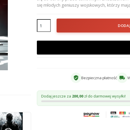
się młodych geniuszy wojskowych, którzy mają 
DODA
verified_user
local_shipping
Bezpieczna płatność
W
Dodaj jeszcze za
200,00
zł do darmowej wysyłki!