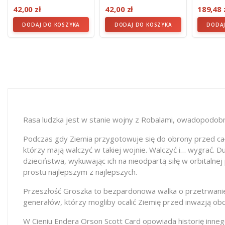
(oprawa...
(oprawa Twarda)
(oprawa
42,00 zł
42,00 zł
189,48 
DODAJ DO KOSZYKA
DODAJ DO KOSZYKA
DODAJ
Rasa ludzka jest w stanie wojny z Robalami, owadopodobn
Podczas gdy Ziemia przygotowuje się do obrony przed cał
którzy mają walczyć w takiej wojnie. Walczyć i… wygrać. 
dzieciństwa, wykuwając ich na nieodpartą siłę w orbitaln
prostu najlepszym z najlepszych.
Przeszłość Groszka to bezpardonowa walka o przetrwanie.
generałów, którzy mogliby ocalić Ziemię przed inwazją obc
W Cieniu Endera Orson Scott Card opowiada historię inneg