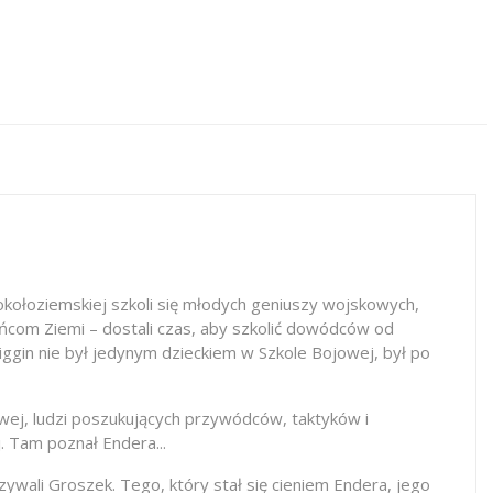
kołoziemskiej szkoli się młodych geniuszy wojskowych,
ońcom Ziemi – dostali czas, aby szkolić dowódców od
iggin nie był jedynym dzieckiem w Szkole Bojowej, był po
wej, ludzi poszukujących przywódców, taktyków i
. Tam poznał Endera...
ywali Groszek. Tego, który stał się cieniem Endera, jego