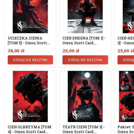
UCIECZKA CIENIA
CIEŃ ENDERA [TOM 1] -
CIEŃ H
[TOM 5] - Orson Scott
Orson Scott Card
2] - Orso
Card (oprawa...
(oprawa...
(oprawa..
36,00 zł
25,00 zł
25,00 z
DODAJ DO KOSZYKA
DODAJ DO KOSZYKA
DODAJ
CIEŃ OLBRZYMA [TOM
TEATR CIENI [TOM 3] -
Pakiet: 
4] - Orson Scott Card
Orson Scott Card
Orson Sc