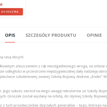
 Twarda)
zł
 DO KOSZYKA
OPIS
SZCZEGÓŁY PRODUKTU
OPINIE
ą rasą obcych.
kowitym zniszczeniem z rąk nieodgadnionego wroga, na orbicie o
Duże odległości w przestrzeni międzygwiezdnej dały nadzieję obr
ej placówce szkoleniowej zwanej Szkołą Bojową. Andrew „Ender” W
 Jego sukces zwrócił na niego uwagę rekruterów ze Szkoły Bojo
ych. Groszek został wysłany na orbitę, do słynnej Szkoły Bojowej
o z tych przedwcześnie dojrzałych generałów – tego, którego naz