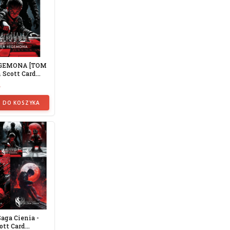
EGEMONA [TOM
n Scott Card
.
ł
 DO KOSZYKA
Saga Cienia -
ott Card