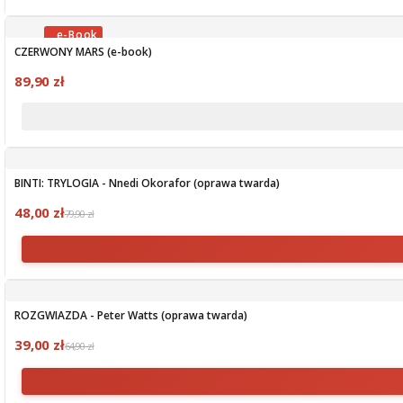
CZERWONY MARS (e-book)
OBECNIE BRAK NA STANIE
89,90 zł
BINTI: TRYLOGIA - Nnedi Okorafor (oprawa twarda)
48,00 zł
79,90 zł
ROZGWIAZDA - Peter Watts (oprawa twarda)
39,00 zł
64,90 zł