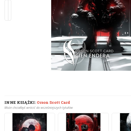
INNE KSIĄŻKI:
Orson Scott Card
Może chciałbyś wrócić do wcześniejszych tytułów