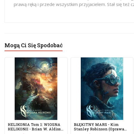
prawą ręką i przede wszystkim przyjacielem. Stał się też 
Mogą Ci Się Spodobać
HELIKONIA Tom 1: WIOSNA
BŁĘKITNY MARS - Kim
HELIKONII - Brian W. Aldiss...
Stanley Robinson (oprawa
Twarda)