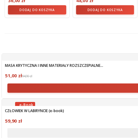
36,00 zł
48,00 zł
DODAJ DO KOSZYKA
DODAJ DO KOSZYKA
MASA KRYTYCZNA I INNE MATERIAŁY ROZSZCZEPIALNE...
51,00 zł
84,90 zł
CZŁOWIEK W LABIRYNCIE (e-book)
OBECNIE BRAK NA STANIE
59,90 zł