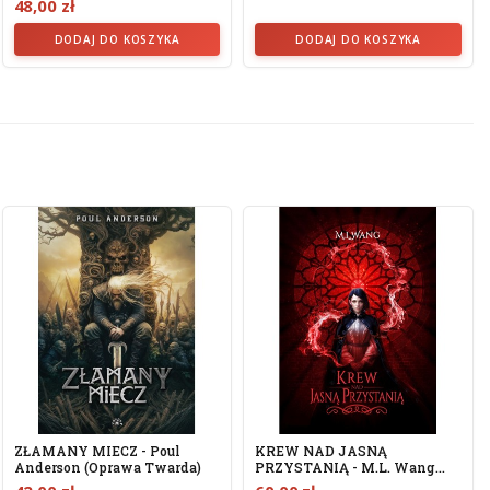
48,00 zł
DODAJ DO KOSZYKA
DODAJ DO KOSZYKA
ZŁAMANY MIECZ - Poul
KREW NAD JASNĄ
Anderson (oprawa Twarda)
PRZYSTANIĄ - M.L. Wang
(oprawa...