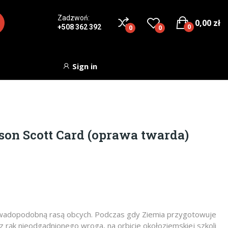
Zadzwoń:
0,00 zł
0
+508 362 392
0
0
Sign in
on Scott Card (oprawa twarda)
 owadopodobną rasą obcych. Podczas gdy Ziemia przygotowuje
 rąk nieodgadnionego wroga, na orbicie okołoziemskiej szkoli