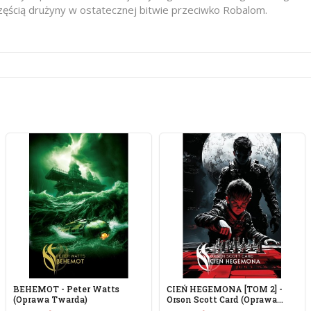
częścią drużyny w ostatecznej bitwie przeciwko Robalom.
BEHEMOT - Peter Watts
CIEŃ HEGEMONA [TOM 2] -
(oprawa Twarda)
Orson Scott Card (oprawa...