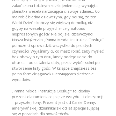
zakończona totalnym rozklejeniem się, wynajęta
planistka wesela narzucająca ci swoje zdanie… Co
ma robić biedna dziewczyna, gdy boi się, że ten
Wielki Dzień skończy się większą demolką, niż
gdyby na wesele przyjechał cały autobus
nieproszonych gości? Nie bój się, dziewczyno!
Nasza książeczka „Panna Młoda. Instrukcja Obsługi”
pomoże ci sprowadzić wszystko do prostych
czynności. Wyjaśnimy ci, co masz robić, żeby myśleć
bez obawy o tym dniu, kiedy podejdziecie do
ołtarza – od ustalenia daty, przez wybór sukni po
stworzenie listy gości. W książce znajdziesz też
pełno form-ściągawek ułatwiających śledzenie
wydatków.
„Panna Młoda. Instrukcja Obsługi” to idealny
prezent dla rumieniącej się ze wstydu – i ekscytacji!
– przyszłej żony. Prezent jest od Carrie Denny,
amerykańskiej dziennikarski od lat specjalizującej
się w poradach dla nowożeńców.