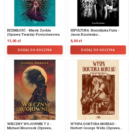
BEZMIŁOŚĆ - Marek Zychla
SEPULTURA. Brazylijska Furia -
(oprawa Twarda)-Powystawowa
Jason Korolenko...
15,00 zł
8,00 zł
DODAJ DO KOSZYKA
DODAJ DO KOSZYKA
WIECZNY WOJOWNIK T 2 -
WYSPA DOKTORA MOREAU -
Michael Moorcock (oprawa
Herbert George Wells (oprawa...
Twarda)