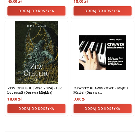
45,00 zł
18,00 zł
DODAJ DO KOSZYKA
DODAJ DO KOSZYKA
ZEW CTHULHU [wyd.2024] - H.P.
CHWYTY KLAWISZOWE - Miętus
Lovecraft (oprawa Miękka)
Maciej (oprawa...
18,00 zł
3,00 zł
DODAJ DO KOSZYKA
DODAJ DO KOSZYKA