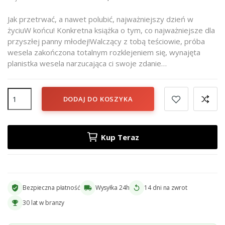
Jak przetrwać, a nawet polubić, najważniejszy dzień w
życiuW końcu! Konkretna książka o tym, co najważniejsze dla
przyszłej panny młodej!Walczący z tobą teściowie, próba
wesela zakończona totalnym rozklejeniem się, wynajęta
planistka wesela narzucająca ci swoje zdanie…
DODAJ DO KOSZYKA
Kup Teraz
Bezpieczna płatność
Wysyłka 24h
14 dni na zwrot
verified_user
local_shipping
replay
30 lat w branzy
emoji_events