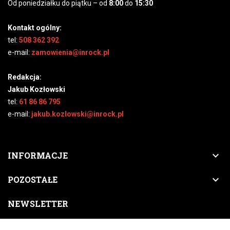
Od poniedziałku do piątku – od
8:00
do
15:30
Kontakt ogólny:
tel:
508 362 392
e-mail:
zamowienia@inrock.pl
Redakcja:
Jakub Kozłowski
tel:
61 86 86 795
e-mail:
jakub.kozlowski@inrock.pl

INFORMACJE

POZOSTAŁE
NEWSLETTER
Zapisz się do naszego newslettera, a nigdy nie przegapisz