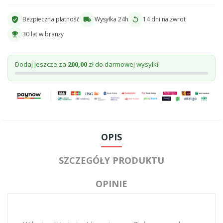
Bezpieczna płatność
Wysyłka 24h
14 dni na zwrot
verified_user
local_shipping
replay
30 lat w branzy
emoji_events
Dodaj jeszcze za
200,00
zł do darmowej wysyłki!
OPIS
SZCZEGÓŁY PRODUKTU
OPINIE