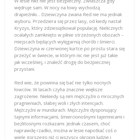
W lesie nikt nie jest bezpieczny. Zwłaszcza gdy
wędruje sam. W nocy na łowy wychodzą
drapieżniki… Dziewczyna zwana Red nie ma jednak
wyboru. Przedziera się przez lasy, od kiedy nastał
Kryzys, który zdziesiątkował populację. Nielicznych
ocalałych zamknięto w pilnie strzeżonych obozach –
miejscach będących wylęgarnią chorób i śmierci.
Dziewczyna w czerwonej kurtce po prostu stara się
przeżyć w świecie, w którym nic nie jest już takie
jak wcześniej, i znaleźć drogę do bezpiecznej
przystani.
Red wie, że powinna się bać nie tylko nocnych
łowców. W lasach czyha znacznie większe
zagrożenie. Niekiedy są nim mężczyźni o mrocznych
pragnieniach, słabej woli i złych intencjach.
Mężczyźni w mundurach. Mężczyźni dysponujący
tajnymi informacjami, śmiercionośnymi tajemnicami i
bezlitosnymi rozkazami. Jednak czasem, choć
naprawdę rzadko, można w lesie napotkać coś o
wiele gorszego niż ci wszyscy okropni ludzie i