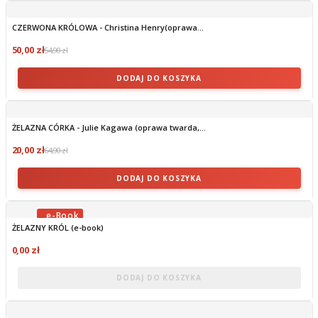
CZERWONA KRÓLOWA - Christina Henry(oprawa...
50,00 zł
54,90 zł
DODAJ DO KOSZYKA
ŻELAZNA CÓRKA - Julie Kagawa (oprawa twarda,...
20,00 zł
64,90 zł
DODAJ DO KOSZYKA
ŻELAZNY KRÓL (e-book)
OBECNIE BRAK NA STANIE
0,00 zł
DODAJ DO KOSZYKA