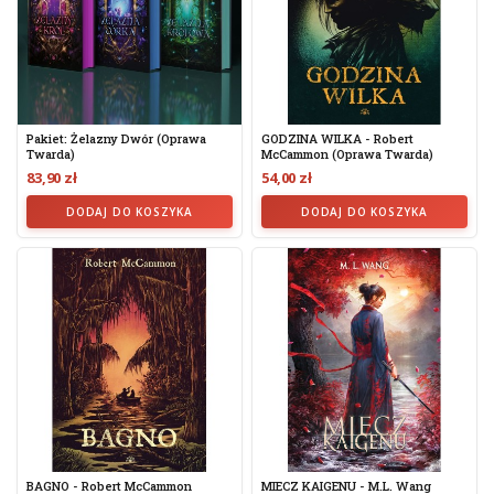
Pakiet: Żelazny Dwór (oprawa
GODZINA WILKA - Robert
Twarda)
McCammon (oprawa Twarda)
83,90 zł
54,00 zł
DODAJ DO KOSZYKA
DODAJ DO KOSZYKA
BAGNO - Robert McCammon
MIECZ KAIGENU - M.L. Wang