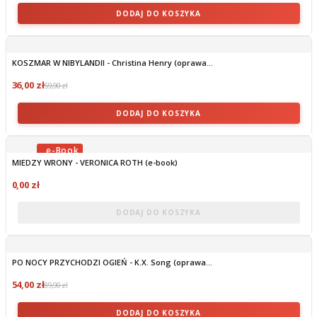
DODAJ DO KOSZYKA
KOSZMAR W NIBYLANDII - Christina Henry (oprawa...
36,00 zł
59,90 zł
DODAJ DO KOSZYKA
MIEDZY WRONY - VERONICA ROTH (e-book)
OBECNIE BRAK NA STANIE
0,00 zł
DODAJ DO KOSZYKA
PO NOCY PRZYCHODZI OGIEŃ - K.X. Song (oprawa...
54,00 zł
89,90 zł
DODAJ DO KOSZYKA