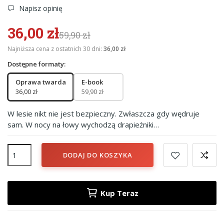
Napisz opinię
36,00 zł
59,90 zł
Najniższa cena z ostatnich 30 dni:
36,00 zł
Dostępne formaty:
Oprawa twarda
E-book
36,00 zł
59,90 zł
W lesie nikt nie jest bezpieczny. Zwłaszcza gdy wędruje
sam. W nocy na łowy wychodzą drapieżniki…
DODAJ DO KOSZYKA
Kup Teraz