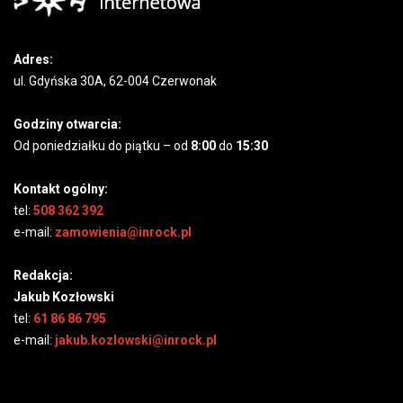
Adres:
ul. Gdyńska 30A, 62-004 Czerwonak
Godziny otwarcia:
Od poniedziałku do piątku – od
8:00
do
15:30
Kontakt ogólny:
tel:
508 362 392
e-mail:
zamowienia@inrock.pl
Redakcja:
Jakub Kozłowski
tel:
61 86 86 795
e-mail:
jakub.kozlowski@inrock.pl