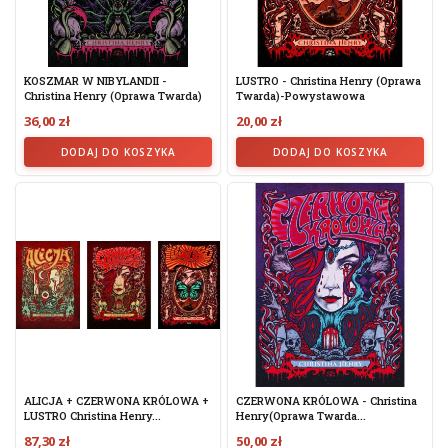
KOSZMAR W NIBYLANDII -
LUSTRO - Christina Henry (oprawa
Christina Henry (oprawa Twarda)
Twarda)-Powystawowa
36,00 zł
20,00 zł
DODAJ DO KOSZYKA
DODAJ DO KOSZYKA
ALICJA + CZERWONA KRÓLOWA +
CZERWONA KRÓLOWA - Christina
LUSTRO Christina Henry...
Henry(oprawa Twarda...
87,30 zł
50,00 zł