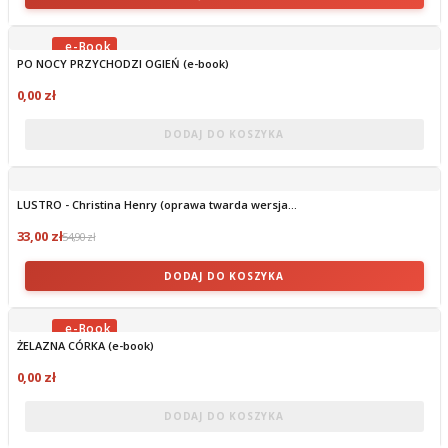
PO NOCY PRZYCHODZI OGIEŃ (e-book)
OBECNIE BRAK NA STANIE
0,00 zł
DODAJ DO KOSZYKA
LUSTRO - Christina Henry (oprawa twarda wersja...
33,00 zł
54,90 zł
DODAJ DO KOSZYKA
ŻELAZNA CÓRKA (e-book)
OBECNIE BRAK NA STANIE
0,00 zł
DODAJ DO KOSZYKA