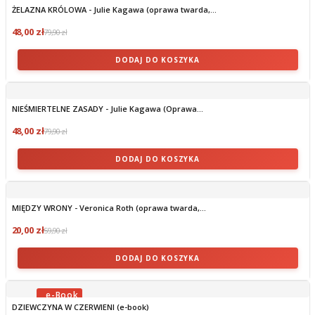
ŻELAZNA KRÓLOWA - Julie Kagawa (oprawa twarda,...
48,00 zł
79,90 zł
DODAJ DO KOSZYKA
NIEŚMIERTELNE ZASADY - Julie Kagawa (Oprawa...
48,00 zł
79,90 zł
DODAJ DO KOSZYKA
MIĘDZY WRONY - Veronica Roth (oprawa twarda,...
20,00 zł
59,90 zł
DODAJ DO KOSZYKA
DZIEWCZYNA W CZERWIENI (e-book)
OBECNIE BRAK NA STANIE