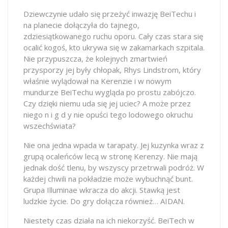
Dziewczynie udało się przeżyć inwazję BeiTechu i
na planecie dołączyła do tajnego,
zdziesiątkowanego ruchu oporu. Cały czas stara się
ocalić kogoś, kto ukrywa się w zakamarkach szpitala.
Nie przypuszcza, że kolejnych zmartwień
przysporzy jej były chłopak, Rhys Lindstrom, który
właśnie wylądował na Kerenzie i w nowym
mundurze BeiTechu wygląda po prostu zabójczo.
Czy dzięki niemu uda się jej uciec? A może przez
niego n i g d y nie opuści tego lodowego okruchu
wszechświata?
Nie ona jedna wpada w tarapaty. Jej kuzynka wraz z
grupą ocaleńców lecą w stronę Kerenzy. Nie mają
jednak dość tlenu, by wszyscy przetrwali podróż. W
każdej chwili na pokładzie może wybuchnąć bunt.
Grupa Illuminae wkracza do akcji. Stawką jest
ludzkie życie. Do gry dołącza również… AIDAN.
Niestety czas działa na ich niekorzyść. BeiTech w