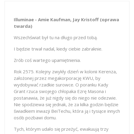
Illuminae - Amie Kaufman, Jay Kristoff (oprawa
twarda)
Wszechświat był tu na długo przed tobą.
I będzie trwał nadal, kiedy ciebie zabraknie.
Zrób coś wartego upamiętnienia.
Rok 2575. Kolejny zwykły dzień w kolonii Kerenza,
założonej przez megakorporację KWU, by
wydobywać rzadkie surowce. O poranku Kady
Grant rzuca swojego chłopaka Ezrę Masona i
postanawia, że już nigdy się do niego nie odezwie.
Nie spodziewa się jednak, że za kilka godzin będzie
świadkiem inwazji BeiTechu, która ją i tysiące innych
osób pozbawi domu.
Tych, którym udało się przeżyć, ewakuują trzy