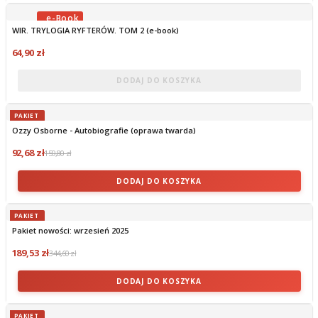
WIR. TRYLOGIA RYFTERÓW. TOM 2 (e-book)
OBECNIE BRAK NA STANIE
64,90 zł
DODAJ DO KOSZYKA
PAKIET
Ozzy Osborne - Autobiografie (oprawa twarda)
92,68 zł
159,80 zł
DODAJ DO KOSZYKA
PAKIET
Pakiet nowości: wrzesień 2025
189,53 zł
344,60 zł
DODAJ DO KOSZYKA
PAKIET