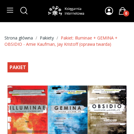
0
Strona główna
Pakiety
Pakiet: Illuminae + GEMINA +
OBSIDIO - Amie Kaufman, Jay Kristoff (oprawa twarda)
PAKIET