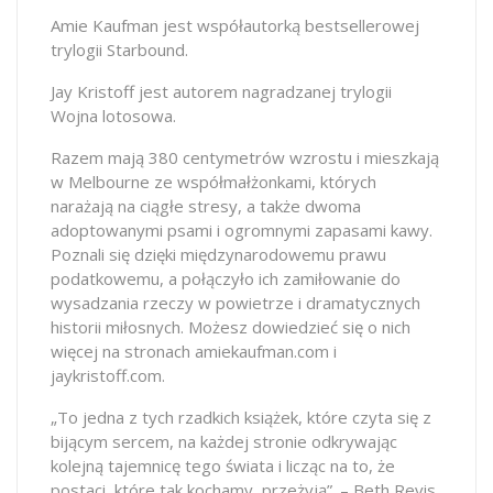
Amie Kaufman jest współautorką bestsellerowej
trylogii Starbound.
Jay Kristoff jest autorem nagradzanej trylogii
Wojna lotosowa.
Razem mają 380 centymetrów wzrostu i mieszkają
w Melbourne ze współmałżonkami, których
narażają na ciągłe stresy, a także dwoma
adoptowanymi psami i ogromnymi zapasami kawy.
Poznali się dzięki międzynarodowemu prawu
podatkowemu, a połączyło ich zamiłowanie do
wysadzania rzeczy w powietrze i dramatycznych
historii miłosnych. Możesz dowiedzieć się o nich
więcej na stronach amiekaufman.com i
jaykristoff.com.
„To jedna z tych rzadkich książek, które czyta się z
bijącym sercem, na każdej stronie odkrywając
kolejną tajemnicę tego świata i licząc na to, że
postaci, które tak kochamy, przeżyją”. – Beth Revis,