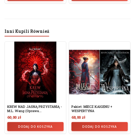
Inni Kupili Również
KREW NAD JASNĄ PRZYSTANIĄ -
Pakiet: MIECZ KAIGENU +
M.L. Wang (oprawa...
WESPERTYNA
60,00 zł
68,00 zł
DODAJ DO KOSZYKA
DODAJ DO KOSZYKA