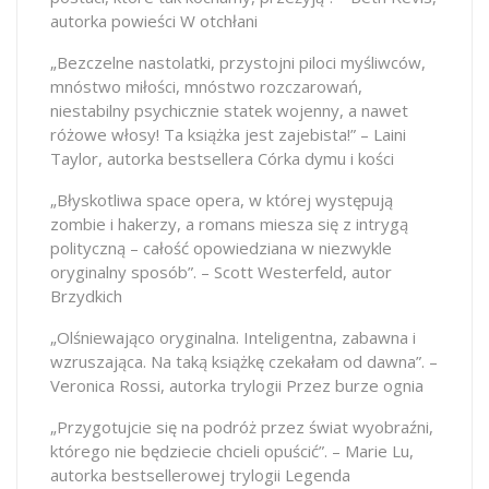
autorka powieści W otchłani
„Bezczelne nastolatki, przystojni piloci myśliwców,
mnóstwo miłości, mnóstwo rozczarowań,
niestabilny psychicznie statek wojenny, a nawet
różowe włosy! Ta książka jest zajebista!” – Laini
Taylor, autorka bestsellera Córka dymu i kości
„Błyskotliwa space opera, w której występują
zombie i hakerzy, a romans miesza się z intrygą
polityczną – całość opowiedziana w niezwykle
oryginalny sposób”. – Scott Westerfeld, autor
Brzydkich
„Olśniewająco oryginalna. Inteligentna, zabawna i
wzruszająca. Na taką książkę czekałam od dawna”. –
Veronica Rossi, autorka trylogii Przez burze ognia
„Przygotujcie się na podróż przez świat wyobraźni,
którego nie będziecie chcieli opuścić”. – Marie Lu,
autorka bestsellerowej trylogii Legenda