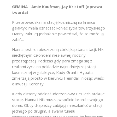
GEMINA - Amie Kaufman, Jay Kristoff (oprawa
twarda)
Przeprowadzka na stację kosmiczną na krańcu
galaktyki miała oznaczać koniec życia towarzyskiego
Hanny. Nikt jej jednak nie powiedział, że to może ją
zabić…
Hanna jest rozpieszczoną córką kapitana stacji, Nik
niechętnym członkiem niesławnej rodziny
przestępczej. Podczas gdy para zmaga się z
realiami życia na pokładzie najnudniejszej stacji
kosmicznej w galaktyce, Kady Grant i Hypatia
zmierzają prosto w kierunku Heimdall, niosąc wieści
o inwazji Kerenzy.
Kiedy elitarny oddział uderzeniowy BeiTech atakuje
stację, Hanna i Nik muszą wspólnie bronić swojego
domu. Obcy drapieżcy zabijają mieszkańców stacji
jednego po drugim, a awaria tunelu
czasoprzestrzennego stacji oznacza, że ​​kontinuum