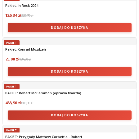
Pakiet: In Rock 2024
126,34 zł
229,70 zł
DODAJ DO KOSZYKA
PAKIET
Pakiet: Konrad Możdżeń
75,00 zł
134,80 zł
DODAJ DO KOSZYKA
PAKIET
PAKIET: Robert McCammon (oprawa twarda)
488,90 zł
888,90 zł
DODAJ DO KOSZYKA
PAKIET
PAKIET: Przygody Matthew Corbett'a - Robert...