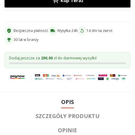
Kup Teraz
Bezpieczna płatność
Wysyłka 24h
14 dni na zwrot
verified_user
local_shipping
replay
30 lat w branzy
emoji_events
Dodaj jeszcze za
200,00
zł do darmowej wysyłki!
OPIS
SZCZEGÓŁY PRODUKTU
OPINIE