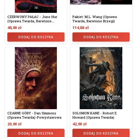
CZERWONY PAŁAC - June Hur
Pakiet: M.L. Wang (oprawa
(oprawa Twarda, Barwione...
Twarda, Barwione Brzegi)
48,00 zł
114,88 zł
DODAJ DO KOSZYKA
DODAJ DO KOSZYKA
CZARNE GÓRY - Dan Simmons
SOLOMON KANE - Robert E.
(Oprawa Twarda)-Powystawowa
Howard (oprawa Twarda)
20,00 zł
42,00 zł
DODAJ DO KOSZYKA
DODAJ DO KOSZYKA