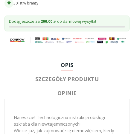
30 lat w branzy
emoji_events
Dodaj jeszcze za
200,00
zł do darmowej wysyłki!
OPIS
SZCZEGÓŁY PRODUKTU
OPINIE
Nareszcie! Technologiczna instrukcja obsługi
szkraba dla niewtajemniczonych!
Wiecie już, jak zajmować się niemowlęciem, kiedy