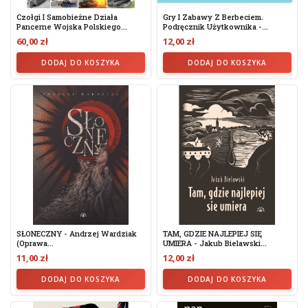
Czołgi I Samobieżne Działa
Gry I Zabawy Z Berbeciem.
Pancerne Wojska Polskiego...
Podręcznik Użytkownika -...
60,00 zł
12,00 zł
DODAJ DO KOSZYKA
DODAJ DO KOSZYKA
SŁONECZNY - Andrzej Wardziak
TAM, GDZIE NAJLEPIEJ SIĘ
(Oprawa...
UMIERA - Jakub Bielawski...
11,00 zł
12,00 zł
DODAJ DO KOSZYKA
DODAJ DO KOSZYKA