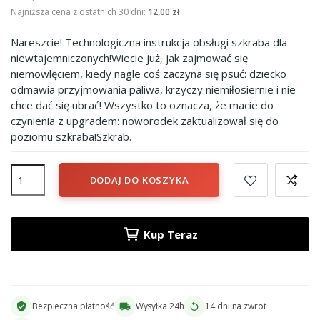
Najniższa cena z ostatnich 30 dni:
12,00 zł
Nareszcie! Technologiczna instrukcja obsługi szkraba dla
niewtajemniczonych!Wiecie już, jak zajmować się
niemowlęciem, kiedy nagle coś zaczyna się psuć: dziecko
odmawia przyjmowania paliwa, krzyczy niemiłosiernie i nie
chce dać się ubrać! Wszystko to oznacza, że macie do
czynienia z upgradem: noworodek zaktualizował się do
poziomu szkraba!Szkrab.
DODAJ DO KOSZYKA
Kup Teraz
Bezpieczna płatność
Wysyłka 24h
14 dni na zwrot
verified_user
local_shipping
replay