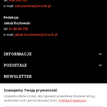
tel:
508 362 392
e-mail:
zamowienia@inrock.pl
Redakcja:
Jakub Kozłowski
tel:
61 86 86 795
e-mail:
jakub.kozlowski@inrock.pl

INFORMACJE

POZOSTAŁE
NEWSLETTER
Zapisz się do naszego newslettera, a nigdy nie przegapisz
Szanujemy Twoją prywatność
nowości, zapowiedzi, promocji, itp.
Używamy plików cookie, aby zapewnić prawidłowe działanie strony,
analizować ruch i personalizować treści.
Polityka Prywatności
Subskrybuj