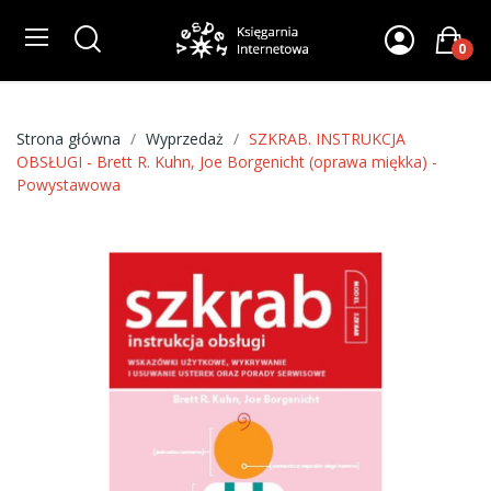
0
Strona główna
Wyprzedaż
SZKRAB. INSTRUKCJA
OBSŁUGI - Brett R. Kuhn, Joe Borgenicht (oprawa miękka) -
Powystawowa