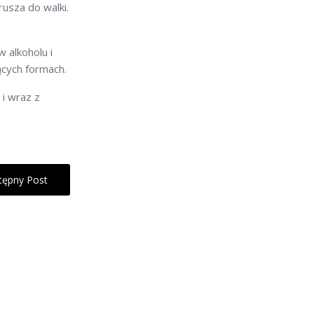
usza do walki.
 alkoholu i
ących formach.
i wraz z
tępny Post