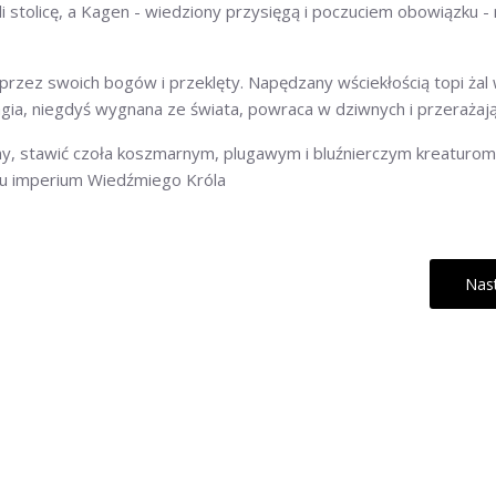
stolicę, a Kagen - wiedziony przysięgą i poczuciem obowiązku - r
zez swoich bogów i przeklęty. Napędzany wściekłością topi żal w
gia, niegdyś wygnana ze świata, powraca w dziwnych i przerażaj
ny, stawić czoła koszmarnym, plugawym i bluźnierczym kreaturom 
cu imperium Wiedźmiego Króla
Nas