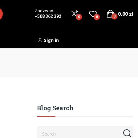
Zadzwoń:
0,00 zł
0
+508 362 392
0
0
Sign in
Blog Search