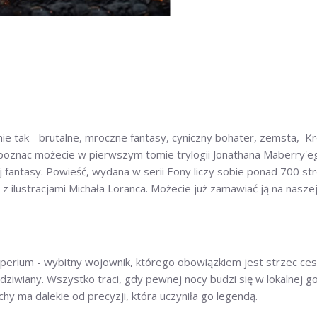
 tak - brutalne, mroczne fantasy, cyniczny bohater, zemsta, Kró
 poznac możecie w pierwszym tomie trylogii Jonathana Maberry'
ej fantasy. Powieść, wydana w serii Eony liczy sobie ponad 700 st
 z ilustracjami Michała Loranca. Możecie już zamawiać ją na naszej
perium - wybitny wojownik, którego obowiązkiem jest strzec cesa
ziwiany. Wszystko traci, gdy pewnej nocy budzi się w lokalnej g
hy ma dalekie od precyzji, która uczyniła go legendą.