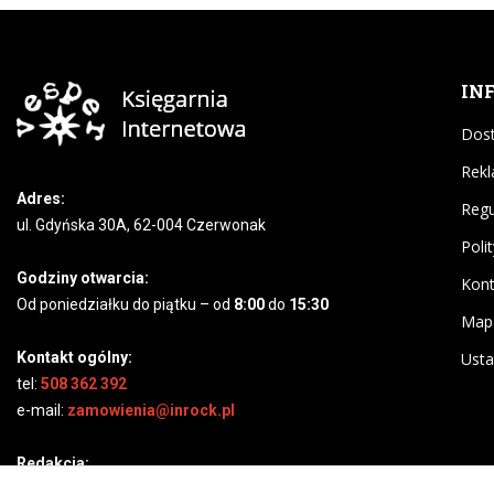
IN
Dost
Rekl
Adres:
Regu
ul. Gdyńska 30A, 62-004 Czerwonak
Poli
Godziny otwarcia:
Kont
Od poniedziałku do piątku – od
8:00
do
15:30
Map
Kontakt ogólny:
Usta
tel:
508 362 392
e-mail:
zamowienia@inrock.pl
Redakcja:
Jakub Kozłowski