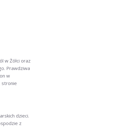
l w Żółci oraz
ego. Prawdziwa
ron w
 stronie
rskich dzieci.
ospodzie z