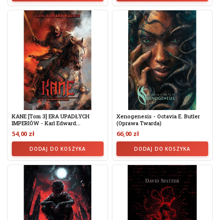
KANE [tom 3] ERA UPADŁYCH
Xenogenesis - Octavia E. Butler
IMPERIÓW - Karl Edward...
(oprawa Twarda)
54,00 zł
66,00 zł
DODAJ DO KOSZYKA
DODAJ DO KOSZYKA