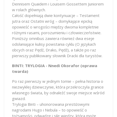
Dennisem Quaidem i Louisem Gossettem Juniorem
w rolach głównych.
Całość dopełniają dwie kontynuacje – Testament
jutra oraz Ostatni wróg – domykające epicką
opowieść o wrogości między dwoma kompletnie
różnymi rasami, porozumieniu i człowieczeństwie.
Poniższy omnibus zawiera również dwa eseje
odsłaniające kulisy powstania cyklu (O językach
obcych oraz Pędź, Drako, Pędź), a także po raz
pierwszy publikowany słownik Dracki dla turystów.
BINTI: TRYLOGIA - Nnedi Okorafor (oprawa
twarda)
Po raz pierwszy w jednym tomie – pełna historia o
niezwykłej dziewczynie, która przekroczyła granice
własnego świata, by odnaleźć swoje miejsce wśród
gwiazd.
Trylogia Binti – uhonorowana prestiżowymi
nagrodami Hugo i Nebula – to opowieść o
tożsamości, odwadze i sile wiedzy, która może