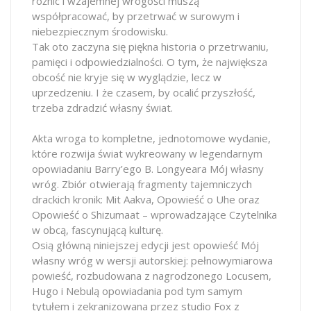
różnic i wzajemnej wrogości muszą
współpracować, by przetrwać w surowym i
niebezpiecznym środowisku.
Tak oto zaczyna się piękna historia o przetrwaniu,
pamięci i odpowiedzialności. O tym, że największa
obcość nie kryje się w wyglądzie, lecz w
uprzedzeniu. I że czasem, by ocalić przyszłość,
trzeba zdradzić własny świat.
Akta wroga to kompletne, jednotomowe wydanie,
które rozwija świat wykreowany w legendarnym
opowiadaniu Barry’ego B. Longyeara Mój własny
wróg. Zbiór otwierają fragmenty tajemniczych
drackich kronik: Mit Aakva, Opowieść o Uhe oraz
Opowieść o Shizumaat – wprowadzające Czytelnika
w obcą, fascynującą kulturę.
Osią główną niniejszej edycji jest opowieść Mój
własny wróg w wersji autorskiej: pełnowymiarowa
powieść, rozbudowana z nagrodzonego Locusem,
Hugo i Nebulą opowiadania pod tym samym
tytułem i zekranizowana przez studio Fox z