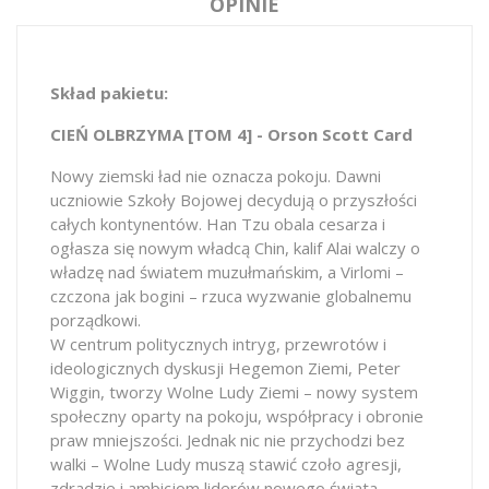
OPINIE
Skład pakietu:
CIEŃ OLBRZYMA [TOM 4] - Orson Scott Card
Nowy ziemski ład nie oznacza pokoju. Dawni
uczniowie Szkoły Bojowej decydują o przyszłości
całych kontynentów. Han Tzu obala cesarza i
ogłasza się nowym władcą Chin, kalif Alai walczy o
władzę nad światem muzułmańskim, a Virlomi –
czczona jak bogini – rzuca wyzwanie globalnemu
porządkowi.
W centrum politycznych intryg, przewrotów i
ideologicznych dyskusji Hegemon Ziemi, Peter
Wiggin, tworzy Wolne Ludy Ziemi – nowy system
społeczny oparty na pokoju, współpracy i obronie
praw mniejszości. Jednak nic nie przychodzi bez
walki – Wolne Ludy muszą stawić czoło agresji,
zdradzie i ambicjom liderów nowego świata.