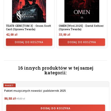
TEATR CIENI [TOM 3] - Orson Scott
OMEN [wyd.2025] - David Seltzer
Card (oprawa Twarda)
(oprawa Twarda)
42,00 zł
33,00 zł
DODAJ DO KOSZYKA
DODAJ DO KOSZYKA
16 innych produktów w tej samej
kategorii:
PAKIET
Pakiet muzycznych nowości: październik 2025
86,88 zł
149,80 zł
DODAJ DO KOSZYKA