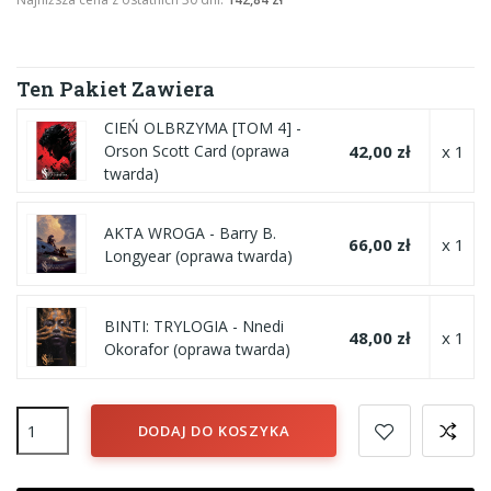
Ten Pakiet Zawiera
CIEŃ OLBRZYMA [TOM 4] -
42,00 zł
x 1
Orson Scott Card (oprawa
twarda)
AKTA WROGA - Barry B.
66,00 zł
x 1
Longyear (oprawa twarda)
BINTI: TRYLOGIA - Nnedi
48,00 zł
x 1
Okorafor (oprawa twarda)
DODAJ DO KOSZYKA