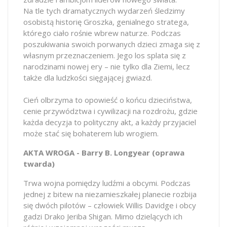
Na tle tych dramatycznych wydarzeń śledzimy
osobistą historię Groszka, genialnego stratega,
którego ciało rośnie wbrew naturze. Podczas
poszukiwania swoich porwanych dzieci zmaga się z
własnym przeznaczeniem. Jego los splata się z
narodzinami nowej ery – nie tylko dla Ziemi, lecz
także dla ludzkości sięgającej gwiazd.
Cień olbrzyma to opowieść o końcu dzieciństwa,
cenie przywództwa i cywilizacji na rozdrożu, gdzie
każda decyzja to polityczny akt, a każdy przyjaciel
może stać się bohaterem lub wrogiem.
AKTA WROGA - Barry B. Longyear (oprawa
twarda)
Trwa wojna pomiędzy ludźmi a obcymi. Podczas
jednej z bitew na niezamieszkałej planecie rozbija
się dwóch pilotów – człowiek Willis Davidge i obcy
gadzi Drako Jeriba Shigan. Mimo dzielących ich