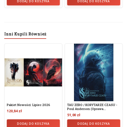
DODAJ DO KOSZYKA
DODAJ DO KOSZYKA
Inni Kupili Również
Pakiet Nowości: Lipiec 2026
TAU ZERO / KORYTARZE CZASU -
Poul Anderson (oprawa...
120,84 zł
51,00 zł
DODAJ DO KOSZYKA
DODAJ DO KOSZYKA