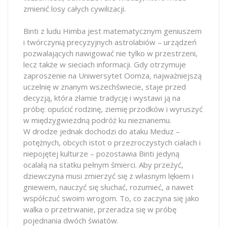
zmienić losy całych cywilizacji.
Binti z ludu Himba jest matematycznym geniuszem
i twórczynią precyzyjnych astrolabiów – urządzeń
pozwalających nawigować nie tylko w przestrzeni,
lecz także w sieciach informacji. Gdy otrzymuje
zaproszenie na Uniwersytet Oomza, najważniejszą
uczelnię w znanym wszechświecie, staje przed
decyzją, która złamie tradycję i wystawi ją na
próbę: opuścić rodzinę, ziemię przodków i wyruszyć
w międzygwiezdną podróż ku nieznanemu.
W drodze jednak dochodzi do ataku Meduz –
potężnych, obcych istot o przezroczystych ciałach i
niepojętej kulturze – pozostawia Binti jedyną
ocalałą na statku pełnym śmierci. Aby przeżyć,
dziewczyna musi zmierzyć się z własnym lękiem i
gniewem, nauczyć się słuchać, rozumieć, a nawet
współczuć swoim wrogom. To, co zaczyna się jako
walka o przetrwanie, przeradza się w próbę
pojednania dwóch światów.