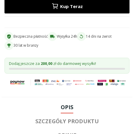
Kup Teraz
Bezpieczna płatność
Wysyłka 24h
14 dni na zwrot
verified_user
local_shipping
replay
30 lat w branzy
emoji_events
Dodaj jeszcze za
200,00
zł do darmowej wysyłki!
OPIS
SZCZEGÓŁY PRODUKTU