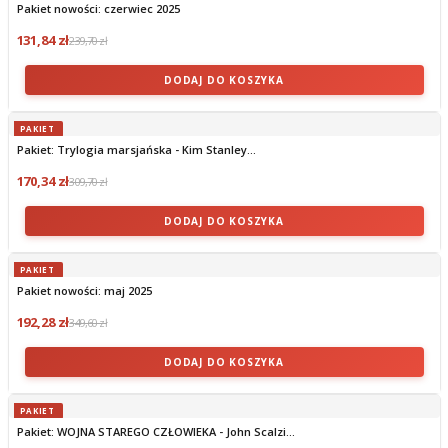
Pakiet nowości: czerwiec 2025
131,84 zł
239,70 zł
DODAJ DO KOSZYKA
PAKIET
Pakiet: Trylogia marsjańska - Kim Stanley...
170,34 zł
309,70 zł
DODAJ DO KOSZYKA
PAKIET
Pakiet nowości: maj 2025
192,28 zł
349,60 zł
DODAJ DO KOSZYKA
PAKIET
Pakiet: WOJNA STAREGO CZŁOWIEKA - John Scalzi...