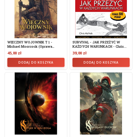
WIECZNY WOJOWNIK T 1 -
SURVIVAL - JAK PRZEŻYĆ W
Michael Moorcock (oprawa
KAŻDYCH WARUNKACH - Chris...
Twarda)
45,00 zł
39,00 zł
DODAJ DO KOSZYKA
DODAJ DO KOSZYKA