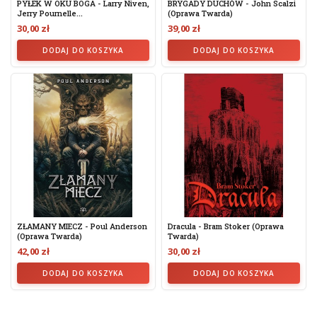
PYŁEK W OKU BOGA - Larry Niven,
BRYGADY DUCHÓW - John Scalzi
Jerry Pournelle...
(oprawa Twarda)
30,00 zł
39,00 zł
DODAJ DO KOSZYKA
DODAJ DO KOSZYKA
ZŁAMANY MIECZ - Poul Anderson
Dracula - Bram Stoker (oprawa
(oprawa Twarda)
Twarda)
42,00 zł
30,00 zł
DODAJ DO KOSZYKA
DODAJ DO KOSZYKA