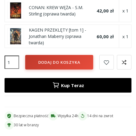
CONAN: KREW WĘŻA - S.M.
42,00 zł
x 1
Stirling (oprawa twarda)
KAGEN PRZEKLĘTY [tom 1] -
60,00 zł
x 1
Jonathan Maberry (oprawa
twarda)
DODAJ DO KOSZYKA
Kup Teraz
Bezpieczna płatność
Wysyłka 24h
14 dni na zwrot
verified_user
local_shipping
replay
30 lat w branzy
emoji_events