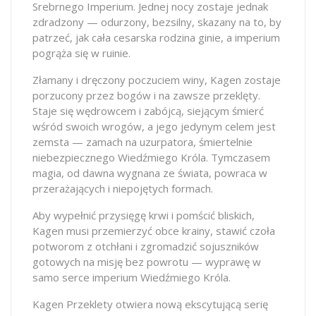
Srebrnego Imperium. Jednej nocy zostaje jednak
zdradzony — odurzony, bezsilny, skazany na to, by
patrzeć, jak cała cesarska rodzina ginie, a imperium
pogrąża się w ruinie.
Złamany i dręczony poczuciem winy, Kagen zostaje
porzucony przez bogów i na zawsze przeklęty.
Staje się wędrowcem i zabójcą, siejącym śmierć
wśród swoich wrogów, a jego jedynym celem jest
zemsta — zamach na uzurpatora, śmiertelnie
niebezpiecznego Wiedźmiego Króla. Tymczasem
magia, od dawna wygnana ze świata, powraca w
przerażających i niepojętych formach.
Aby wypełnić przysięgę krwi i pomścić bliskich,
Kagen musi przemierzyć obce krainy, stawić czoła
potworom z otchłani i zgromadzić sojuszników
gotowych na misję bez powrotu — wyprawę w
samo serce imperium Wiedźmiego Króla.
Kagen Przeklety otwiera nową ekscytującą serię