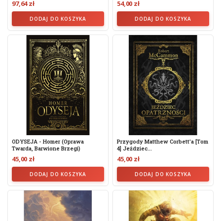
97,64 zł
54,00 zł
DODAJ DO KOSZYKA
DODAJ DO KOSZYKA
ODYSEJA - Homer (oprawa
Przygody Matthew Corbett'a [tom
Twarda, Barwione Brzegi)
4] Jeździec...
45,00 zł
45,00 zł
DODAJ DO KOSZYKA
DODAJ DO KOSZYKA