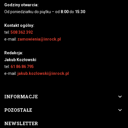
Godziny otwarcia:
Od poniedziałku do piątku – od
8:00
do
15:30
Kontakt ogólny:
tel:
508 362 392
e-mail:
zamowienia@inrock.pl
Redakcja:
Jakub Kozłowski
tel:
61 86 86 795
e-mail:
jakub.kozlowski@inrock.pl

INFORMACJE

POZOSTAŁE
NEWSLETTER