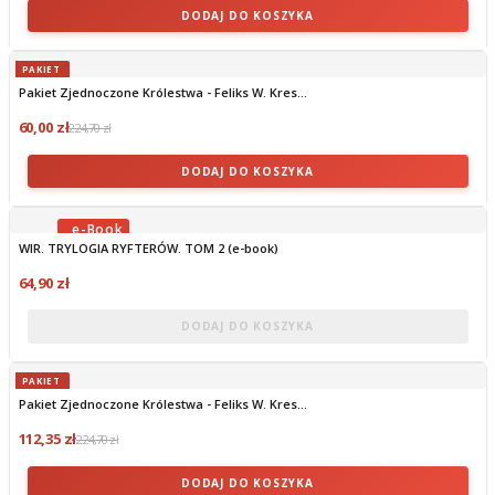
DODAJ DO KOSZYKA
PAKIET
Pakiet Zjednoczone Królestwa - Feliks W. Kres...
60,00 zł
224,70 zł
DODAJ DO KOSZYKA
WIR. TRYLOGIA RYFTERÓW. TOM 2 (e-book)
OBECNIE BRAK NA STANIE
64,90 zł
DODAJ DO KOSZYKA
PAKIET
Pakiet Zjednoczone Królestwa - Feliks W. Kres...
112,35 zł
224,70 zł
DODAJ DO KOSZYKA