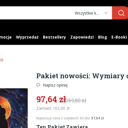
Wszystkie kategorie
mocje
Wyprzedaż
Bestsellery
Zapowiedzi
Blog
E-Booki
26
Pakiet nowości: Wymiary 
Napisz opinię
97,64 zł
169,80 zł
Zamiast 102,00 zł
Najniższa cena z ostatnich 30 dni:
97,64 zł
Ten Pakiet Zawiera