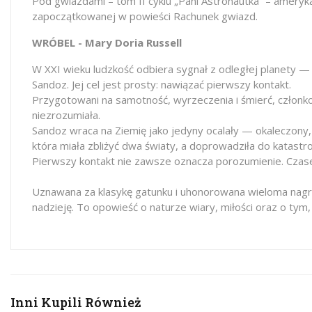
Pod gwiazdami – tom II cyklu „Pani Astronautka” – ameryka
zapoczątkowanej w powieści Rachunek gwiazd.
WRÓBEL - Mary Doria Russell
W XXI wieku ludzkość odbiera sygnał z odległej planety — d
Sandoz. Jej cel jest prosty: nawiązać pierwszy kontakt.
Przygotowani na samotność, wyrzeczenia i śmierć, członkow
niezrozumiała.
Sandoz wraca na Ziemię jako jedyny ocalały — okaleczony,
która miała zbliżyć dwa światy, a doprowadziła do katastro
Pierwszy kontakt nie zawsze oznacza porozumienie. Czase
Uznawana za klasykę gatunku i uhonorowana wieloma nagrod
nadzieję. To opowieść o naturze wiary, miłości oraz o tym
Inni Kupili Również