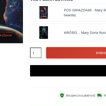
POD GWIAZDAMI - Mary Ro
twarda)
WRÓBEL - Mary Doria Russe
DODA
verified_user
local_shipping
Bezpieczna płatność
W