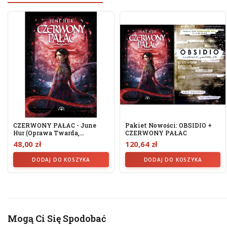
CZERWONY PAŁAC - June
Pakiet Nowości: OBSIDIO +
Hur (oprawa Twarda,
CZERWONY PAŁAC
Barwione...
48,00 zł
120,64 zł
DODAJ DO KOSZYKA
DODAJ DO KOSZYKA
Mogą Ci Się Spodobać