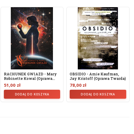
RACHUNEK GWIAZD - Mary
OBSIDIO - Amie Kaufman,
Robinette Kowal (oprawa
Jay Kristoff (oprawa Twarda)
Twarda)
51,00 zł
78,00 zł
DODAJ DO KOSZYKA
DODAJ DO KOSZYKA