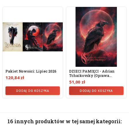
Pakiet Nowości: Lipiec 2026
DZIECI PAMIĘCI - Adrian
Tchaikovsky (oprawa
120,84 zł
Twarda)
51,00 zł
DODAJ DO KOSZYKA
DODAJ DO KOSZYKA
16 innych produktów w tej samej kategorii: