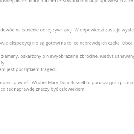
ńskiej pisarki Mary Robinette Kowal kontynuuje opowieść o alter
owód na istnienie obcej cywilizacji. W odpowiedzi zostaje wysłana 
ie ekspedycji nie są gotowi na to, co naprawdę ich czeka. Obca k
 złamany, oskarżony o niewyobrażalne zbrodnie. Kiedyś uznawany 
fy.
m jest początkiem tragedii.
ami powieść Wróbel Mary Dorii Russell to poruszająca i przejmu
, co tak naprawdę znaczy być człowiekiem.