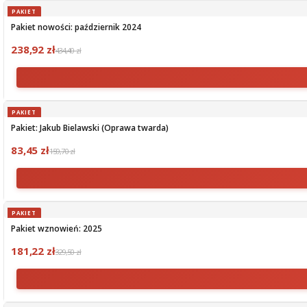
PAKIET
Pakiet nowości: październik 2024
238,92 zł
434,40 zł
PAKIET
Pakiet: Jakub Bielawski (Oprawa twarda)
83,45 zł
159,70 zł
PAKIET
Pakiet wznowień: 2025
181,22 zł
329,50 zł