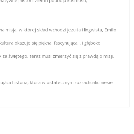
natywnej historii Ziemi i podboju kosmosu,
misja, w której skład wchodzi jezuita i lingwista, Emilio
ultura okazuje się piękna, fascynująca… i głęboko
za świętego, teraz musi zmierzyć się z prawdą o misji,
jąca historia, która w ostatecznym rozrachunku niesie