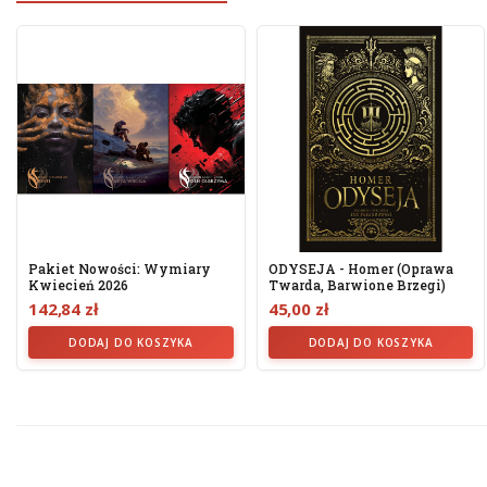
Pakiet Nowości: Wymiary
ODYSEJA - Homer (oprawa
Kwiecień 2026
Twarda, Barwione Brzegi)
142,84 zł
45,00 zł
DODAJ DO KOSZYKA
DODAJ DO KOSZYKA