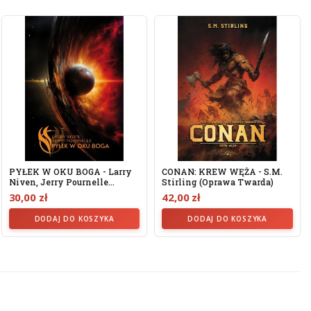
PYŁEK W OKU BOGA - Larry
CONAN: KREW WĘŻA - S.M.
Niven, Jerry Pournelle...
Stirling (oprawa Twarda)
30,00 zł
42,00 zł
DODAJ DO KOSZYKA
DODAJ DO KOSZYKA