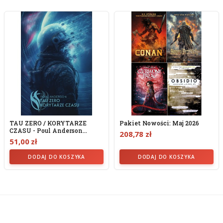
TAU ZERO / KORYTARZE
Pakiet Nowości: Maj 2026
CZASU - Poul Anderson
208,78 zł
(oprawa...
51,00 zł
DODAJ DO KOSZYKA
DODAJ DO KOSZYKA