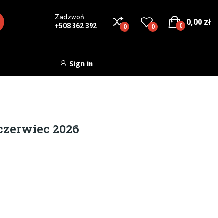
Zadzwoń:
0,00 zł
0
+508 362 392
0
0
Sign in
czerwiec 2026