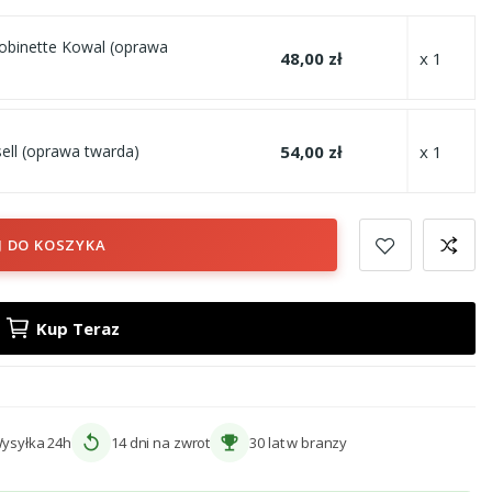
binette Kowal (oprawa
48,00 zł
x 1
54,00 zł
x 1
ll (oprawa twarda)
J DO KOSZYKA
Kup Teraz
replay
emoji_events
ysyłka 24h
14 dni na zwrot
30 lat w branzy