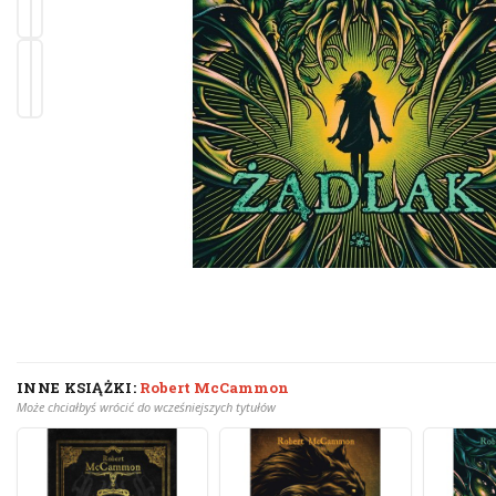
INNE KSIĄŻKI:
Robert McCammon
Może chciałbyś wrócić do wcześniejszych tytułów