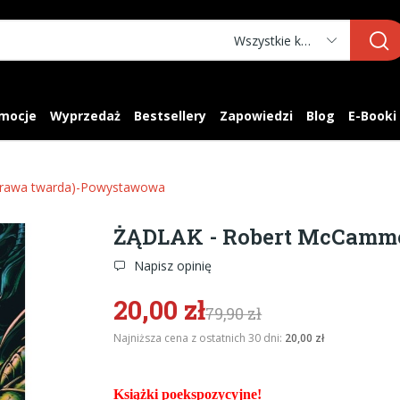
Wszystkie kategorie
mocje
Wyprzedaż
Bestsellery
Zapowiedzi
Blog
E-Booki
rawa twarda)-Powystawowa
ŻĄDLAK - Robert McCamm
Napisz opinię
20,00 zł
79,90 zł
Najniższa cena z ostatnich 30 dni:
20,00 zł
Książki poekspozycyjne!