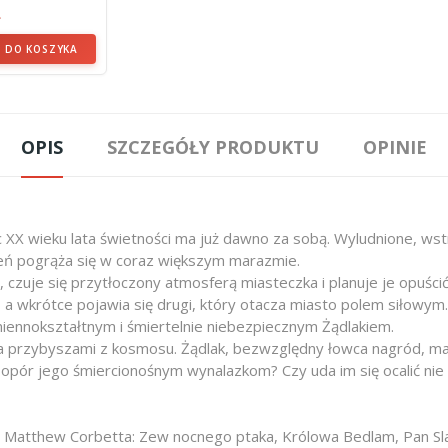
ER -...
ł
 DO KOSZYKA
OPIS
SZCZEGÓŁY PRODUKTU
OPINIE
ec XX wieku lata świetności ma już dawno za sobą. Wyludnione, w
zień pogrąża się w coraz większym marazmie.
, czuje się przytłoczony atmosferą miasteczka i planuje je opuśc
ny, a wkrótce pojawia się drugi, który otacza miasto polem siłowy
miennokształtnym i śmiertelnie niebezpiecznym Żądlakiem.
przybyszami z kosmosu. Żądlak, bezwzględny łowca nagród, ma za 
pór jego śmiercionośnym wynalazkom? Czy uda im się ocalić nie ty
Matthew Corbetta: Zew nocnego ptaka, Królowa Bedlam, Pan Slaug