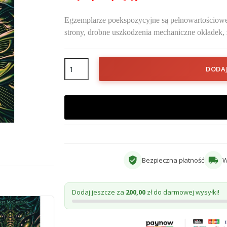
Egzemplarze poekspozycyjne są pełnowartościowe
strony, drobne uszkodzenia mechaniczne okładek, z
DODA
verified_user
local_shipping
Bezpieczna płatność
W
Dodaj jeszcze za
200,00
zł do darmowej wysyłki!