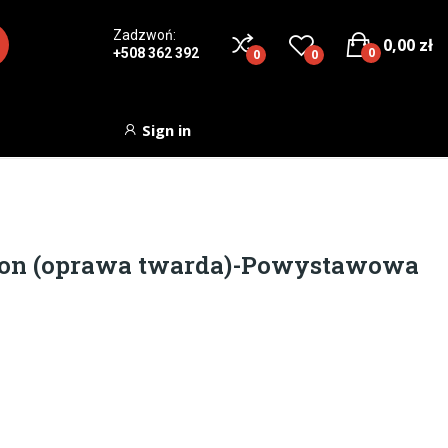
Zadzwoń:
0,00 zł
0
+508 362 392
0
0
Sign in
on (oprawa twarda)-Powystawowa