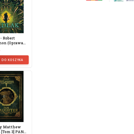
- Robert
on (oprawa
ł
 DO KOSZYKA
y Matthew
a [tom 3] PAN