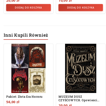
20,00 zł
10,00 zł
DODAJ DO KOSZYKA
DODAJ DO KOSZYKA
Inni Kupili Również
Pakiet: Złota Era Horroru
MUZEUM DUSZ
CZYŚĆOWYCH. Opowieści
56,00 zł
Niesamowite -...
20,00 zł