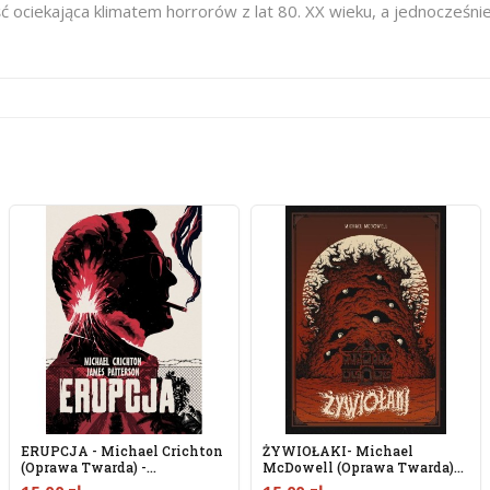
ć ociekająca klimatem horrorów z lat 80. XX wieku, a jednocześni
ERUPCJA - Michael Crichton
ŻYWIOŁAKI- Michael
(oprawa Twarda) -...
McDowell (Oprawa Twarda)-
Powystawowa