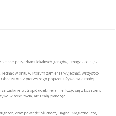
strząsane potyczkami lokalnych gangów, zmagające się z
ić. Jednak w dniu, w którym zamierza wyjechać, wszystko
m. Obca istota z pierwszego pojazdu używa ciała małej
zadanie wytropić uciekiniera, nie licząc się z kosztami.
lko własne życia, ale i całą planetę?
hter, oraz powieści: Słuchacz, Bagno, Magiczne lata,