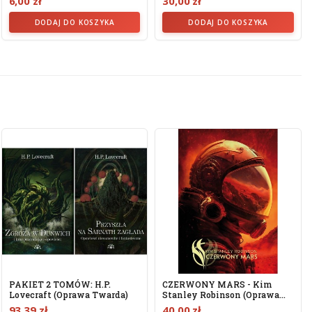
6,00 zł
30,00 zł
DODAJ DO KOSZYKA
DODAJ DO KOSZYKA
PAKIET 2 TOMÓW: H.P.
CZERWONY MARS - Kim
Lovecraft (Oprawa Twarda)
Stanley Robinson (oprawa...
93,39 zł
40,00 zł