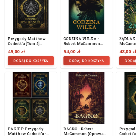
Przygody Matthew
GODZINA WILKA -
ŻĄDLAK 
Corbett'a [tom 4]
Robert McCammon
McCamm
Jeździec...
(oprawa Twarda)
Twarda)
45,00 zł
54,00 zł
48,00 z
DODAJ DO KOSZYKA
DODAJ DO KOSZYKA
DODAJ
PAKIET: Przygody
BAGNO - Robert
Przygod
Matthew Corbett'a -
McCammon (oprawa
Corbett'