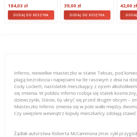
Robert McCammon
Twarda)
SLAUGHT
184,03 zł
39,00 zł
42,00 z
DODAJ DO KOSZYKA
DODAJ DO KOSZYKA
DODAJ
Inferno, niewielkie miasteczko w stanie Teksas, pod koni
plagą bezrobocia i napięciami na tle rasowym z dnia na d
Cody Lockett, nastolatek mieszkający z ojcem alkoholikiem
się zmienia. W pobliżu Inferno rozbija się statek kosmicz
dziewczynki, Stevie, by ukryć się przed drugim obcym – z
Miasteczko Inferno zmienia się w pole walki między dwoma 
Czy uwięzieni wewnątrz kopuły mieszkańcy zdołają stawić o
Żądlak autorstwa Roberta McCammona (m.in. cykl przygód 