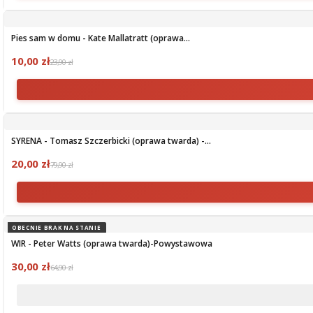
Pies sam w domu - Kate Mallatratt (oprawa...
10,00 zł
23,90 zł
SYRENA - Tomasz Szczerbicki (oprawa twarda) -...
20,00 zł
79,90 zł
OBECNIE BRAK NA STANIE
WIR - Peter Watts (oprawa twarda)-Powystawowa
30,00 zł
64,90 zł