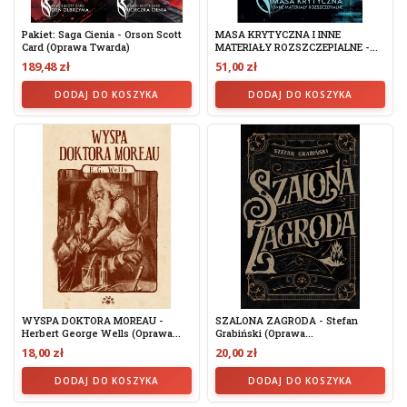
Pakiet: Saga Cienia - Orson Scott
MASA KRYTYCZNA I INNE
Card (oprawa Twarda)
MATERIAŁY ROZSZCZEPIALNE -...
189,48 zł
51,00 zł
DODAJ DO KOSZYKA
DODAJ DO KOSZYKA
WYSPA DOKTORA MOREAU -
SZALONA ZAGRODA - Stefan
Herbert George Wells (oprawa...
Grabiński (oprawa...
18,00 zł
20,00 zł
DODAJ DO KOSZYKA
DODAJ DO KOSZYKA