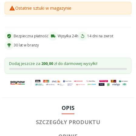
warning
Ostatnie sztuki w magazynie
Bezpieczna płatność
Wysyłka 24h
14 dni na zwrot
verified_user
local_shipping
replay
30 lat w branzy
emoji_events
Dodaj jeszcze za
200,00
zł do darmowej wysyłki!
OPIS
SZCZEGÓŁY PRODUKTU