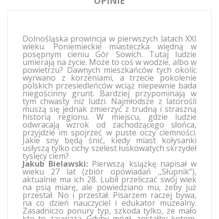
OPINIE
Dolnośląska prowincja w pierwszych latach XXI
wieku. Poniemieckie miasteczka więdną w
posępnym cieniu Gór Sowich. Tutaj ludzie
umierają na życie. Może to coś w wodzie, albo w
powietrzu? Dawnych mieszkańców tych okolic
wyrwano z korzeniami, a trzecie pokolenie
polskich przesiedleńców wciąż niepewnie bada
niegościnny grunt. Bardziej przypominają w
tym chwasty niż ludzi. Najmłodsze z latorośli
muszą się jednak zmierzyć z trudną i straszną
historią regionu. W miejscu, gdzie ludzie
odwracają wzrok od zachodzącego słońca,
przyjdzie im spojrzeć w puste oczy ciemności.
Jakie sny będą śnić, kiedy miast kołysanki
usłyszą tylko cichy szelest łuskowatych skrzydeł
tysięcy ciem?
Jakub Bielawski:
Pierwszą książkę napisał w
wieku 27 lat (zbiór opowiadań ,,Słupnik”),
aktualnie ma ich 28. Lubił przeliczać swój wiek
na psią miarę, ale powiedziano mu, żeby już
przestał. No i przestał. Pisarzem raczej bywa,
na co dzień nauczyciel i edukator muzealny.
Zasadniczo ponury typ, szkoda tylko, że mało
kto to zauważa. Gdyby mógł, zostałby kotem,