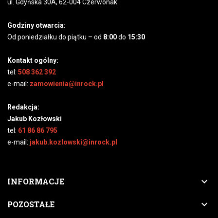
ul. Gdyńska 30A, 62-004 Czerwonak
Godziny otwarcia:
Od poniedziałku do piątku – od
8:00
do
15:30
Kontakt ogólny:
tel:
508 362 392
e-mail:
zamowienia@inrock.pl
Redakcja:
Jakub Kozłowski
tel:
61 86 86 795
e-mail:
jakub.kozlowski@inrock.pl

INFORMACJE

POZOSTAŁE