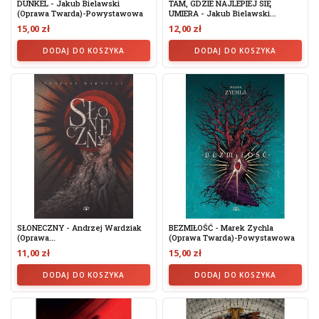
DUNKEL - Jakub Bielawski
TAM, GDZIE NAJLEPIEJ SIĘ
(oprawa Twarda)-Powystawowa
UMIERA - Jakub Bielawski...
15,00 zł
12,00 zł
DODAJ DO KOSZYKA
DODAJ DO KOSZYKA
SŁONECZNY - Andrzej Wardziak
BEZMIŁOŚĆ - Marek Zychla
(Oprawa...
(oprawa Twarda)-Powystawowa
11,00 zł
15,00 zł
DODAJ DO KOSZYKA
DODAJ DO KOSZYKA