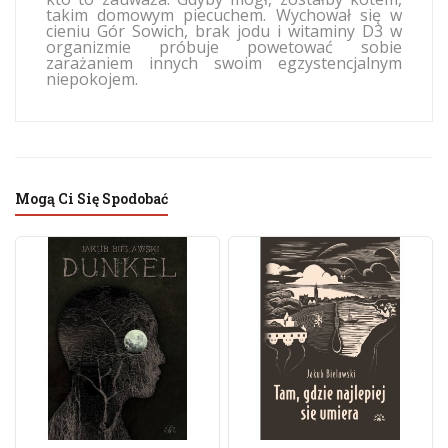
takim domowym piecuchem. Wychował się w
cieniu Gór Sowich, brak jodu i witaminy D3 w
organizmie próbuje powetować sobie
zarażaniem innych swoim egzystencjalnym
niepokojem.
Mogą Ci Się Spodobać