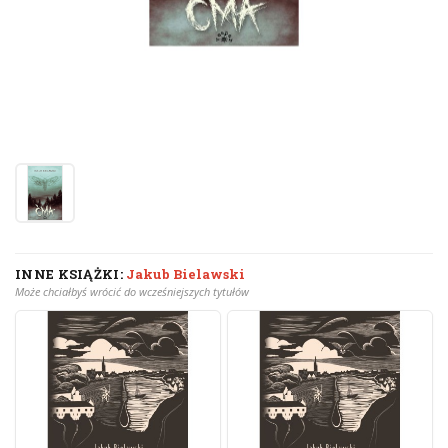
INNE KSIĄŻKI:
Jakub Bielawski
Może chciałbyś wrócić do wcześniejszych tytułów