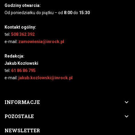
Godziny otwarcia:
Od poniedziałku do piątku – od
8:00
do
15:30
Kontakt ogólny:
tel:
508 362 392
e-mail:
zamowienia@inrock.pl
Redakcja:
Jakub Kozłowski
tel:
61 86 86 795
e-mail:
jakub.kozlowski@inrock.pl

INFORMACJE

POZOSTAŁE
NEWSLETTER