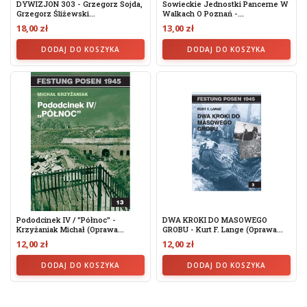
DYWIZJON 303 - Grzegorz Sojda,
Sowieckie Jednostki Pancerne W
Grzegorz Śliżewski...
Walkach O Poznań -...
18,00 zł
13,00 zł
DODAJ DO KOSZYKA
DODAJ DO KOSZYKA
Pododcinek IV / "Północ" -
DWA KROKI DO MASOWEGO
Krzyżaniak Michał (oprawa...
GROBU - Kurt F. Lange (oprawa...
12,00 zł
12,00 zł
DODAJ DO KOSZYKA
DODAJ DO KOSZYKA