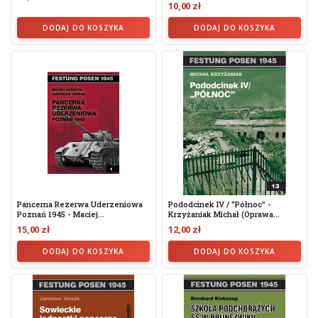
10,00 zł
DODAJ DO KOSZYKA
DODAJ DO KOSZYKA
Pancerna Rezerwa Uderzeniowa
Pododcinek IV / "Północ" -
Poznań 1945 - Maciej...
Krzyżaniak Michał (oprawa...
15,00 zł
12,00 zł
DODAJ DO KOSZYKA
DODAJ DO KOSZYKA