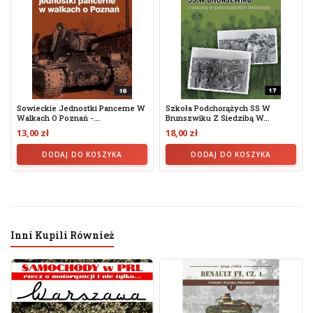
Sowieckie Jednostki Pancerne W
Szkoła Podchorążych SS W
Walkach O Poznań -...
Brunszwiku Z Siedzibą W...
13,00 zł
18,00 zł
DODAJ DO KOSZYKA
DODAJ DO KOSZYKA
Inni Kupili Również