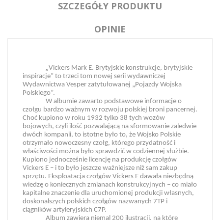
SZCZEGÓŁY PRODUKTU
OPINIE
„
Vickers Mark E. Brytyjskie konstrukcje, brytyjskie
inspiracje” to trzeci tom nowej serii wydawniczej
Wydawnictwa Vesper zatytułowanej „Pojazdy Wojska
Polskiego”.
W albumie zawarto podstawowe informacje o
czołgu bardzo ważnym w rozwoju polskiej broni pancernej.
Choć kupiono w roku 1932 tylko 38 tych wozów
bojowych, czyli ilość pozwalającą na sformowanie zaledwie
dwóch kompanii, to istotne było to, że Wojsko Polskie
otrzymało nowoczesny czołg, którego przydatność i
właściwości można było sprawdzić w codziennej służbie.
Kupiono jednocześnie licencję na produkcję czołgów
Vickers E – i to było jeszcze ważniejsze niż sam zakup
sprzętu. Eksploatacja czołgów Vickers E dawała niezbędną
wiedzę o koniecznych zmianach konstrukcyjnych – co miało
kapitalne znaczenie dla uruchomionej produkcji własnych,
doskonalszych polskich czołgów nazwanych 7TP i
ciągników artyleryjskich C7P.
Album zawiera niemal 200 ilustracji, na które