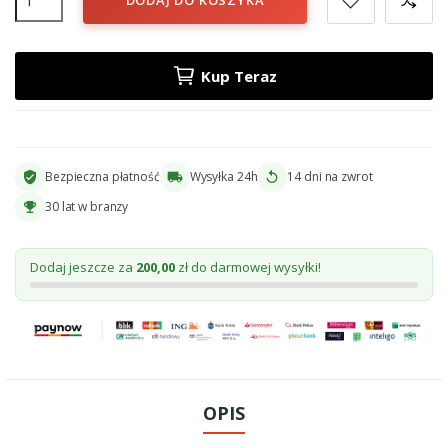
Kup Teraz
Bezpieczna płatność
Wysyłka 24h
14 dni na zwrot
verified_user
local_shipping
replay
30 lat w branzy
emoji_events
Dodaj jeszcze za
200,00
zł do darmowej wysyłki!
OPIS