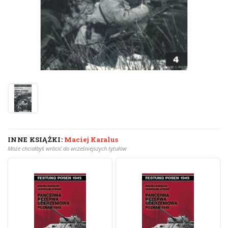
INNE KSIĄŻKI:
Maciej Karalus
Może chciałbyś wrócić do wcześniejszych tytułów