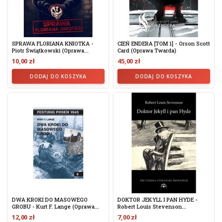
SPRAWA FLORIANA KNIOTKA -
CIEŃ ENDERA [TOM 1] - Orson Scott
Piotr Świątkowski (oprawa...
Card (oprawa Twarda)
10,00 zł
45,00 zł
DODAJ DO KOSZYKA
DODAJ DO KOSZYKA
DWA KROKI DO MASOWEGO
DOKTOR JEKYLL I PAN HYDE -
GROBU - Kurt F. Lange (oprawa...
Robert Louis Stevenson...
12,00 zł
7,00 zł