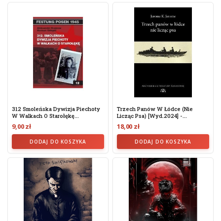
312 Smoleńska Dywizja Piechoty
Trzech Panów W Łódce (nie
W Walkach O Starołękę...
Licząc Psa) [wyd.2024] -...
9,00 zł
18,00 zł
DODAJ DO KOSZYKA
DODAJ DO KOSZYKA