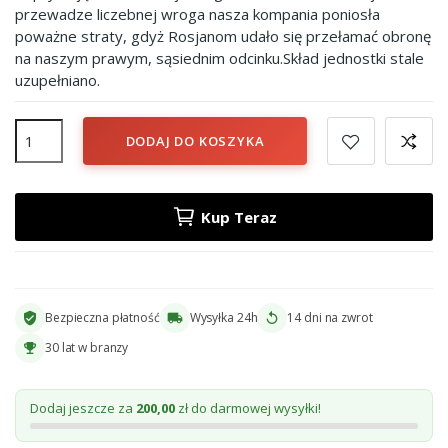
przewadze liczebnej wroga nasza kompania poniosła
poważne straty, gdyż Rosjanom udało się przełamać obronę
na naszym prawym, sąsiednim odcinku.Skład jednostki stale
uzupełniano.
DODAJ DO KOSZYKA
Kup Teraz
Bezpieczna płatność
Wysyłka 24h
14 dni na zwrot
verified_user
local_shipping
replay
30 lat w branzy
emoji_events
Dodaj jeszcze za
200,00
zł do darmowej wysyłki!