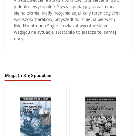
Przeprowadzenie ataku z tymi tzw. „żołnierzami” było
jednak niewykonalne. Słysząc padający strzał, rzucali
się na ziemię. Kiedy Rosjanie zajęli cały teren cegielni i
większość baraków, przyszedł do mnie na pierwszą
linię Hauptmann Säger i rozkazał wycofać się ze
względu na sytuację. Nastąpiło to jeszcze tej samej
nocy.
Mogą Ci Się Spodobać