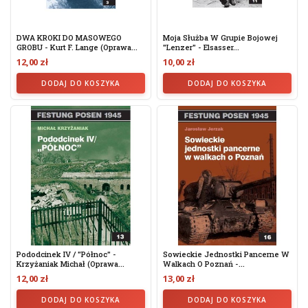
DWA KROKI DO MASOWEGO
Moja Służba W Grupie Bojowej
GROBU - Kurt F. Lange (oprawa...
"Lenzer" - Elsasser...
12,00 zł
10,00 zł
DODAJ DO KOSZYKA
DODAJ DO KOSZYKA
Pododcinek IV / "Północ" -
Sowieckie Jednostki Pancerne W
Krzyżaniak Michał (oprawa...
Walkach O Poznań -...
12,00 zł
13,00 zł
DODAJ DO KOSZYKA
DODAJ DO KOSZYKA