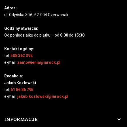
Adres:
ul. Gdyńska 30A, 62-004 Czerwonak
Godziny otwarcia:
Od poniedziałku do piątku – od
8:00
do
15:30
Kontakt ogólny:
tel:
508 362 392
e-mail:
zamowienia@inrock.pl
Redakcja:
Jakub Kozłowski
tel:
61 86 86 795
e-mail:
jakub.kozlowski@inrock.pl

INFORMACJE