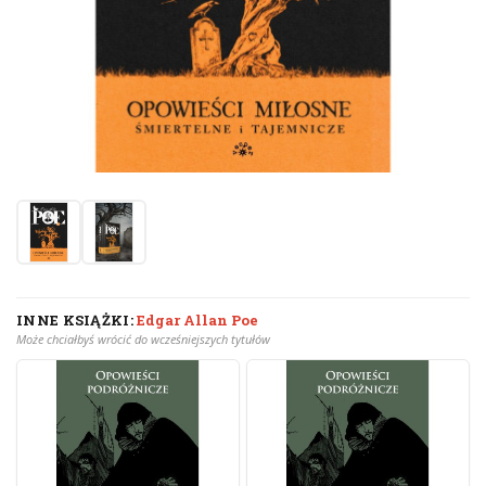
INNE KSIĄŻKI:
Edgar Allan Poe
Może chciałbyś wrócić do wcześniejszych tytułów