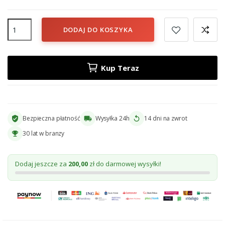
DODAJ DO KOSZYKA
Kup Teraz
Bezpieczna płatność
Wysyłka 24h
14 dni na zwrot
verified_user
local_shipping
replay
30 lat w branzy
emoji_events
Dodaj jeszcze za
200,00
zł do darmowej wysyłki!