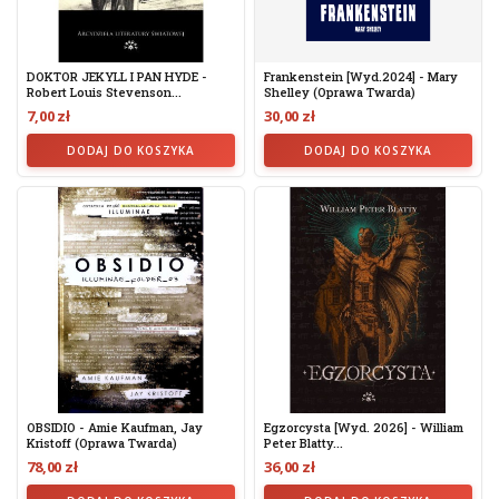
DOKTOR JEKYLL I PAN HYDE -
Frankenstein [wyd.2024] - Mary
Robert Louis Stevenson...
Shelley (oprawa Twarda)
7,00 zł
30,00 zł
DODAJ DO KOSZYKA
DODAJ DO KOSZYKA
OBSIDIO - Amie Kaufman, Jay
Egzorcysta [Wyd. 2026] - William
Kristoff (oprawa Twarda)
Peter Blatty...
78,00 zł
36,00 zł