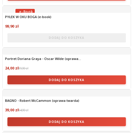
PYŁEK W OKU BOGA (e-book)
OBECNIE BRAK NA STANIE
99,90 zł
DODAJ DO KOSZYKA
Portret Doriana Graya - Oscar Wilde (oprawa...
24,00 zł
39,90 zł
DODAJ DO KOSZYKA
BAGNO - Robert McCammon (oprawa twarda)
39,00 zł
64,90 zł
DODAJ DO KOSZYKA