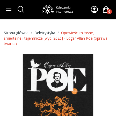
0
Strona główna
Beletrystyka
Opowieści miłosne,
śmiertelne i tajemnicze [wyd. 2026] - Edgar Allan Poe (oprawa
twarda)