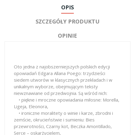
OPIS
SZCZEGÓŁY PRODUKTU
OPINIE
Oto jedna z najobszerniejszych polskich edycji
opowiadań Edgara Allana Poego: trzydzieści
siedem utworów w klasycznych przekładach i w
unikalnym wyborze, obejmującym teksty
niewznawiane od przedwojnia. Są wśród nich:
• piękne i mroczne opowiadania miłosne: Morella,
Ligeja, Eleonora,
• ironiczne moralitety o winie i karze, zbrodni i
zemście, okrucieństwie i sumieniu: Bies
przewrotności, Czarny kot, Beczka Amontillado,
Serce – oskarżycielem,