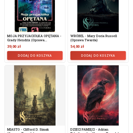
MOJA PRZYJACIÓŁKA OPĘTANA -
WRÓBEL - Mary Doria Russell
Grady Hendrix (oprawa...
(oprawa Twarda)
39,00 zł
54,00 zł
DODAJ DO KOSZYKA
DODAJ DO KOSZYKA
MIASTO - Clifford D. Simak
DZIECI PAMIĘCI - Adrian