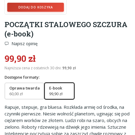
DODAJ DO KOSZYKA
POCZĄTKI STALOWEGO SZCZURA
(e-book)
Napisz opinię
99,90 zł
Najniższa cena z ostatnich 30 dni:
99,90 zł
Dostępne formaty:
Oprawa twarda
E-book
60,00 zł
99,90 zł
Rapuje, stepuje, gra bluesa. Rozkłada armię od środka, na
czynniki pierwsze. Niesie wolność planetom, uginając się pod
ciężarem worków ze złotem. Ludzi robi na szaro, obcych na
zielono. Roboty rdzewieją na dźwięk jego imienia. Sztuczne
Inteligencje poczytują sobie za zaszczyt chwilę rozmowy z