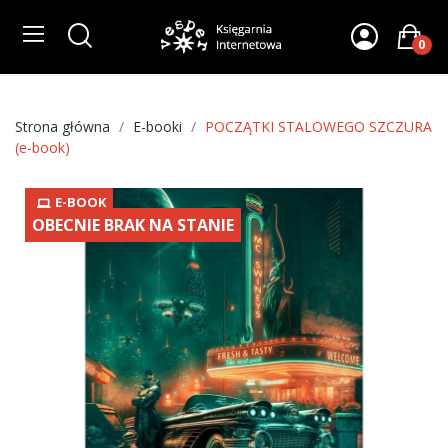
0
Strona główna
E-booki
POCZĄTKI STALOWEGO SZCZURA
(e-book)
E-BOOK
OBECNIE BRAK NA STANIE