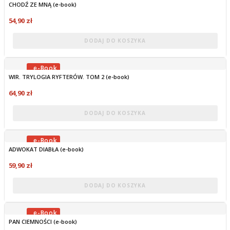
CHODŹ ZE MNĄ (e-book)
OBECNIE BRAK NA STANIE
54,90 zł
DODAJ DO KOSZYKA
WIR. TRYLOGIA RYFTERÓW. TOM 2 (e-book)
OBECNIE BRAK NA STANIE
64,90 zł
DODAJ DO KOSZYKA
ADWOKAT DIABŁA (e-book)
OBECNIE BRAK NA STANIE
59,90 zł
DODAJ DO KOSZYKA
PAN CIEMNOŚCI (e-book)
OBECNIE BRAK NA STANIE