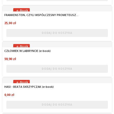
FRANKENSTEIN, CZYLI WSPÓŁCZESNY PROMETEUSZ...
OBECNIE BRAK NA STANIE
25,00 zł
DODAJ DO KOSZYKA
CZŁOWIEK W LABIRYNCIE (e-book)
OBECNIE BRAK NA STANIE
59,90 zł
DODAJ DO KOSZYKA
HASI - BEATA SKRZYPCZAK (e-book)
OBECNIE BRAK NA STANIE
0,00 zł
DODAJ DO KOSZYKA