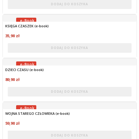
DODAJ DO KOSZYKA
KSIĘGA CZASZEK (e-book)
OBECNIE BRAK NA STANIE
35,90 zł
DODAJ DO KOSZYKA
DZIECI CZASU (e-book)
OBECNIE BRAK NA STANIE
89,90 zł
DODAJ DO KOSZYKA
WOJNA STAREGO CZŁOWIEKA (e-book)
OBECNIE BRAK NA STANIE
59,90 zł
DODAJ DO KOSZYKA