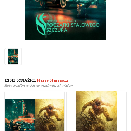
INNE KSIĄŻKI:
Harry Harrison
Może chciałbyś wrócić do wcześniejszych tytułów