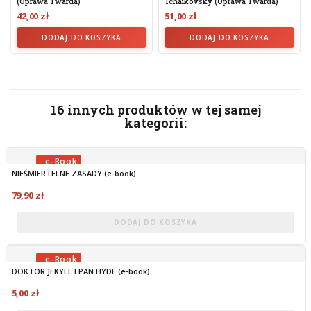
(oprawa Twarda)
Tchaikovsky (oprawa Twarda)
42,00 zł
51,00 zł
DODAJ DO KOSZYKA
DODAJ DO KOSZYKA
16 innych produktów w tej samej
kategorii:
NIEŚMIERTELNE ZASADY (e-book)
OBECNIE BRAK NA STANIE
79,90 zł
DODAJ DO KOSZYKA
DOKTOR JEKYLL I PAN HYDE (e-book)
OBECNIE BRAK NA STANIE
5,00 zł