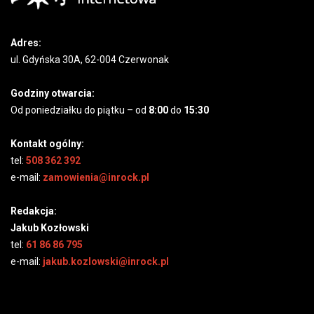
Adres:
ul. Gdyńska 30A, 62-004 Czerwonak
Godziny otwarcia:
Od poniedziałku do piątku – od
8:00
do
15:30
Kontakt ogólny:
tel:
508 362 392
e-mail:
zamowienia@inrock.pl
Redakcja:
Jakub Kozłowski
tel:
61 86 86 795
e-mail:
jakub.kozlowski@inrock.pl