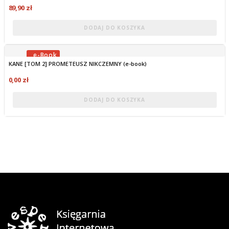
89,90 zł
DODAJ DO KOSZYKA
KANE [TOM 2] PROMETEUSZ NIKCZEMNY (e-book)
OBECNIE BRAK NA STANIE
0,00 zł
DODAJ DO KOSZYKA