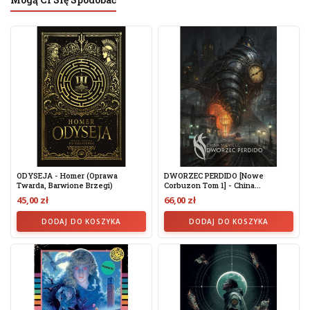
ODYSEJA - Homer (oprawa
DWORZEC PERDIDO [Nowe
Twarda, Barwione Brzegi)
Corbuzon Tom 1] - China...
45,00 zł
66,00 zł
DODAJ DO KOSZYKA
DODAJ DO KOSZYKA