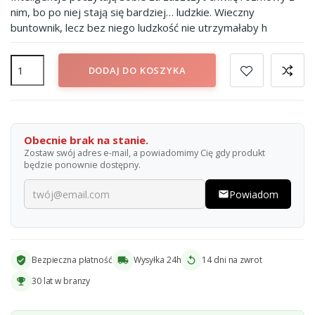
nim, bo po niej stają się bardziej… ludzkie. Wieczny
buntownik, lecz bez niego ludzkość nie utrzymałaby h
DODAJ DO KOSZYKA
Obecnie brak na stanie.
Zostaw swój adres e-mail, a powiadomimy Cię gdy produkt
będzie ponownie dostępny.
Powiadom
email
Bezpieczna płatność
Wysyłka 24h
14 dni na zwrot
verified_user
local_shipping
replay
30 lat w branzy
emoji_events