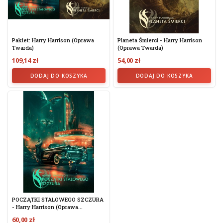
Pakiet: Harry Harrison (oprawa
Planeta Śmierci - Harry Harrison
Twarda)
(oprawa Twarda)
109,14 zł
54,00 zł
DODAJ DO KOSZYKA
DODAJ DO KOSZYKA
POCZĄTKI STALOWEGO SZCZURA
- Harry Harrison (oprawa...
60,00 zł