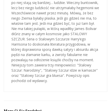
po niej stają się bardziej… ludzkie. Wieczny buntownik,
lecz bez niego ludzkość nie utrzymałaby hegemonii we
Wszechświecie nawet przez minutę. Mówią, że bez
niego Ziemia byłaby płaska. Jeśli go gdzieś nie ma, to
właśnie tam jest. Jeśli ma gdzieś być, to już tam był.
Nie ma takiej pułapki, w którą wpadłby James Bolivar
diGriz znany w całym kosmosie jako STALOWY
SZCZUR. Seria o Stalowym Szczurze Harry’ego
Harrisona to doskonała literatura przygodowa, w
której doprawiona sporą dawką satyry i absurdu akcja
pędzi na złamanie karku, a zwroty fabularne nie
pozwalają na odłożenie książki choćby na moment.
Niniejszy tom zawiera trzy minipowieści: "Stalowy
Szczur: Narodziny", "Stalowy Szczur idzie w kamasze"
oraz "Stalowy Szczur gra bluesa". Powyższy opis
pochodzi od wydawcy.
Mogą Ci Się Spodobać