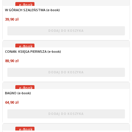
W GÓRACH SZALEŃSTWA (e-book)
OBECNIE BRAK NA STANIE
39,90 zł
DODAJ DO KOSZYKA
CONAN. KSIĘGA PIERWSZA (e-book)
OBECNIE BRAK NA STANIE
89,90 zł
DODAJ DO KOSZYKA
BAGNO (e-book)
OBECNIE BRAK NA STANIE
64,90 zł
DODAJ DO KOSZYKA