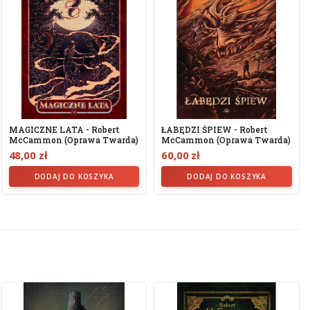
MAGICZNE LATA - Robert
ŁABĘDZI ŚPIEW - Robert
McCammon (oprawa Twarda)
McCammon (oprawa Twarda)
48,00 zł
60,00 zł
DODAJ DO KOSZYKA
DODAJ DO KOSZYKA