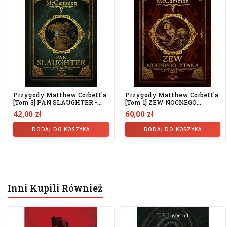
Przygody Matthew Corbett'a
Przygody Matthew Corbett'a
[tom 3] PAN SLAUGHTER -...
[tom 1] ZEW NOCNEGO
PTAKA...
42,00 zł
60,00 zł
DODAJ DO KOSZYKA
DODAJ DO KOSZYKA
Inni Kupili Również