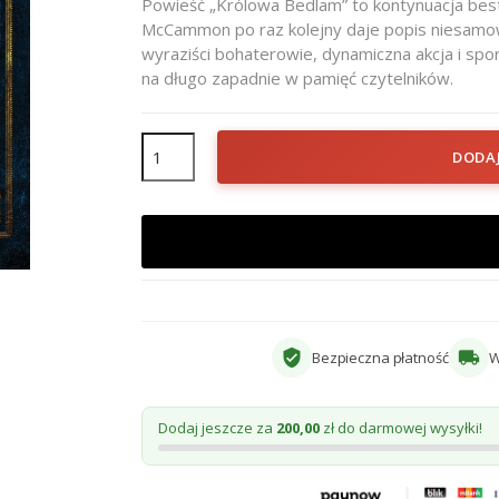
Powieść „Królowa Bedlam” to kontynuacja bes
McCammon po raz kolejny daje popis niesamowi
wyraziści bohaterowie, dynamiczna akcja i sp
na długo zapadnie w pamięć czytelników.
DODA
verified_user
local_shipping
Bezpieczna płatność
W
Dodaj jeszcze za
200,00
zł do darmowej wysyłki!