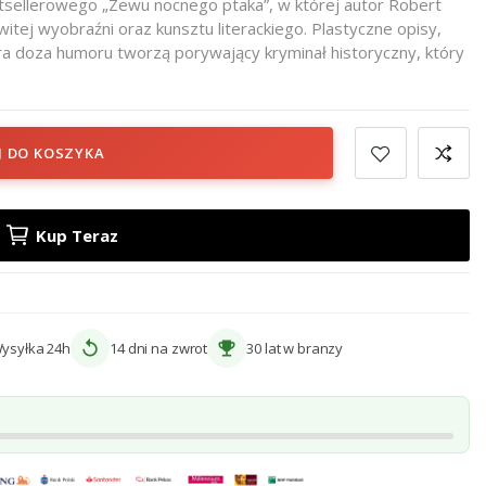
tsellerowego „Zewu nocnego ptaka”, w której autor Robert
tej wyobraźni oraz kunsztu literackiego. Plastyczne opisy,
ora doza humoru tworzą porywający kryminał historyczny, który
J DO KOSZYKA
Kup Teraz
replay
emoji_events
ysyłka 24h
14 dni na zwrot
30 lat w branzy