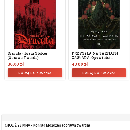
Dracula - Bram Stoker
PRZYSZŁA NA SARNATH
(oprawa Twarda)
ZAGŁADA. Opowieści
Niesamowite I...
30,00 zł
48,00 zł
DODAJ DO KOSZYKA
DODAJ DO KOSZYKA
CHODŹ ZE MNĄ - Konrad Możdżeń (oprawa twarda)