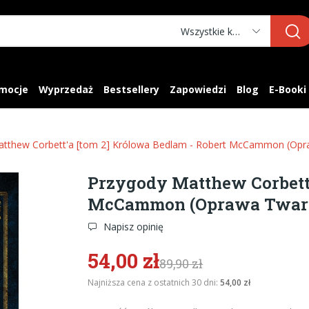
Wszystkie kategorie
mocje
Wyprzedaż
Bestsellery
Zapowiedzi
Blog
E-Booki
atthew Corbett'a [tom 2] Królowa Bedlam - Robert McCammon (Op
Przygody Matthew Corbett'
McCammon (Oprawa Twar
Napisz opinię
54,00 zł
89,90 zł
Najniższa cena z ostatnich 30 dni:
54,00 zł