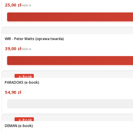
25,00 zł
54,90 zł
WIR - Peter Watts (oprawa twarda)
39,00 zł
64,90 zł
PARADOKS (e-book)
OBECNIE BRAK NA STANIE
54,90 zł
DEMAN (e-book)
OBECNIE BRAK NA STANIE