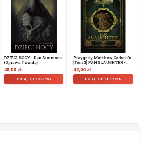
DZIECI NOCY - Dan Simmons
Przygody Matthew Corbett'a
(oprawa Twarda)
[tom 3] PAN SLAUGHTER -...
48,00 zł
42,00 zł
DODAJ DO KOSZYKA
DODAJ DO KOSZYKA