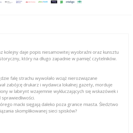
 kolejny daje popis niesamowitej wyobraźni oraz kunsztu
istoryczny, który na długo zapadnie w pamięć czytelników.
zie falę strachu wywołało wciąż nierozwiązane
ał zabójcę drukarz i wydawca lokalnej gazety, morduje
ny w labirynt wzajemnie wykluczających się wskazówek i
 sprawiedliwości.
rego macki sięgają daleko poza granice miasta. Śledztwo
iązania skomplikowanej sieci spisków?