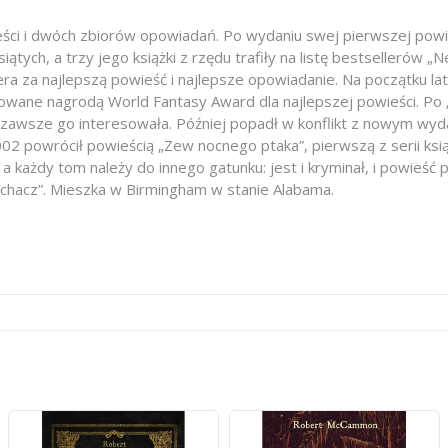
i i dwóch zbiorów opowiadań. Po wydaniu swej pierwszej powieś
ątych, a trzy jego książki z rzędu trafiły na listę bestsellerów „
kera za najlepszą powieść i najlepsze opowiadanie. Na początku 
orowane nagrodą World Fantasy Award dla najlepszej powieści. 
ra zawsze go interesowała. Później popadł w konflikt z nowym wyda
 2002 powrócił powieścią „Zew nocnego ptaka”, pierwszą z serii ks
a każdy tom należy do innego gatunku: jest i kryminał, i powieść
łuchacz”. Mieszka w Birmingham w stanie Alabama.