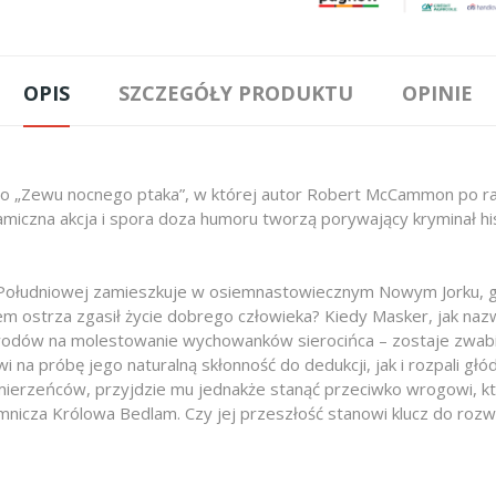
OPIS
SZCZEGÓŁY PRODUKTU
OPINIE
o „Zewu nocnego ptaka”, w której autor Robert McCammon po raz
ynamiczna akcja i spora doza humoru tworzą porywający kryminał h
 Południowej zamieszkuje w osiemnastowiecznym Nowym Jorku, gd
 ostrza zgasił życie dobrego człowieka? Kiedy Masker, jak nazw
odów na molestowanie wychowanków sierocińca – zostaje zwabio
a próbę jego naturalną skłonność do dedukcji, jak i rozpali głód
ierzeńców, przyjdzie mu jednakże stanąć przeciwko wrogowi, któ
mnicza Królowa Bedlam. Czy jej przeszłość stanowi klucz do rozw