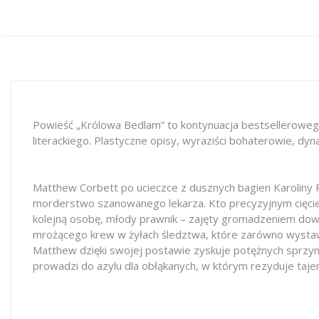
Powieść „Królowa Bedlam” to kontynuacja bestselleroweg
literackiego. Plastyczne opisy, wyraziści bohaterowie, d
Matthew Corbett po ucieczce z dusznych bagien Karoliny
morderstwo szanowanego lekarza. Kto precyzyjnym cięciem
kolejną osobę, młody prawnik – zajęty gromadzeniem dow
mrożącego krew w żyłach śledztwa, które zarówno wystawi n
Matthew dzięki swojej postawie zyskuje potężnych sprzym
prowadzi do azylu dla obłąkanych, w którym rezyduje taje