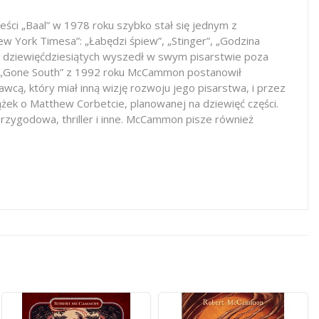
ci „Baal” w 1978 roku szybko stał się jednym z
New York Timesa”: „Łabędzi śpiew”, „Stinger”, „Godzina
lat dziewięćdziesiątych wyszedł w swym pisarstwie poza
Po „Gone South” z 1992 roku McCammon postanowił
wcą, który miał inną wizję rozwoju jego pisarstwa, i przez
iążek o Matthew Corbetcie, planowanej na dziewięć części.
 przygodowa, thriller i inne. McCammon pisze również