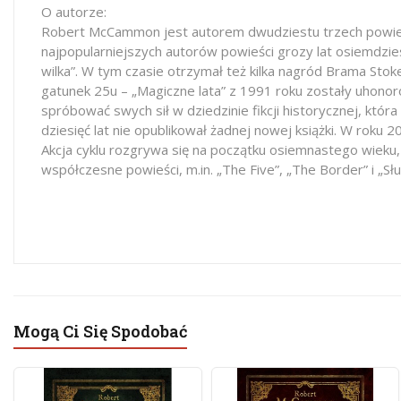
O autorze:
Robert McCammon jest autorem dwudziestu trzech powieśc
najpopularniejszych autorów powieści grozy lat osiemdziesi
wilka”. W tym czasie otrzymał też kilka nagród Brama Sto
gatunek 25u – „Magiczne lata” z 1991 roku zostały uhon
spróbować swych sił w dziedzinie fikcji historycznej, któ
dziesięć lat nie opublikował żadnej nowej książki. W roku
Akcja cyklu rozgrywa się na początku osiemnastego wieku, 
współczesne powieści, m.in. „The Five”, „The Border” i „S
Mogą Ci Się Spodobać