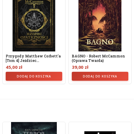
Przygody Matthew Corbett'a
BAGNO - Robert McCammon
[tom 4] Jeździec...
(oprawa Twarda)
45,00 zł
39,00 zł
DODAJ DO KOSZYKA
DODAJ DO KOSZYKA