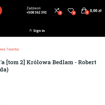
Zadzwoń:
0,00 zł
0
+508 362 392
0
0
Sign in
rawa Twarda)
a [tom 2] Królowa Bedlam - Robert
da)