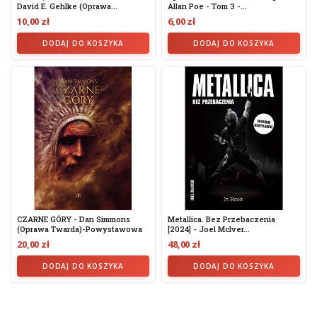
David E. Gehlke (Oprawa...
Allan Poe - Tom 3 -...
10,00 zł
6,00 zł
DODAJ DO KOSZYKA
DODAJ DO KOSZYKA
CZARNE GÓRY - Dan Simmons
Metallica. Bez Przebaczenia
(Oprawa Twarda)-Powystawowa
[2024] - Joel McIver...
20,00 zł
48,00 zł
DODAJ DO KOSZYKA
DODAJ DO KOSZYKA