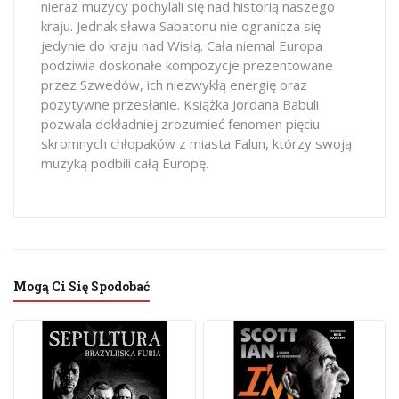
nieraz muzycy pochylali się nad historią naszego
kraju. Jednak sława Sabatonu nie ogranicza się
jedynie do kraju nad Wisłą. Cała niemal Europa
podziwia doskonałe kompozycje prezentowane
przez Szwedów, ich niezwykłą energię oraz
pozytywne przesłanie. Książka Jordana Babuli
pozwala dokładniej zrozumieć fenomen pięciu
skromnych chłopaków z miasta Falun, którzy swoją
muzyką podbili całą Europę.
Mogą Ci Się Spodobać