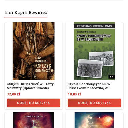
Inni Kupili Również
KSIĘŻYC KOMANCZÓW - Larry
Szkoła Podchorążych SS W
McMurtry (oprawa Twarda)
Brunszwiku Z Siedzibą W...
72,00 zł
18,00 zł
DODAJ DO KOSZYKA
DODAJ DO KOSZYKA