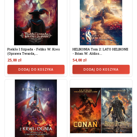
Piekło I Szpada - Feliks W. Kres
HELIKONIA Tom 2: LATO HELIKONII
(oprawa Twarda,...
- Brian W. Aldiss...
25,00 zł
54,00 zł
DODAJ DO KOSZYKA
DODAJ DO KOSZYKA