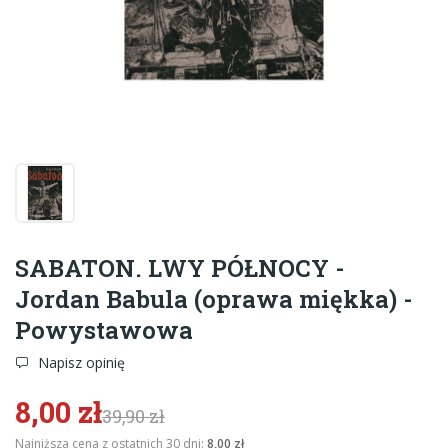
SABATON. LWY PÓŁNOCY -
Jordan Babula (oprawa miękka) -
Powystawowa
Napisz opinię
8,00 zł
39,90 zł
Najniższa cena z ostatnich 30 dni:
8,00 zł