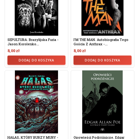
SEPULTURA. Brazylijska Furia -
I'M THE MAN. Autobiografia Tego
Jason Korolenko...
Gościa Z Anthrax -...
8,00 zł
8,00 zł
DODAJ DO KOSZYKA
DODAJ DO KOSZYKA
HAŁAS, KTÓRY BURZY MURY -
Opowieści Podróżnicze. Edgar