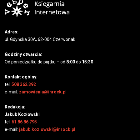
Adres:
ul. Gdyńska 30A, 62-004 Czerwonak
Godziny otwarcia:
Od poniedziałku do piątku – od
8:00
do
15:30
Kontakt ogólny:
tel:
508 362 392
e-mail:
zamowienia@inrock.pl
Redakcja:
Jakub Kozłowski
tel:
61 86 86 795
e-mail:
jakub.kozlowski@inrock.pl