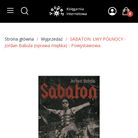
0
Strona główna
Wyprzedaż
SABATON. LWY PÓŁNOCY -
Jordan Babula (oprawa miękka) - Powystawowa