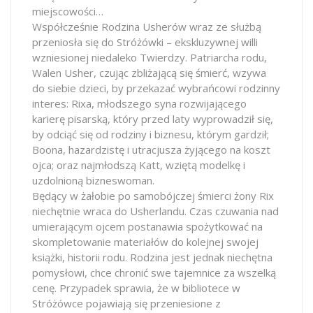
miejscowości…
Współcześnie Rodzina Usherów wraz ze służbą
przeniosła się do Stróżówki – ekskluzywnej willi
wzniesionej niedaleko Twierdzy. Patriarcha rodu,
Walen Usher, czując zbliżającą się śmierć, wzywa
do siebie dzieci, by przekazać wybrańcowi rodzinny
interes: Rixa, młodszego syna rozwijającego
karierę pisarską, który przed laty wyprowadził się,
by odciąć się od rodziny i biznesu, którym gardził;
Boona, hazardzistę i utracjusza żyjącego na koszt
ojca; oraz najmłodszą Katt, wziętą modelkę i
uzdolnioną bizneswoman.
Będący w żałobie po samobójczej śmierci żony Rix
niechętnie wraca do Usherlandu. Czas czuwania nad
umierającym ojcem postanawia spożytkować na
skompletowanie materiałów do kolejnej swojej
książki, historii rodu. Rodzina jest jednak niechętna
pomysłowi, chce chronić swe tajemnice za wszelką
cenę. Przypadek sprawia, że w bibliotece w
Stróżówce pojawiają się przeniesione z