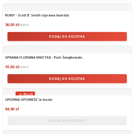
RUINY - Scott B. Smith (oprawa twarda)
36,00 zł
59,90 zł
DODAJ DO KOSZYKA
SPRAWA FLORIANA KNIOTKA - Piotr Świątkowski...
10,00 zł
29,90 zł
DODAJ DO KOSZYKA
UPIORNA OPOWIEŚĆ (e-book)
OBECNIE BRAK NA STANIE
84,90 zł
DODAJ DO KOSZYKA