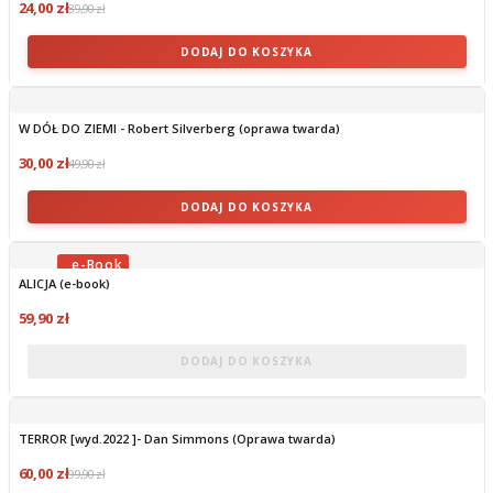
24,00 zł
39,90 zł
DODAJ DO KOSZYKA
W DÓŁ DO ZIEMI - Robert Silverberg (oprawa twarda)
30,00 zł
49,90 zł
DODAJ DO KOSZYKA
ALICJA (e-book)
OBECNIE BRAK NA STANIE
59,90 zł
DODAJ DO KOSZYKA
TERROR [wyd.2022 ]- Dan Simmons (Oprawa twarda)
60,00 zł
99,90 zł