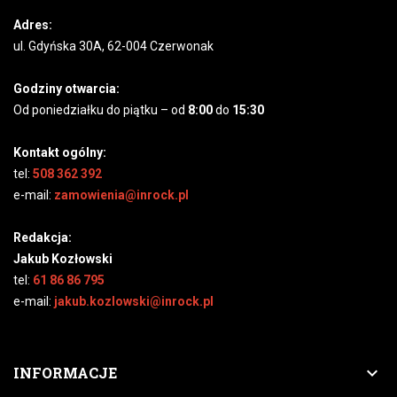
Adres:
ul. Gdyńska 30A, 62-004 Czerwonak
Godziny otwarcia:
Od poniedziałku do piątku – od
8:00
do
15:30
Kontakt ogólny:
tel:
508 362 392
e-mail:
zamowienia@inrock.pl
Redakcja:
Jakub Kozłowski
tel:
61 86 86 795
e-mail:
jakub.kozlowski@inrock.pl

INFORMACJE