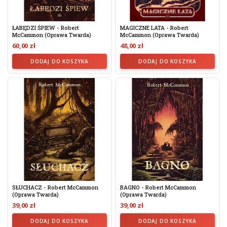
ŁABĘDZI ŚPIEW - Robert
MAGICZNE LATA - Robert
McCammon (oprawa Twarda)
McCammon (oprawa Twarda)
60,00 zł
48,00 zł
DODAJ DO KOSZYKA
DODAJ DO KOSZYKA
SŁUCHACZ - Robert McCammon
BAGNO - Robert McCammon
(oprawa Twarda)
(oprawa Twarda)
39,00 zł
39,00 zł
DODAJ DO KOSZYKA
DODAJ DO KOSZYKA