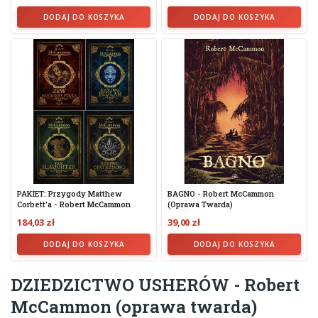
DODAJ DO KOSZYKA
DODAJ DO KOSZYKA
PAKIET: Przygody Matthew
BAGNO - Robert McCammon
Corbett'a - Robert McCammon
(oprawa Twarda)
184,03 zł
39,00 zł
DODAJ DO KOSZYKA
DODAJ DO KOSZYKA
DZIEDZICTWO USHERÓW - Robert
McCammon (oprawa twarda)