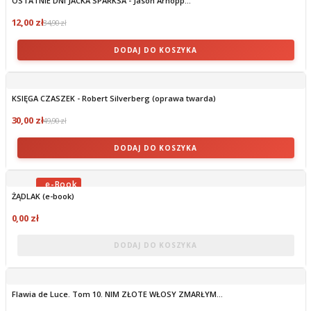
OSTATNIE DNI JACKA SPARKSA - Jason Arnopp...
12,00 zł
34,90 zł
DODAJ DO KOSZYKA
KSIĘGA CZASZEK - Robert Silverberg (oprawa twarda)
30,00 zł
49,90 zł
DODAJ DO KOSZYKA
ŻĄDLAK (e-book)
OBECNIE BRAK NA STANIE
0,00 zł
DODAJ DO KOSZYKA
Flawia de Luce. Tom 10. NIM ZŁOTE WŁOSY ZMARŁYM...