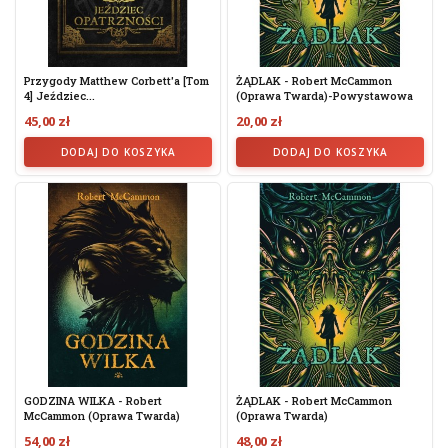
Przygody Matthew Corbett'a [tom
ŻĄDLAK - Robert McCammon
4] Jeździec...
(oprawa Twarda)-Powystawowa
45,00 zł
20,00 zł
DODAJ DO KOSZYKA
DODAJ DO KOSZYKA
GODZINA WILKA - Robert
ŻĄDLAK - Robert McCammon
McCammon (oprawa Twarda)
(oprawa Twarda)
54,00 zł
48,00 zł