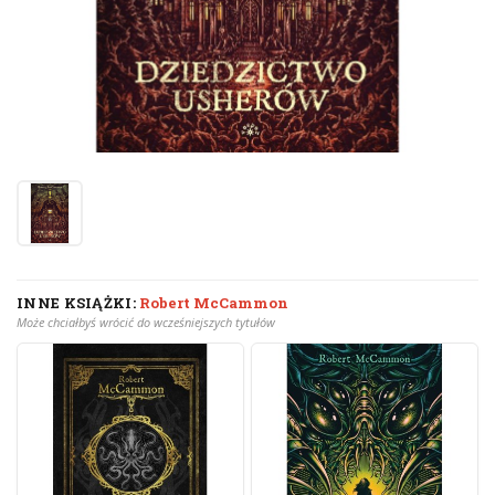
INNE KSIĄŻKI:
Robert McCammon
Może chciałbyś wrócić do wcześniejszych tytułów