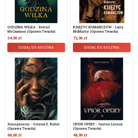
GODZINA WILKA - Robert
KSIĘŻYC KOMANCZÓW - Larry
McCammon (oprawa Twarda)
McMurtry (oprawa Twarda)
54,00 zł
72,00 zł
DODAJ DO KOSZYKA
DODAJ DO KOSZYKA
Xenogenesis - Octavia E. Butler
UPIÓR OPERY - Gaston Leroux
(oprawa Twarda)
(oprawa Twarda)
66,00 zł
48,00 zł