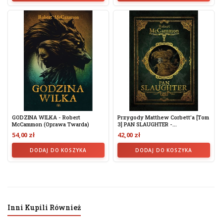
GODZINA WILKA - Robert
Przygody Matthew Corbett'a [tom
McCammon (oprawa Twarda)
3] PAN SLAUGHTER -...
54,00 zł
42,00 zł
DODAJ DO KOSZYKA
DODAJ DO KOSZYKA
Inni Kupili Również