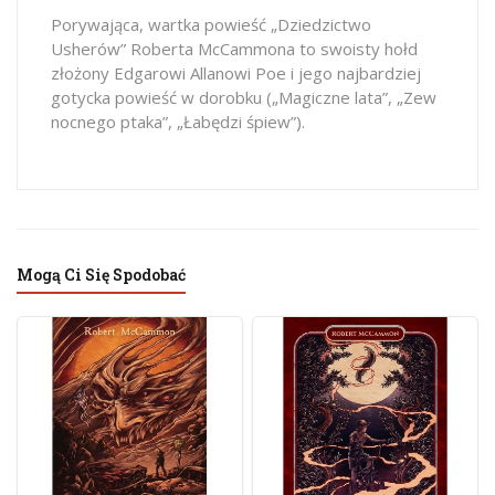
Porywająca, wartka powieść „Dziedzictwo
Usherów” Roberta McCammona to swoisty hołd
złożony Edgarowi Allanowi Poe i jego najbardziej
gotycka powieść w dorobku („Magiczne lata”, „Zew
nocnego ptaka”, „Łabędzi śpiew”).
Mogą Ci Się Spodobać