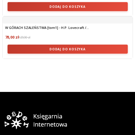
DODAJ DO KOSZYKA
W GÓRACH SZALEŃSTWA [tom1] - H.P. Lovecraft /...
78,00 zł
129,90 zł
DODAJ DO KOSZYKA