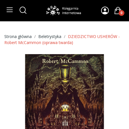
0
Strona główna
Beletrystyka
DZIEDZICTWO USHERÓW -
Robert McCammon (oprawa twarda)