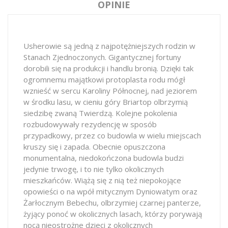
OPINIE
Usherowie są jedną z najpotężniejszych rodzin w
Stanach Zjednoczonych. Gigantycznej fortuny
dorobili się na produkcji i handlu bronią. Dzięki tak
ogromnemu majątkowi protoplasta rodu mógł
wznieść w sercu Karoliny Północnej, nad jeziorem
w środku lasu, w cieniu góry Briartop olbrzymią
siedzibę zwaną Twierdzą. Kolejne pokolenia
rozbudowywały rezydencję w sposób
przypadkowy, przez co budowla w wielu miejscach
kruszy się i zapada. Obecnie opuszczona
monumentalna, niedokończona budowla budzi
jedynie trwogę, i to nie tylko okolicznych
mieszkańców. Wiążą się z nią też niepokojące
opowieści o na wpół mitycznym Dyniowatym oraz
Żarłocznym Bebechu, olbrzymiej czarnej panterze,
żyjący ponoć w okolicznych lasach, którzy porywają
nocą nieostrożne dzieci z okolicznych