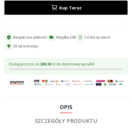
Kup Teraz
Bezpieczna płatność
Wysyłka 24h
14 dni na zwrot
verified_user
local_shipping
replay
30 lat w branzy
emoji_events
Dodaj jeszcze za
200,00
zł do darmowej wysyłki!
OPIS
SZCZEGÓŁY PRODUKTU