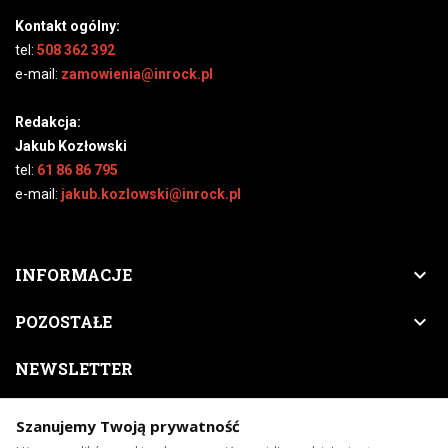
Kontakt ogólny:
tel:
508 362 392
e-mail:
zamowienia@inrock.pl
Redakcja:
Jakub Kozłowski
tel:
61 86 86 795
e-mail:
jakub.kozlowski@inrock.pl

INFORMACJE

POZOSTAŁE
NEWSLETTER
Zapisz się do naszego newslettera, a nigdy nie przegapisz
Szanujemy Twoją prywatność
nowości, zapowiedzi, promocji, itp.