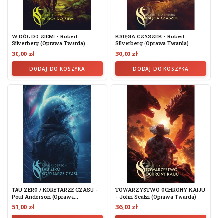
W DÓŁ DO ZIEMI - Robert
KSIĘGA CZASZEK - Robert
Silverberg (oprawa Twarda)
Silverberg (oprawa Twarda)
30,00 zł
30,00 zł
DODAJ DO KOSZYKA
DODAJ DO KOSZYKA
TAU ZERO / KORYTARZE CZASU -
TOWARZYSTWO OCHRONY KAIJU
Poul Anderson (oprawa...
- John Scalzi (oprawa Twarda)
51,00 zł
36,00 zł