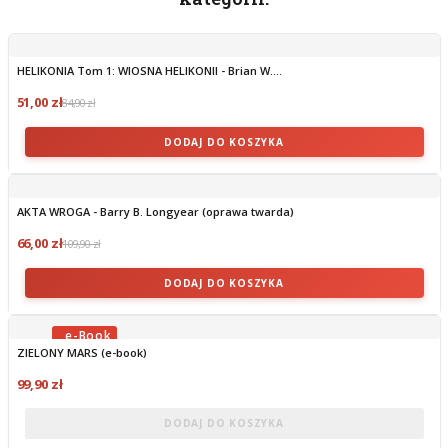
HELIKONIA Tom 1: WIOSNA HELIKONII - Brian W....
51,00 zł
84,90 zł
DODAJ DO KOSZYKA
AKTA WROGA - Barry B. Longyear (oprawa twarda)
66,00 zł
109,90 zł
DODAJ DO KOSZYKA
ZIELONY MARS (e-book)
OBECNIE BRAK NA STANIE
99,90 zł
DODAJ DO KOSZYKA