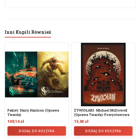
Inni Kupili Również
Pakiet: Harry Harrison (oprawa
ŻYWIOŁAKI- Michael McDowell
Twarda)
(Oprawa Twarda)-Powystawowa
109,14 zł
15,00 zł
DODAJ DO KOSZYKA
DODAJ DO KOSZYKA