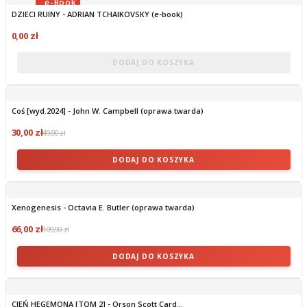
DZIECI RUINY - ADRIAN TCHAIKOVSKY (e-book)
OBECNIE BRAK NA STANIE
0,00 zł
DODAJ DO KOSZYKA
Coś [wyd.2024] - John W. Campbell (oprawa twarda)
30,00 zł
49,90 zł
DODAJ DO KOSZYKA
Xenogenesis - Octavia E. Butler (oprawa twarda)
66,00 zł
109,90 zł
DODAJ DO KOSZYKA
CIEŃ HEGEMONA [TOM 2] - Orson Scott Card...