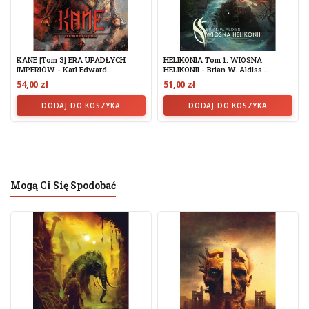
KANE [tom 3] ERA UPADŁYCH
HELIKONIA Tom 1: WIOSNA
IMPERIÓW - Karl Edward...
HELIKONII - Brian W. Aldiss...
54,00 zł
51,00 zł
DODAJ DO KOSZYKA
DODAJ DO KOSZYKA
Mogą Ci Się Spodobać