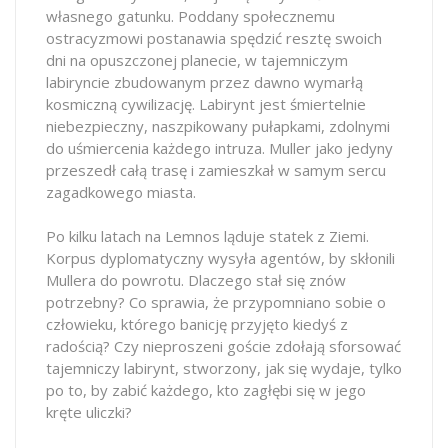
własnego gatunku. Poddany społecznemu
ostracyzmowi postanawia spędzić resztę swoich
dni na opuszczonej planecie, w tajemniczym
labiryncie zbudowanym przez dawno wymarłą
kosmiczną cywilizację. Labirynt jest śmiertelnie
niebezpieczny, naszpikowany pułapkami, zdolnymi
do uśmiercenia każdego intruza. Muller jako jedyny
przeszedł całą trasę i zamieszkał w samym sercu
zagadkowego miasta.
Po kilku latach na Lemnos ląduje statek z Ziemi.
Korpus dyplomatyczny wysyła agentów, by skłonili
Mullera do powrotu. Dlaczego stał się znów
potrzebny? Co sprawia, że przypomniano sobie o
człowieku, którego banicję przyjęto kiedyś z
radością? Czy nieproszeni goście zdołają sforsować
tajemniczy labirynt, stworzony, jak się wydaje, tylko
po to, by zabić każdego, kto zagłębi się w jego
kręte uliczki?