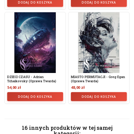
DODAJ DO KOSZYKA
DODAJ DO KOSZYKA
DZIECI CZASU - Adrian
MIASTO PERMUTACJI - Greg Egan
Tchaikovsky (Oprawa Twarda)
(Oprawa Twarda)
54,00 zł
48,00 zł
DODAJ DO KOSZYKA
DODAJ DO KOSZYKA
16 innych produktów w tej samej
kategorii: