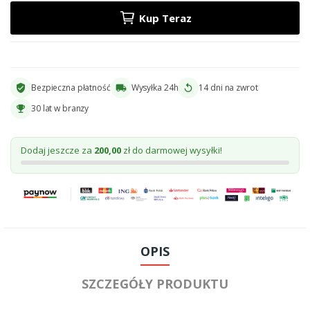
Kup Teraz
Bezpieczna płatność
Wysyłka 24h
14 dni na zwrot
verified_user
local_shipping
replay
30 lat w branzy
emoji_events
Dodaj jeszcze za
200,00
zł do darmowej wysyłki!
OPIS
SZCZEGÓŁY PRODUKTU